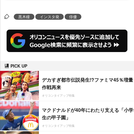
黒木瞳
インスタ発
俳優
PICK UP
デカすぎ都市伝説発生!?ファミマ45％増量
作戦再来
オリコンタイアップ特集
マクドナルドが40年にわたり支える「小学
生の甲子園」
オリコンタイアップ特集