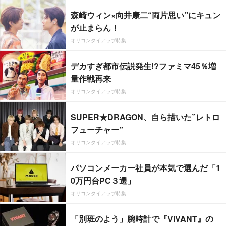
森崎ウィン×向井康二“両片思い”にキュン
が止まらん！
オリコンタイアップ特集
デカすぎ都市伝説発生!?ファミマ45％増
量作戦再来
オリコンタイアップ特集
SUPER★DRAGON、自ら描いた”レトロ
フューチャー”
オリコンタイアップ特集
パソコンメーカー社員が本気で選んだ「1
0万円台PC３選」
オリコンタイアップ特集
「別班のよう」腕時計で『VIVANT』の