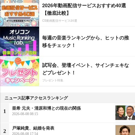
2026年動画配信サービスおすすめ40選
【徹底比較】
CS動画配信サービス20選
毎週の音楽ランキングから、ヒットの推
移をチェック！
試写会、登壇イベント、サインチェキな
どプレゼント！
プレゼント特集
ニュース記事アクセスランキング
亜希 元夫・清原和博との現在の関係
1
2026-08-08 08:15
戸塚純貴、結婚を発表
2
2026-08-08 17:54