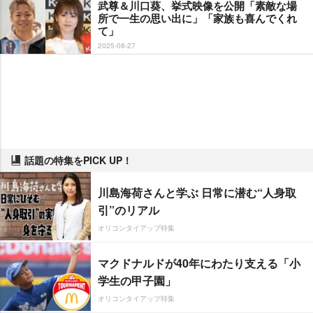
武尊＆川口葵、挙式映像を公開「素敵な場
所で一生の思い出に」「家族も喜んでくれ
て」
2025-08-27
話題の特集をPICK UP！
川島海荷さんと学ぶ 日常に潜む“人身取
引”のリアル
オリコンタイアップ特集
マクドナルドが40年にわたり支える「小
学生の甲子園」
オリコンタイアップ特集