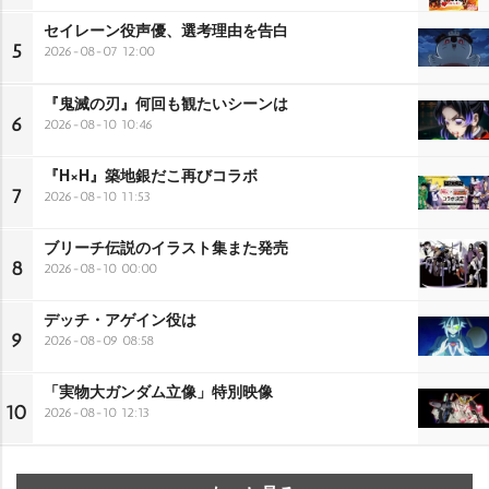
セイレーン役声優、選考理由を告白
5
2026-08-07 12:00
『鬼滅の刃』何回も観たいシーンは
6
2026-08-10 10:46
『H×H』築地銀だこ再びコラボ
7
2026-08-10 11:53
ブリーチ伝説のイラスト集また発売
8
2026-08-10 00:00
デッチ・アゲイン役は
9
2026-08-09 08:58
「実物大ガンダム立像」特別映像
10
2026-08-10 12:13