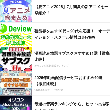
【夏アニメ2026】7月期夏の新アニメを一
挙紹介！
芸能界を志す10代～20代を応援！ オーデ
ィション・スクール情報はDeview
漫画読み放題サブスクおすすめ11選【徹底
比較】
オリコン顧客満足度ランキング
2026年動画配信サービスおすすめ40選
【徹底比較】
CS動画配信サービス20選
毎週の音楽ランキングから、ヒットの推移
をチェック！