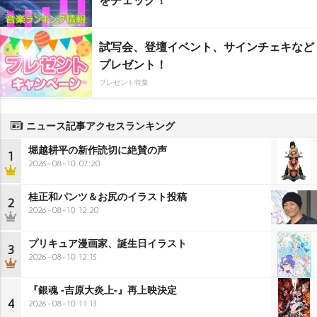
試写会、登壇イベント、サインチェキなど
プレゼント！
プレゼント特集
ニュース記事アクセスランキング
堀越耕平の新作読切に絶賛の声
1
2026-08-10 07:20
桂正和パンツ＆お尻のイラスト投稿
2
2026-08-10 12:20
プリキュア漫画家、誕生日イラスト
3
2026-08-10 12:15
『銀魂 -吉原大炎上-』再上映決定
4
2026-08-10 11:13