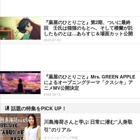
『薬屋のひとりごと』第2期、ついに最終
回 壬氏は猫猫のもとへ、そして楼蘭が託
したものとは…あらすじ＆場面カット公開
2025-07-03
『薬屋のひとりごと』Mrs. GREEN APPLE
によるオープニングテーマ「クスシキ」ア
ニメMV公開決定
2025-06-12
話題の特集をPICK UP！
川島海荷さんと学ぶ 日常に潜む“人身取
引”のリアル
オリコンタイアップ特集