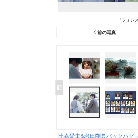
『フォレスト
前の写真
比嘉愛未&岩田剛典バックハグ