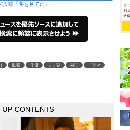
深投稿「夢を見てた」
株
月給
派遣
)
動画
俳優
テレ朝
ABC
ドラマ
K UP CONTENTS