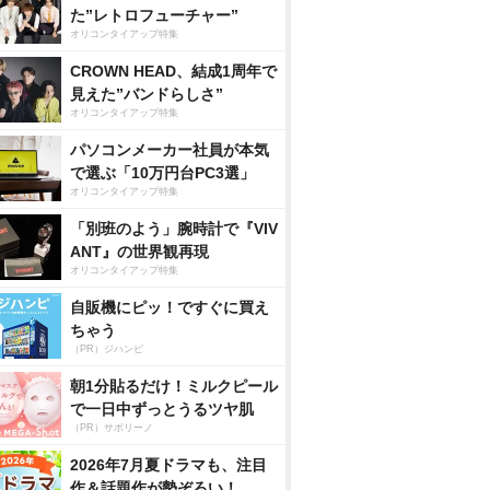
た”レトロフューチャー”
オリコンタイアップ特集
CROWN HEAD、結成1周年で
見えた”バンドらしさ”
オリコンタイアップ特集
パソコンメーカー社員が本気
で選ぶ「10万円台PC3選」
オリコンタイアップ特集
「別班のよう」腕時計で『VIV
ANT』の世界観再現
オリコンタイアップ特集
自販機にピッ！ですぐに買え
ちゃう
（PR）ジハンピ
朝1分貼るだけ！ミルクピール
で一日中ずっとうるツヤ肌
（PR）サボリーノ
2026年7月夏ドラマも、注目
作＆話題作が勢ぞろい！