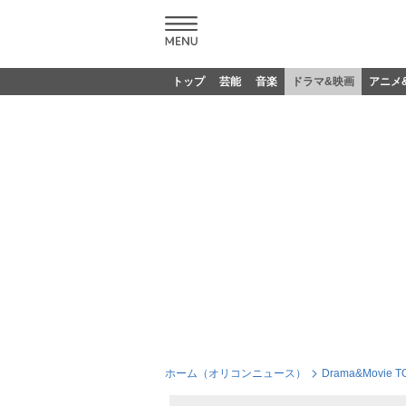
トップ
芸能
音楽
ドラマ&映画
アニメ
ホーム（オリコンニュース）
Drama&Movie T