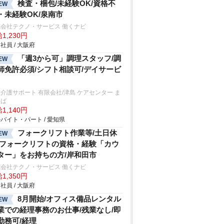
検査・梱包/未経験OK/資格不
EW
・未経験OK/泉南市
会社テクノ・サービス 働くナビ
1,230円
社員 / 大阪府
「週3から可」調理スタッフ/調
EW
師免許必須/シフト相談可/デイサービ
介護サポート 有限会社/津島 ケアセンター ま
ろば
1,140円
バイト・パート / 愛知県
フォークリフト作業等/土日休
EW
/フォークリフトの資格・経験「カウ
ター」をお持ちの方/岸和田市
会社テクノ・サービス 働くナビ
1,350円
社員 / 大阪府
8月開始/オフィス備品レンタル
EW
業での経理事務のお仕事/残業なし/即
勤務可/経理