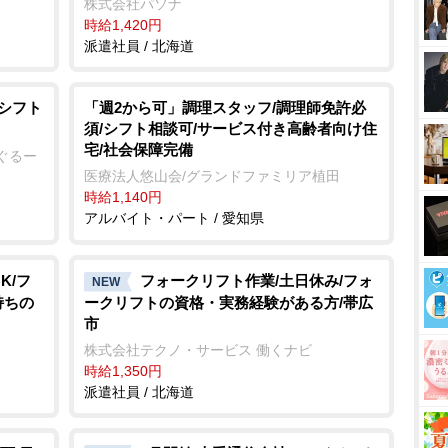
株式会社パソナ
時給1,420円
派遣社員 / 北海道
/シフト
「週2から可」調理スタッフ/調理師免許必
須/シフト相談可/サービス付き高齢者向け住
宅/社会保障完備
ぐるー
医療法人悠山会/グランドファミリア植田
時給1,140円
アルバイト・パート / 愛知県
K/フ
フォークリフト作業/土日休み/フォ
NEW
持ちの
ークリフトの資格・実務経験がある方/帯広
市
株式会社テクノ・サービス 働くナビ
時給1,350円
派遣社員 / 北海道