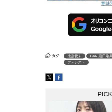
意味
タグ
比嘉愛未
GAN(岩田剛典
フォレスト
PIC