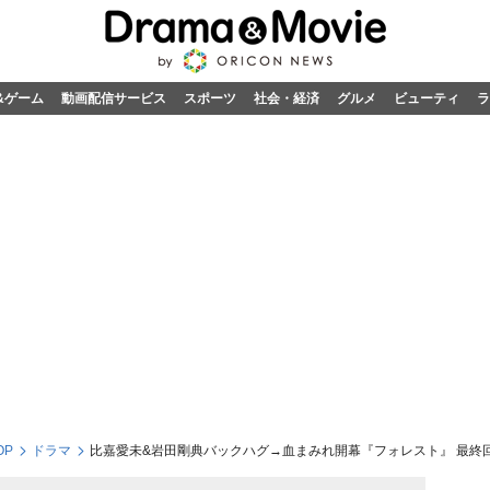
&ゲーム
動画配信サービス
スポーツ
社会・経済
グルメ
ビューティ
ラ
OP
ドラマ
比嘉愛未&岩田剛典バックハグ→血まみれ開幕『フォレスト』 最終