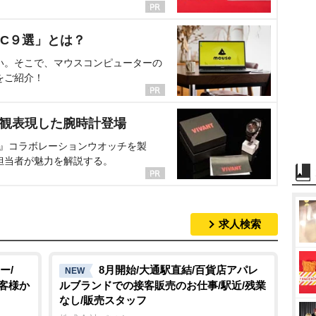
C９選」とは？
い。そこで、マウスコンピューターの
をご紹介！
界観表現した腕時計登場
NT』コラボレーションウオッチを製
担当者が魅力を解説する。
求人検索
ー/
8月開始/大通駅直結/百貨店アパレ
NEW
お客様か
ルブランドでの接客販売のお仕事/駅近/残業
なし/販売スタッフ