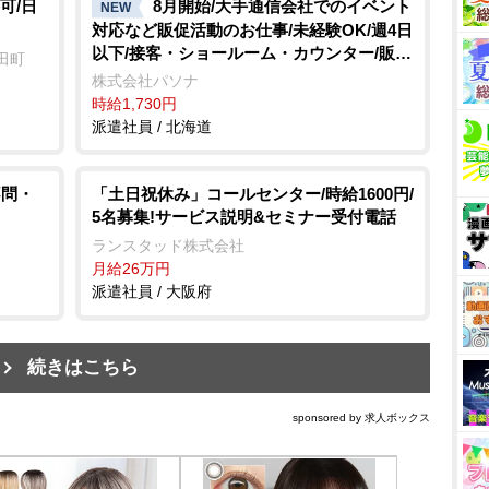
可/日
8月開始/大手通信会社でのイベント
NEW
対応など販促活動のお仕事/未経験OK/週4日
以下/接客・ショールーム・カウンター/販売
田町
スタッフ
株式会社パソナ
時給1,730円
派遣社員 / 北海道
不問・
「土日祝休み」コールセンター/時給1600円/
5名募集!サービス説明&セミナー受付電話
ランスタッド株式会社
月給26万円
派遣社員 / 大阪府
続きはこちら
sponsored by 求人ボックス