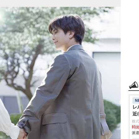
N
レ
近
株
時給
派遣