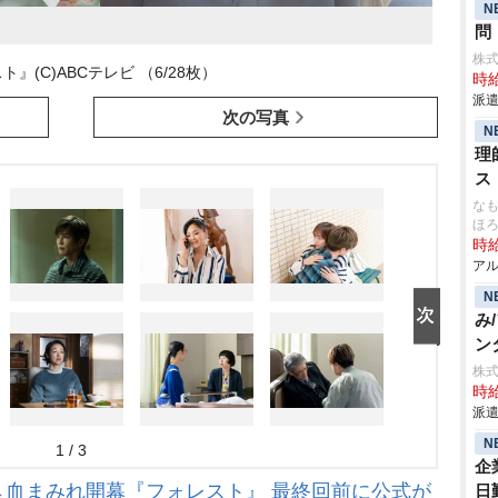
N
問
株式
』(C)ABCテレビ （6/28枚）
時給
派遣
次の写真
N
理
ス
なも
ほ
時給
アル
N
み
ン
株式
時給
派遣
N
1 / 3
企
→血まみれ開幕『フォレスト』 最終回前に公式が
日