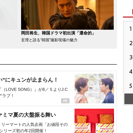
1
岡田将生、韓国ドラマ初出演「運命的」
玄理と語る“韓国”撮影現場の魅力
2
3
4
い”にキュンが止まらん！
5
OVE SONG）』が8／５よりJ:C
アラブ！
ァミマ夏の大盤振る舞い
ミリーマートの人気企画「お値段その
、シリーズ初の年2回開催！