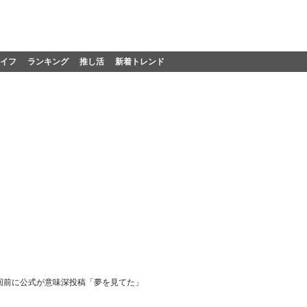
イフ
ランキング
推し活
新着トレンド
回前に公式が意味深投稿「夢を見てた」