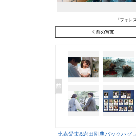
『フォレスト
前の写真
比嘉愛未&岩田剛典バックハグ