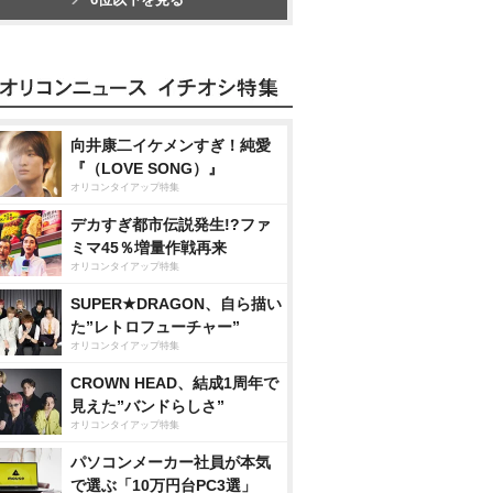
向井康二イケメンすぎ！純愛
『（LOVE SONG）』
オリコンタイアップ特集
デカすぎ都市伝説発生!?ファ
ミマ45％増量作戦再来
オリコンタイアップ特集
SUPER★DRAGON、自ら描い
た”レトロフューチャー”
オリコンタイアップ特集
CROWN HEAD、結成1周年で
見えた”バンドらしさ”
オリコンタイアップ特集
パソコンメーカー社員が本気
で選ぶ「10万円台PC3選」