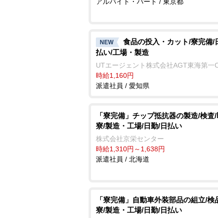
アルバイト・パート / 東京都
食品の投入・カット/寮完備/
NEW
払い/工場・製造
UTエージェント株式会社AGT東海第一
時給1,160円
派遣社員 / 愛知県
「寮完備」チップ抵抗器の製造/検査/
寮/製造・工場/日勤/日払い
株式会社京栄センター
時給1,310円～1,638円
派遣社員 / 北海道
「寮完備」自動車外装部品の組立/検
寮/製造・工場/日勤/日払い