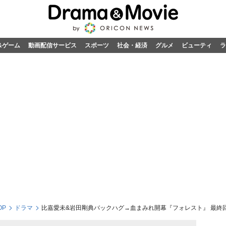
&ゲーム
動画配信サービス
スポーツ
社会・経済
グルメ
ビューティ
ラ
OP
ドラマ
比嘉愛未&岩田剛典バックハグ→血まみれ開幕『フォレスト』 最終