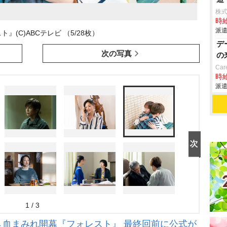
株
時給
派遣
』(C)ABCテレビ （5/28枚）
デ
次の写真
の
Car
時給
派遣
1 / 3
→血まみれ開幕『フォレスト』 最終回前に公式が