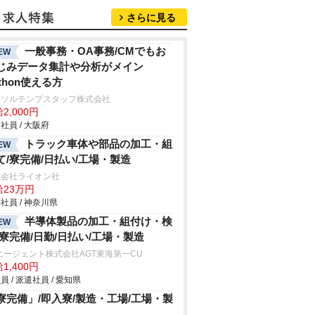
さらに見る
一般事務・OA事務/CMでもお
EW
じみデータ集計や分析がメイン
ython使える方
ーソルテンプスタッフ株式会社
2,000円
社員 / 大阪府
トラック車体や部品の加工・組
EW
て/寮完備/日払い/工場・製造
式会社ライオン社
給23万円
社員 / 神奈川県
半導体製品の加工・組付け・検
EW
/寮完備/日勤/日払い/工場・製造
エージェント株式会社AGT東海第一CU
1,400円
員 / 派遣社員 / 愛知県
寮完備」/即入寮/製造・工場/工場・製