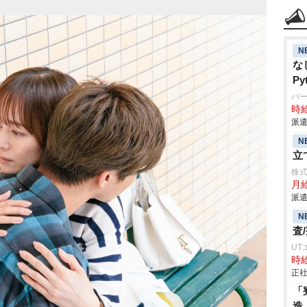
N
な
P
パ
時給
派遣
N
立
株
月
派遣
N
査
UT
時給
正社
「
造