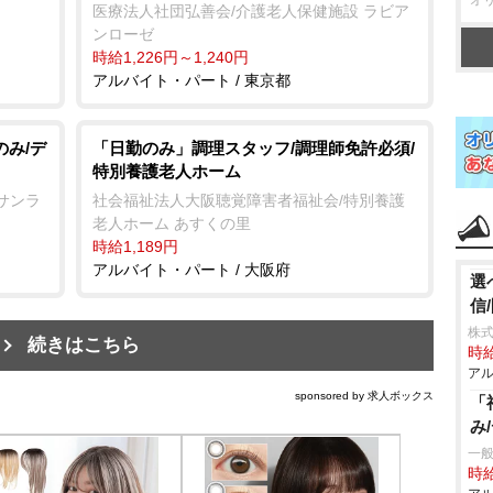
医療法人社団弘善会/介護老人保健施設 ラビア
ンローゼ
時給1,226円～1,240円
アルバイト・パート / 東京都
のみ/デ
「日勤のみ」調理スタッフ/調理師免許必須/
特別養護老人ホーム
サンラ
社会福祉法人大阪聴覚障害者福祉会/特別養護
老人ホーム あすくの里
時給1,189円
アルバイト・パート / 大阪府
選
信
株式
続きはこちら
時給
アル
sponsored by 求人ボックス
「
み
一般
時給