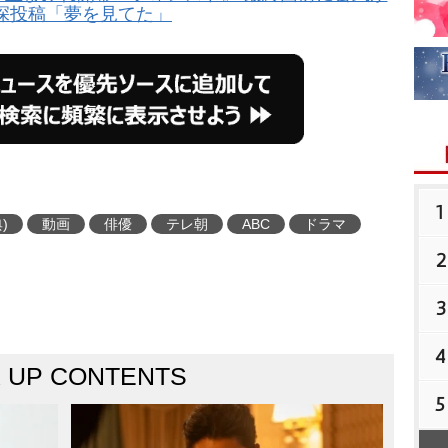
深投稿「夢を見てた」
1
)
動画
俳優
テレ朝
ABC
ドラマ
2
3
4
K UP CONTENTS
5