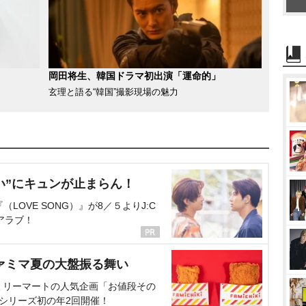
岡田将生、韓国ドラマ初出演「運命的」
玄理と語る“韓国”撮影現場の魅力
い”にキュンが止まらん！
OVE SONG）』が8／５よりJ:C
アラブ！
ァミマ夏の大盤振る舞い
ミリーマートの人気企画「お値段その
、シリーズ初の年2回開催！