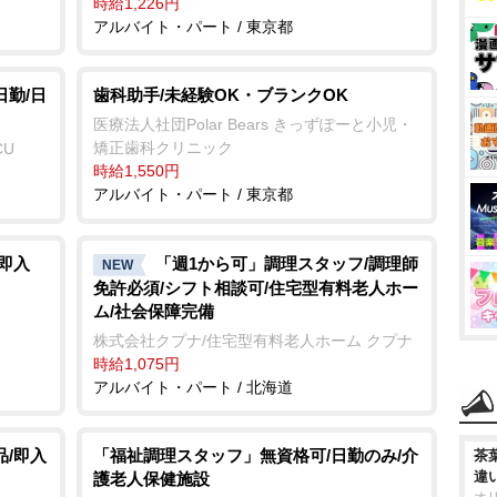
時給1,226円
アルバイト・パート / 東京都
日勤/日
歯科助手/未経験OK・ブランクOK
医療法人社団Polar Bears きっずぽーと小児・
矯正歯科クリニック
CU
時給1,550円
アルバイト・パート / 東京都
即入
「週1から可」調理スタッフ/調理師
NEW
免許必須/シフト相談可/住宅型有料老人ホー
ム/社会保障完備
株式会社クプナ/住宅型有料老人ホーム クプナ
時給1,075円
アルバイト・パート / 北海道
品/即入
「福祉調理スタッフ」無資格可/日勤のみ/介
茶
違
護老人保健施設
オ