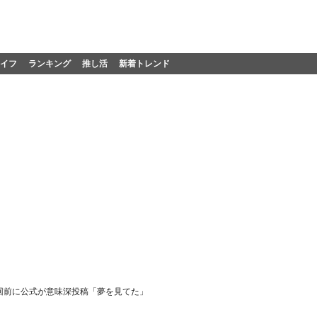
イフ
ランキング
推し活
新着トレンド
回前に公式が意味深投稿「夢を見てた」