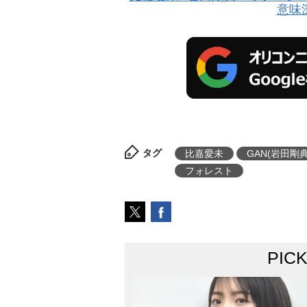
意味
タグ
比嘉愛未
GAN(岩田剛典
フォレスト
PIC