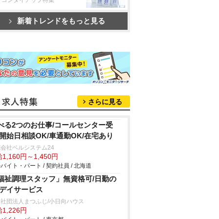
新着トレンドをもっと見る
さらに見る
べる2つのお仕事/コールセンター受
/開始日相談OK/車通勤OK/在宅あり
会社ベルシステム24
1,160円～1,450円
バイト・パート / 契約社員 / 北海道
福祉調理スタッフ」無資格可/日勤の
/デイサービス
社団法人まつふじ/小日向ハウス
1,226円