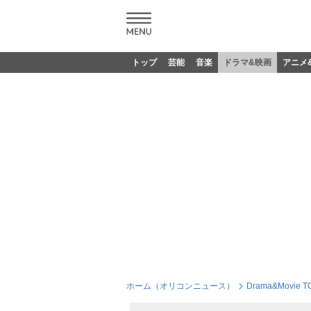
トップ
芸能
音楽
ドラマ&映画
アニメ
ホーム（オリコンニュース）
Drama&Movie T