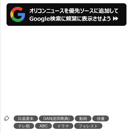
比嘉愛未
GAN(岩田剛典)
動画
俳優
テレ朝
ABC
ドラマ
フォレスト