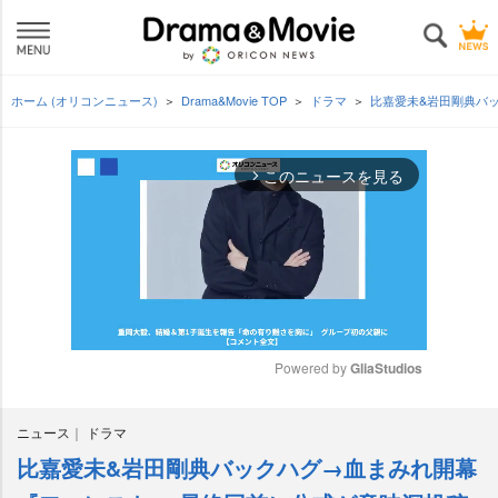
ホーム (オリコンニュース)
Drama&Movie TOP
ドラマ
比嘉愛未&岩田剛典バ
このニュースを見る
arrow_forward_ios
Powered by 
GliaStudios
M
ニュース
ドラマ
u
t
比嘉愛未&岩田剛典バックハグ→血まみれ開幕
e