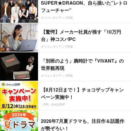
SUPER★DRAGON、自ら描いた”レトロ
フューチャー”
オリコンタイアップ特集
【驚愕】メーカー社員が推す「10万円
台」神コスパPC
オリコンタイアップ特集
「別班のよう」腕時計で『VIVANT』の
世界観再現
オリコンタイアップ特集
【8月12日まで！】チョコザップキャン
ペーン実施中！
（PR）chocoZAP
2026年7月夏ドラマも、注目作＆話題作
が勢ぞろい！