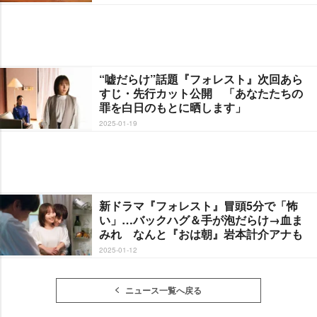
“嘘だらけ”話題『フォレスト』次回あら
すじ・先行カット公開 「あなたたちの
罪を白日のもとに晒します」
2025-01-19
新ドラマ『フォレスト』冒頭5分で「怖
い」…バックハグ＆手が泡だらけ→血ま
みれ なんと『おは朝』岩本計介アナも
2025-01-12
ニュース一覧へ戻る