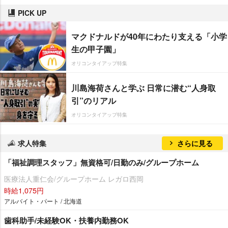
PICK UP
マクドナルドが40年にわたり支える「小学
生の甲子園」
オリコンタイアップ特集
川島海荷さんと学ぶ 日常に潜む“人身取
引”のリアル
オリコンタイアップ特集
求人特集
さらに見る
「福祉調理スタッフ」無資格可/日勤のみ/グループホーム
医療法人重仁会/グループホーム レガロ西岡
時給1,075円
アルバイト・パート / 北海道
歯科助手/未経験OK・扶養内勤務OK