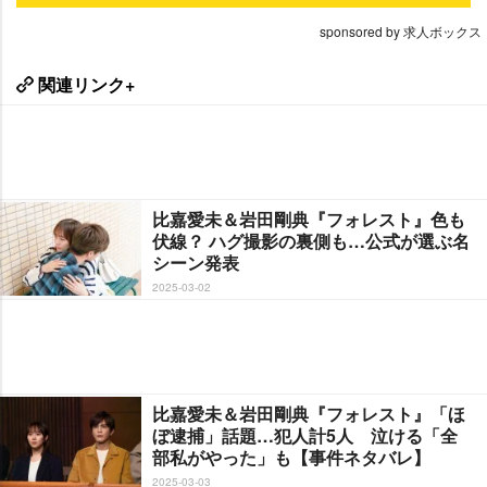
sponsored by 求人ボックス
関連リンク+
比嘉愛未＆岩田剛典『フォレスト』色も
伏線？ ハグ撮影の裏側も…公式が選ぶ名
シーン発表
2025-03-02
比嘉愛未＆岩田剛典『フォレスト』「ほ
ぼ逮捕」話題…犯人計5人 泣ける「全
部私がやった」も【事件ネタバレ】
2025-03-03