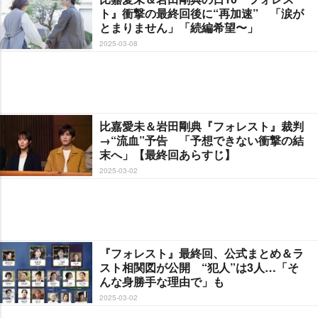
ト』衝撃の最終回後に“再加速” 「涙が
とまりません」「続編希望〜」
2025-03-08
比嘉愛未＆岩田剛典『フォレスト』裁判
→“流血”予告 「予想できない衝撃の結
末へ」【最終回あらすじ】
2025-03-02
『フォレスト』最終回、公式まとめ＆ラ
スト相関図が公開 “犯人”は3人…「そ
んな身勝手な理由で」も
2025-03-02