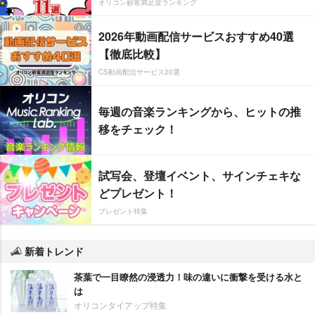
オリコン顧客満足度ランキング
2026年動画配信サービスおすすめ40選
【徹底比較】
CS動画配信サービス20選
毎週の音楽ランキングから、ヒットの推
移をチェック！
試写会、登壇イベント、サインチェキな
どプレゼント！
プレゼント特集
新着トレンド
茶葉で一目瞭然の浸透力！味の違いに衝撃を受ける水と
は
オリコンタイアップ特集