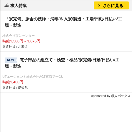
求人特集
さらに見る
「寮完備」豚舎の洗浄・消毒/即入寮/製造・工場/日勤/日払い/工
場・製造
株式会社京栄センター
時給1,500円～1,875円
派遣社員 / 北海道
電子部品の組立て・検査・検品/寮完備/日勤/日払い/工
NEW
場・製造
UTエージェント株式会社AGT東海第一CU
時給1,400円
派遣社員 / 愛知県
sponsored by 求人ボックス