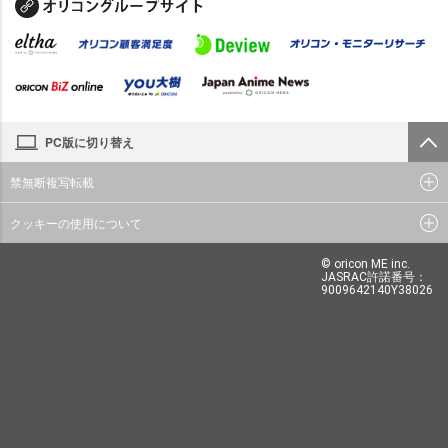
PC版に切り替え
禁無断複写転載
クッキーの使用について
© oricon ME inc.
JASRAC許諾番号：
9009642140Y38026