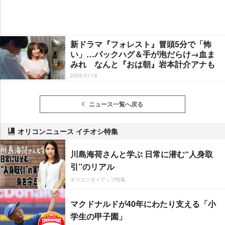
新ドラマ『フォレスト』冒頭5分で「怖
い」…バックハグ＆手が泡だらけ→血ま
みれ なんと『おは朝』岩本計介アナも
2025-01-12
ニュース一覧へ戻る
オリコンニュース イチオシ特集
川島海荷さんと学ぶ 日常に潜む“人身取
引”のリアル
オリコンタイアップ特集
マクドナルドが40年にわたり支える「小
学生の甲子園」