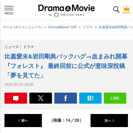
ホーム (オリコンニュース)
Drama&Movie TOP
ドラマ
比嘉愛未&岩田剛典バ
ニュース
ドラマ
比嘉愛未&岩田剛典バックハグ→血まみれ開幕
『フォレスト』 最終回前に公式が意味深投稿
「夢を見てた」
2025-03-02 18:00
（画像：14／28）
前へ
次へ