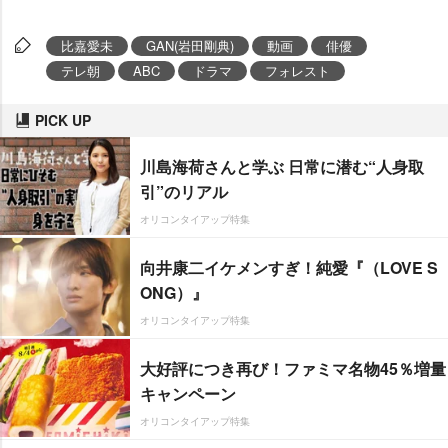
比嘉愛未
GAN(岩田剛典)
動画
俳優
テレ朝
ABC
ドラマ
フォレスト
PICK UP
川島海荷さんと学ぶ 日常に潜む“人身取
引”のリアル
オリコンタイアップ特集
向井康二イケメンすぎ！純愛『（LOVE S
ONG）』
オリコンタイアップ特集
大好評につき再び！ファミマ名物45％増量
キャンペーン
オリコンタイアップ特集