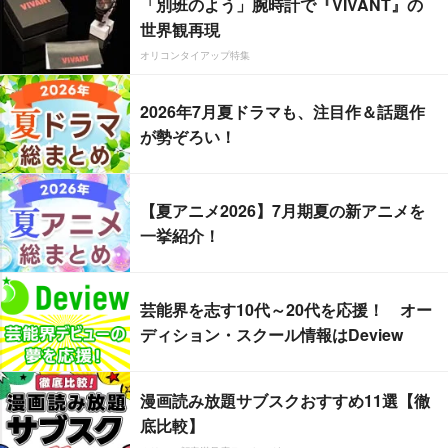
「別班のよう」腕時計で『VIVANT』の
世界観再現
オリコンタイアップ特集
2026年7月夏ドラマも、注目作＆話題作
が勢ぞろい！
【夏アニメ2026】7月期夏の新アニメを
一挙紹介！
芸能界を志す10代～20代を応援！ オー
ディション・スクール情報はDeview
漫画読み放題サブスクおすすめ11選【徹
底比較】