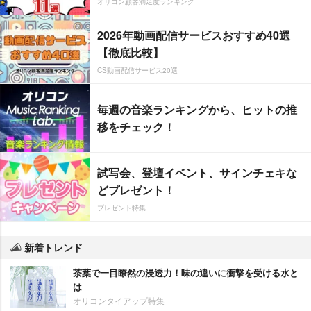
オリコン顧客満足度ランキング
2026年動画配信サービスおすすめ40選
【徹底比較】
CS動画配信サービス20選
毎週の音楽ランキングから、ヒットの推
移をチェック！
試写会、登壇イベント、サインチェキな
どプレゼント！
プレゼント特集
新着トレンド
茶葉で一目瞭然の浸透力！味の違いに衝撃を受ける水と
は
オリコンタイアップ特集