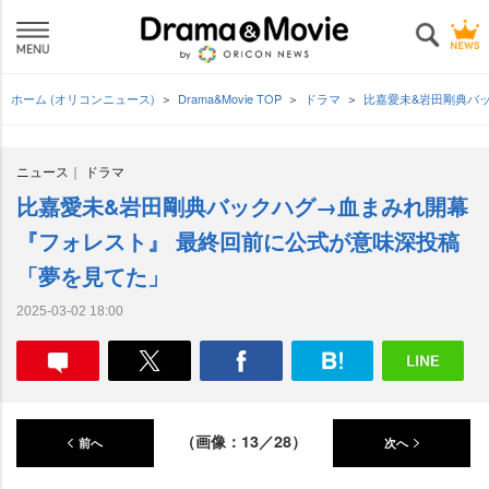
ホーム (オリコンニュース)
Drama&Movie TOP
ドラマ
比嘉愛未&岩田剛典バ
ニュース
ドラマ
比嘉愛未&岩田剛典バックハグ→血まみれ開幕
『フォレスト』 最終回前に公式が意味深投稿
「夢を見てた」
2025-03-02 18:00
（画像：13／28）
前へ
次へ