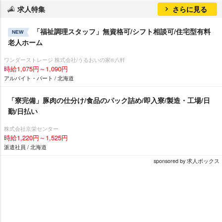
求人特集
さらに見る
「福祉調理スタッフ」無資格可/シフト相談可/住宅型有料
NEW
老人ホーム
ワンダーストレージ 株式会社/うるおいの家®八軒
時給1,075円～1,090円
アルバイト・パート / 北海道
「寮完備」豚肉の仕分け/食品のパック詰め/即入寮/製造・工場/日
勤/日払い
株式会社京栄センター
時給1,220円～1,525円
派遣社員 / 北海道
sponsored by 求人ボックス