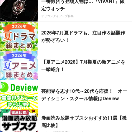
一番似合う登場人物は…『VIVANT』限
定ウオッチ
オリコンタイアップ特集
2026年7月夏ドラマも、注目作＆話題作
が勢ぞろい！
【夏アニメ2026】7月期夏の新アニメを
一挙紹介！
芸能界を志す10代～20代を応援！ オー
ディション・スクール情報はDeview
漫画読み放題サブスクおすすめ11選【徹
底比較】