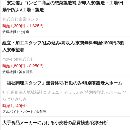
「寮完備」コンビニ商品の惣菜製造補助/即入寮/製造・工場/日
勤/日払い/工場・製造
株式会社京栄センター
時給1,300円～1,625円
派遣社員 / 北海道
組立・加工スタッフ/住み込み/高収入/寮費無料/時給1800円/8割
入寮希望者
move on株式会社
時給1,800円～2,250円
派遣社員 / 神奈川県
「福祉調理スタッフ」無資格可/日勤のみ/特別養護老人ホーム
社会福祉法人地域福祉コミュニティほほえみ/特別養護老人ホーム ひ
らばりみなみ
時給1,140円～
アルバイト・パート / 愛知県
大手食品メーカーにおける小麦粉の品質検査/化学分析