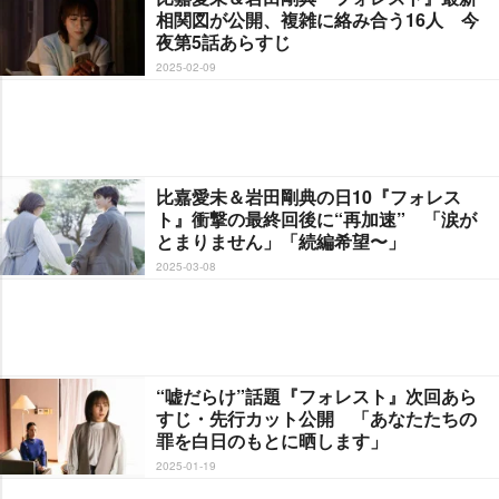
相関図が公開、複雑に絡み合う16人 今
夜第5話あらすじ
2025-02-09
比嘉愛未＆岩田剛典の日10『フォレス
ト』衝撃の最終回後に“再加速” 「涙が
とまりません」「続編希望〜」
2025-03-08
“嘘だらけ”話題『フォレスト』次回あら
すじ・先行カット公開 「あなたたちの
罪を白日のもとに晒します」
2025-01-19