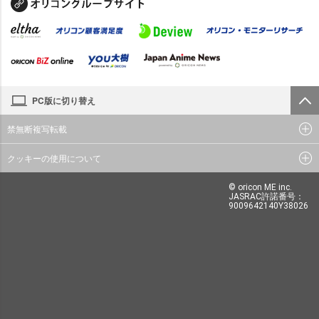
PC版に切り替え
禁無断複写転載
クッキーの使用について
© oricon ME inc.
JASRAC許諾番号：
9009642140Y38026