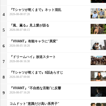
『Tシャツが乾くまで』ネット混乱
4
2026-08-08 07:20
『風、薫る』見上愛が語る
5
2026-08-07 08:15
『VIVANT』有能キャラに“異変”
6
2026-08-05 18:20
『ドリームハイ』放送スタート
7
2026-08-06 16:30
『Tシャツが乾くまで』5話あらすじ
8
2026-08-07 09:00
『VIVANT』“不自然な言動”に反響
9
2026-08-07 16:20
コムドット“意識だけ高い系男子”