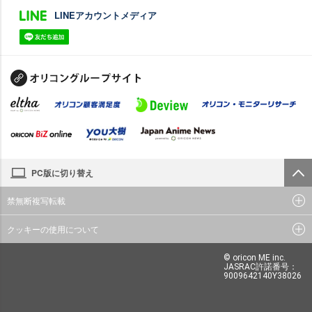
LINEアカウントメディア
PC版に切り替え
禁無断複写転載
クッキーの使用について
© oricon ME inc.
JASRAC許諾番号：
9009642140Y38026