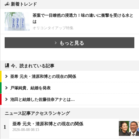
新着トレンド
茶葉で一目瞭然の浸透力！味の違いに衝撃を受ける水と
は
オリコンタイアップ特集
もっと見る
今、読まれている記事
亜希 元夫・清原和博との現在の関係
戸塚純貴、結婚を発表
池田と結婚した佐藤佳奈アナとは…
ニュース記事アクセスランキング
亜希 元夫・清原和博との現在の関係
1
2026-08-08 08:15