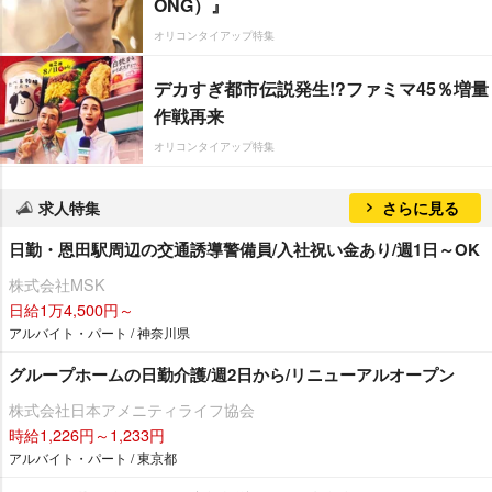
ONG）』
オリコンタイアップ特集
デカすぎ都市伝説発生!?ファミマ45％増量
作戦再来
オリコンタイアップ特集
求人特集
さらに見る
日勤・恩田駅周辺の交通誘導警備員/入社祝い金あり/週1日～OK
株式会社MSK
日給1万4,500円～
アルバイト・パート / 神奈川県
グループホームの日勤介護/週2日から/リニューアルオープン
株式会社日本アメニティライフ協会
時給1,226円～1,233円
アルバイト・パート / 東京都