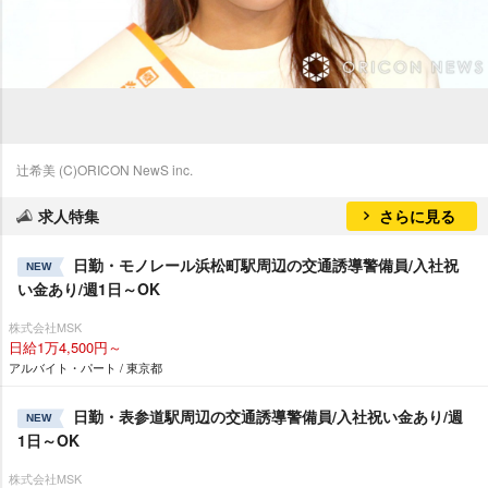
辻希美 (C)ORICON NewS inc.
求人特集
さらに見る
日勤・モノレール浜松町駅周辺の交通誘導警備員/入社祝
NEW
い金あり/週1日～OK
株式会社MSK
日給1万4,500円～
アルバイト・パート / 東京都
日勤・表参道駅周辺の交通誘導警備員/入社祝い金あり/週
NEW
1日～OK
株式会社MSK