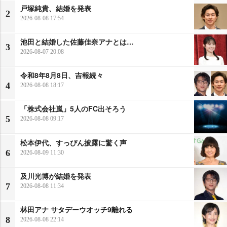
戸塚純貴、結婚を発表
2
2026-08-08 17:54
池田と結婚した佐藤佳奈アナとは…
3
2026-08-07 20:08
令和8年8月8日、吉報続々
4
2026-08-08 18:17
「株式会社嵐」5人のFC出そろう
5
2026-08-08 09:17
松本伊代、すっぴん披露に驚く声
6
2026-08-09 11:30
及川光博が結婚を発表
7
2026-08-08 11:34
林田アナ サタデーウオッチ9離れる
8
2026-08-08 22:14