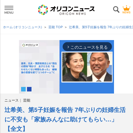
ホーム (オリコンニュース)
芸能 TOP
辻希美、第5子妊娠を報告 7年ぶりの妊婦
このニュースを見る
arrow_forward_ios
ニュース
芸能
辻希美、第5子妊娠を報告 7年ぶりの妊婦生活
M
u
に不安も「家族みんなに助けてもらい…」
t
【全文】
e