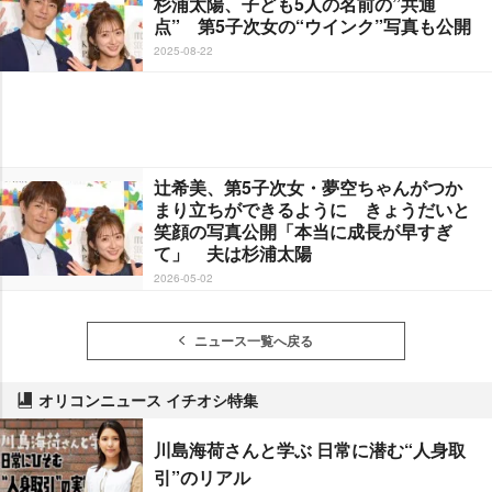
杉浦太陽、子ども5人の名前の”共通
点” 第5子次女の“ウインク”写真も公開
2025-08-22
辻希美、第5子次女・夢空ちゃんがつか
まり立ちができるように きょうだいと
笑顔の写真公開「本当に成長が早すぎ
て」 夫は杉浦太陽
2026-05-02
ニュース一覧へ戻る
オリコンニュース イチオシ特集
川島海荷さんと学ぶ 日常に潜む“人身取
引”のリアル