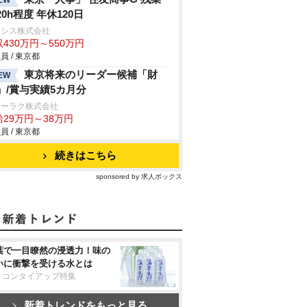
20h程度 年休120日
ラシス株式会社
430万円～550万円
員 / 東京都
東京将来のリーダー候補「財
EW
」/賞与実績5カ月分
ョーラク株式会社
給29万円～38万円
員 / 東京都
続きはこちら
sponsored by 求人ボックス
葉で一目瞭然の浸透力！味の
いに衝撃を受ける水とは
リコンタイアップ特集
新着トレンドをもっと見る