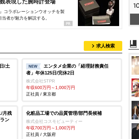
界観表現した腕時計登場
1
NT』コラボレーションウオッチを製
担当者が魅力を解説する。
求人検索
日/土
エンタメ企業の「経理財務責任
NEW
者」年休125日/完休2日
株式会社STPR
年収600万円～1,000万円
正社員 / 東京都
/月残
化粧品工場での品質管理/部門長候補
ブラン
株式会社コスモビューティー
年収700万円～1,000万円
正社員 / 大阪府