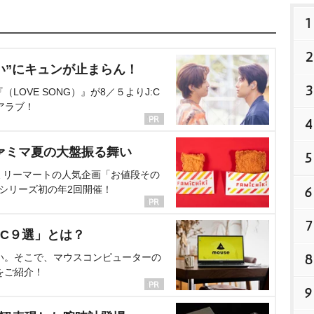
1
2
い”にキュンが止まらん！
3
OVE SONG）』が8／５よりJ:C
アラブ！
4
ァミマ夏の大盤振る舞い
5
ミリーマートの人気企画「お値段その
、シリーズ初の年2回開催！
6
7
C９選」とは？
8
い。そこで、マウスコンピューターの
をご紹介！
9