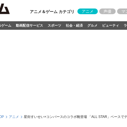
アニメ
声優
マ
アニメ＆ゲーム カテゴリ
&ゲーム
動画配信サービス
スポーツ
社会・経済
グルメ
ビューティ
ラ
OP
アニメ
星街すいせい×コンバースのコラボ靴登場 「ALL STAR」ベース