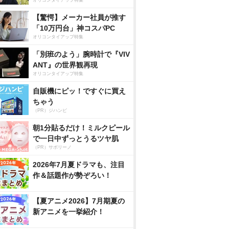
オリコンタイアップ特集
【驚愕】メーカー社員が推す
「10万円台」神コスパPC
オリコンタイアップ特集
「別班のよう」腕時計で『VIV
ANT』の世界観再現
オリコンタイアップ特集
自販機にピッ！ですぐに買え
ちゃう
（PR）ジハンピ
朝1分貼るだけ！ミルクピール
で一日中ずっとうるツヤ肌
（PR）サボリーノ
2026年7月夏ドラマも、注目
作＆話題作が勢ぞろい！
【夏アニメ2026】7月期夏の
新アニメを一挙紹介！