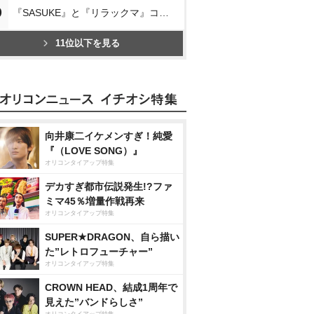
0
『SASUKE』と『リラックマ』コラボ
11位以下を見る
向井康二イケメンすぎ！純愛
『（LOVE SONG）』
オリコンタイアップ特集
デカすぎ都市伝説発生!?ファ
ミマ45％増量作戦再来
オリコンタイアップ特集
SUPER★DRAGON、自ら描い
た”レトロフューチャー”
オリコンタイアップ特集
CROWN HEAD、結成1周年で
見えた”バンドらしさ”