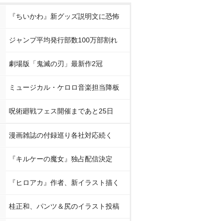
『ちいかわ』新グッズ説明文に恐怖
ジャンプ平均発行部数100万部割れ
劇場版「鬼滅の刃」最新作2冠
ミュージカル・ケロロ音楽担当降板
呪術廻戦フェス開催まであと25日
漫画雑誌の付録巡り各社対応続く
『キルケーの魔女』独占配信決定
『ヒロアカ』作者、新イラスト描く
桂正和、パンツ＆尻のイラスト投稿