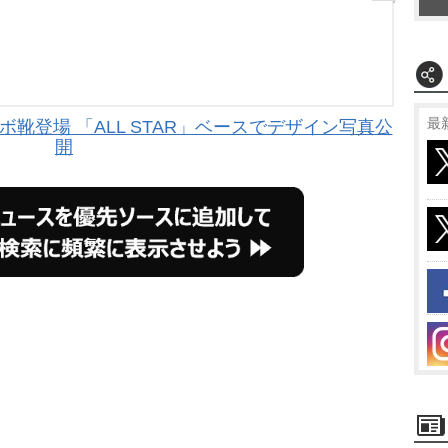
最
靴登場 「ALL STAR」ベースでデザイン写真公
開