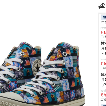
N
年
摂
月給
正社
障
月
～
ko
月
正社
障
月
ブ
ko
月
正社
N