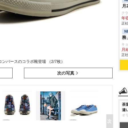
月
ク
年収
正社
N
務
キ
月
正社
コンバースのコラボ靴登場 （2/7枚）
次の写真
茶
違
オ