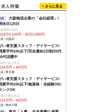
さらに見る
大阪物流企業の「会社経理」/
EW
間休日125日
津倉庫株式会社
24万4,100円～30万2,000円
員 / 大阪府
がい者支援スタッフ・デイサービス/
残業平均10h以下/完全週休2日制/20代
50代活躍中
trio紹介品川支店
給24万円～40万円
員 / 東京都
がい者支援スタッフ・デイサービス/
残業平均10h以下/無資格・未経験OK/
ランクOK
trio紹介横浜支店
給24万円～40万円
員 / 神奈川県
東京「人事」 住友商事G 残業
EW