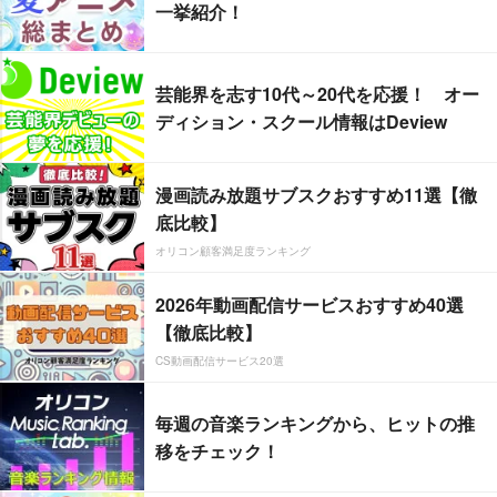
一挙紹介！
芸能界を志す10代～20代を応援！ オー
ディション・スクール情報はDeview
漫画読み放題サブスクおすすめ11選【徹
底比較】
オリコン顧客満足度ランキング
2026年動画配信サービスおすすめ40選
【徹底比較】
CS動画配信サービス20選
毎週の音楽ランキングから、ヒットの推
移をチェック！