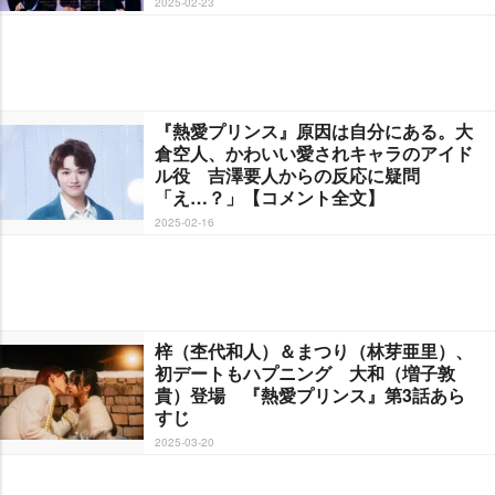
2025-02-23
『熱愛プリンス』原因は自分にある。大
倉空人、かわいい愛されキャラのアイド
ル役 吉澤要人からの反応に疑問
「え…？」【コメント全文】
2025-02-16
梓（杢代和人）＆まつり（林芽亜里）、
初デートもハプニング 大和（増子敦
貴）登場 『熱愛プリンス』第3話あら
すじ
2025-03-20