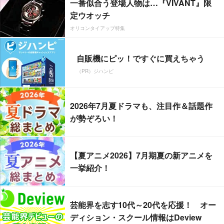
一番似合う登場人物は…『VIVANT』限
定ウオッチ
オリコンタイアップ特集
自販機にピッ！ですぐに買えちゃう
（PR）ジハンピ
2026年7月夏ドラマも、注目作＆話題作
が勢ぞろい！
【夏アニメ2026】7月期夏の新アニメを
一挙紹介！
芸能界を志す10代～20代を応援！ オー
ディション・スクール情報はDeview