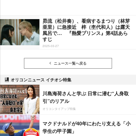
昴流（松井奏）、看病するまつり（林芽
亜里）に急接近 梓（杢代和人）は露天
風呂で… 『熱愛プリンス』第4話あら
すじ
2025-03-27
ニュース一覧へ戻る
オリコンニュース イチオシ特集
川島海荷さんと学ぶ 日常に潜む“人身取
引”のリアル
オリコンタイアップ特集
マクドナルドが40年にわたり支える「小
学生の甲子園」