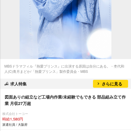
MBSドラマフィル『熱愛プリンス』に出演する原因は自分にある。・杢代和
人(C)青月まどか/「熱愛プリンス」製作委員会・MBS
求人特集
さらに見る
図面ありの組立など工場内作業/未経験でもできる 部品組み立て作
業 月収27万超
株式会社トーコー
時給1,580円
派遣社員 / 大阪府