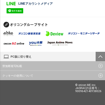
LINEアカウントメディア
PC版に切り替え
禁無断複写転載
クッキーの使用について
© oricon ME inc.
JASRAC許諾番号：
9009642140Y38026