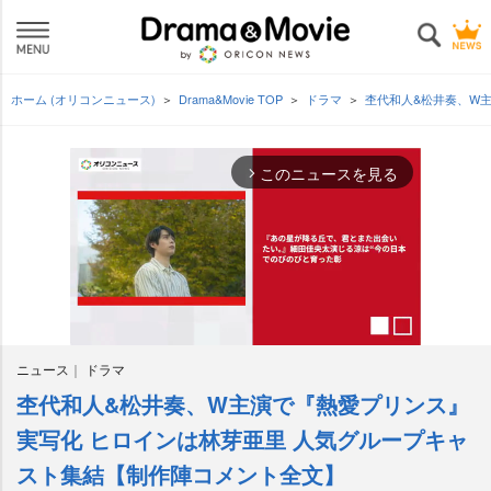
ホーム (オリコンニュース)
Drama&Movie TOP
ドラマ
杢代和人&松井奏、W
このニュースを見る
arrow_forward_ios
ニュース
ドラマ
杢代和人&松井奏、W主演で『熱愛プリンス』
M
u
実写化 ヒロインは林芽亜里 人気グループキャ
t
スト集結【制作陣コメント全文】
e