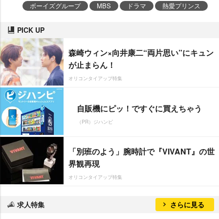
ボーイズグループ
MBS
ドラマ
熱愛プリンス
PICK UP
森崎ウィン×向井康二“両片思い”にキュン
が止まらん！
オリコンタイアップ特集
自販機にピッ！ですぐに買えちゃう
（PR）ジハンピ
「別班のよう」腕時計で『VIVANT』の世
界観再現
オリコンタイアップ特集
求人特集
さらに見る