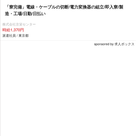
「寮完備」電線・ケーブルの切断/電力変換器の組立/即入寮/製
造・工場/日勤/日払い
株式会社京栄センター
時給1,370円
派遣社員 / 東京都
sponsored by 求人ボックス