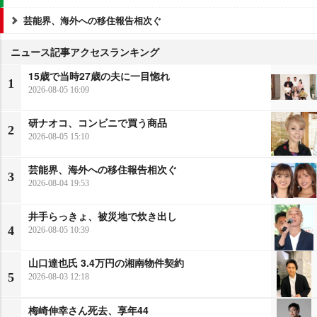
芸能界、海外への移住報告相次ぐ
ニュース記事アクセスランキング
15歳で当時27歳の夫に一目惚れ
1
2026-08-05 16:09
研ナオコ、コンビニで買う商品
2
2026-08-05 15:10
芸能界、海外への移住報告相次ぐ
3
2026-08-04 19:53
井手らっきょ、被災地で炊き出し
4
2026-08-05 10:39
山口達也氏 3.4万円の湘南物件契約
5
2026-08-03 12:18
梅崎伸幸さん死去、享年44