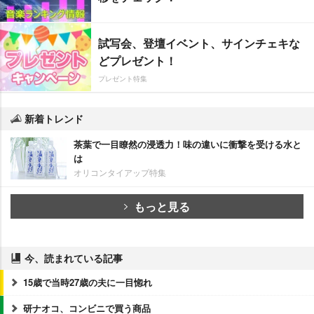
試写会、登壇イベント、サインチェキな
どプレゼント！
プレゼント特集
新着トレンド
茶葉で一目瞭然の浸透力！味の違いに衝撃を受ける水と
は
オリコンタイアップ特集
もっと見る
今、読まれている記事
15歳で当時27歳の夫に一目惚れ
研ナオコ、コンビニで買う商品