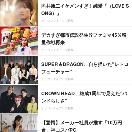
向井康二イケメンすぎ！純愛『（LOVE S
ONG）』
オリコンタイアップ特集
デカすぎ都市伝説発生!?ファミマ45％増
量作戦再来
オリコンタイアップ特集
SUPER★DRAGON、自ら描いた”レトロ
フューチャー”
オリコンタイアップ特集
CROWN HEAD、結成1周年で見えた”バ
ンドらしさ”
オリコンタイアップ特集
【驚愕】メーカー社員が推す「10万円
台」神コスパPC