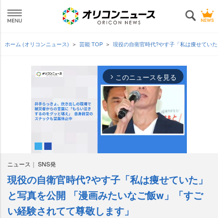
ホーム (オリコンニュース)
芸能 TOP
現役の自衛官時代?やす子「私は痩せていた
このニュースを見る
arrow_forward_ios
ニュース
SNS発
現役の自衛官時代?やす子「私は痩せていた」
M
u
と写真を公開 「漫画みたいなご飯w」「すご
t
い経験されてて尊敬します」
e