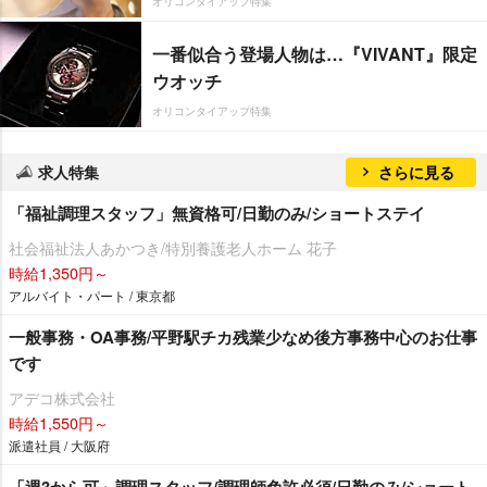
オリコンタイアップ特集
一番似合う登場人物は…『VIVANT』限定
ウオッチ
オリコンタイアップ特集
求人特集
さらに見る
「福祉調理スタッフ」無資格可/日勤のみ/ショートステイ
社会福祉法人あかつき/特別養護老人ホーム 花子
時給1,350円～
アルバイト・パート / 東京都
一般事務・OA事務/平野駅チカ残業少なめ後方事務中心のお仕事
です
アデコ株式会社
時給1,550円～
派遣社員 / 大阪府
「週3から可」調理スタッフ/調理師免許必須/日勤のみ/ショート