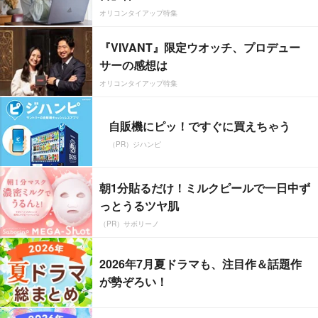
オリコンタイアップ特集
『VIVANT』限定ウオッチ、プロデュー
サーの感想は
オリコンタイアップ特集
自販機にピッ！ですぐに買えちゃう
（PR）ジハンピ
朝1分貼るだけ！ミルクピールで一日中ず
っとうるツヤ肌
（PR）サボリーノ
2026年7月夏ドラマも、注目作＆話題作
が勢ぞろい！