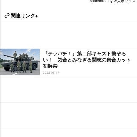
sponsored by 求人ボックス
関連リンク+
『テッパチ！』第二部キャスト勢ぞろ
い！ 気合とみなぎる闘志の集合カット
初解禁
2022-08-17