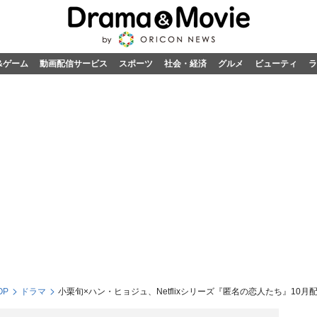
&ゲーム
動画配信サービス
スポーツ
社会・経済
グルメ
ビューティ
ラ
OP
ドラマ
小栗旬×ハン・ヒョジュ、Netflixシリーズ『匿名の恋人たち』10月