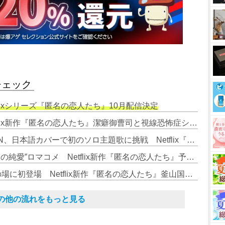
チェック
flixシリーズ『匿名の恋人たち』10月配信決定
2. 小栗旬×ハン・ヒョジュ、Netflix新作『匿名の恋人たち』潔癖御曹司と視線恐怖症ショコラティエの恋が動き出す配信日決定
3. LE SSERAFIM KIM CHAEWON、日本語カバーで初のソロ主題歌に挑戦 Netflix『匿名の恋人たち』主題歌「告白」
4. 小栗旬×ハン・ヒョジュの“大人の純愛”ロマコメ Netflix新作『匿名の恋人たち』予告映像とキーアート公開
5. 小栗旬＆ハン・ヒョジュ、公の場に初登場 Netflix新作『匿名の恋人たち』釜山国際映画祭で世界初上映
その他の流れをもっと見る