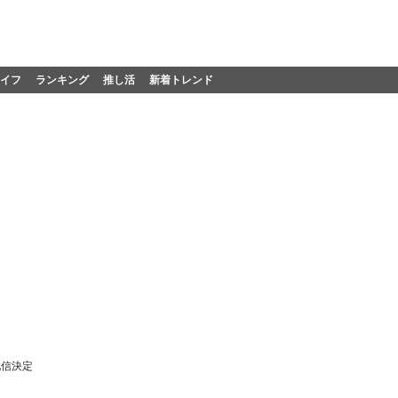
イフ
ランキング
推し活
新着トレンド
配信決定