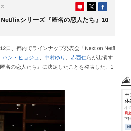
ース
etflixシリーズ『匿名の恋人たち』10
2日、都内でラインナップ発表会「Next on Netfl
、
ハン・ヒョジュ
、
中村ゆり
、
赤西仁
らが出演す
ルが『匿名の恋人たち』に決定したことを発表した。1
モ
休
株式
月
正社
N