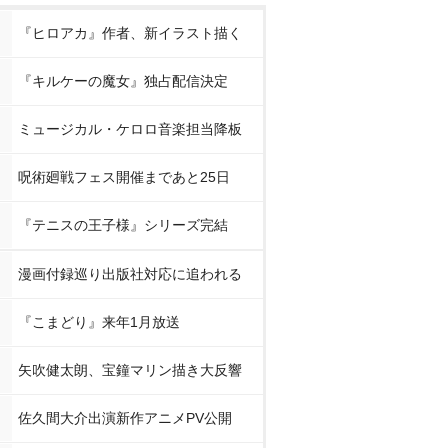
『ヒロアカ』作者、新イラスト描く
『キルケーの魔女』独占配信決定
ミュージカル・ケロロ音楽担当降板
呪術廻戦フェス開催まであと25日
『テニスの王子様』シリーズ完結
漫画付録巡り出版社対応に追われる
『こまどり』来年1月放送
矢吹健太朗、宝鐘マリン描き大反響
佐久間大介出演新作アニメPV公開