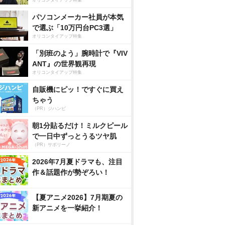
オリコンタイアップ特集
パソコンメーカー社員が本気
で選ぶ「10万円台PC3選」
オリコンタイアップ特集
「別班のよう」腕時計で『VIV
ANT』の世界観再現
オリコンタイアップ特集
自販機にピッ！ですぐに買え
ちゃう
（PR）ジハンピ
朝1分貼るだけ！ミルクピール
で一日中ずっとうるツヤ肌
（PR）サボリーノ
2026年7月夏ドラマも、注目
作＆話題作が勢ぞろい！
【夏アニメ2026】7月期夏の
新アニメを一挙紹介！