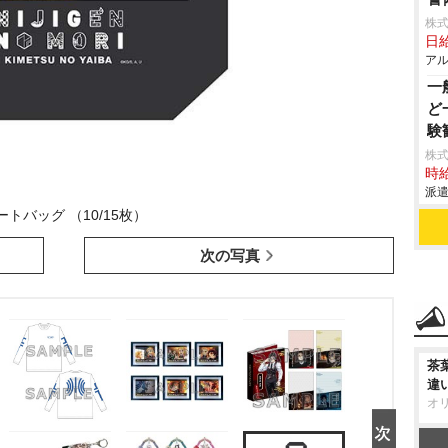
株式
日給
アル
一
ど
験
株
時給
派遣
ートバッグ （10/15枚）
次の写真
茶
違
オ