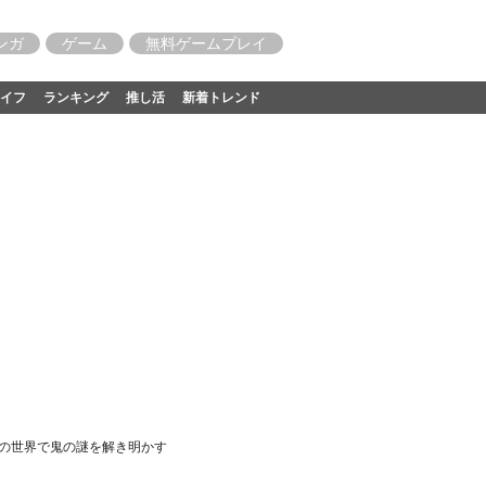
ンガ
ゲーム
無料ゲームプレイ
イフ
ランキング
推し活
新着トレンド
幻の世界で鬼の謎を解き明かす