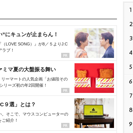
1
2
い”にキュンが止まらん！
3
OVE SONG）』が8／５よりJ:C
アラブ！
4
5
ァミマ夏の大盤振る舞い
ミリーマートの人気企画「お値段その
6
、シリーズ初の年2回開催！
7
C９選」とは？
8
い。そこで、マウスコンピューターの
をご紹介！
9