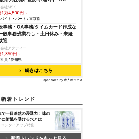
会社MSK
1万4,500円～
バイト・パート / 東京都
般事務・OA事務/タイムカード作成な
一般事務残業なし・土日休み・未経
歓迎
式会社アクティー
1,350円～
社員 / 愛知県
続きはこちら
sponsored by 求人ボックス
葉で一目瞭然の浸透力！味の
いに衝撃を受ける水とは
リコンタイアップ特集
新着トレンドをもっと見る