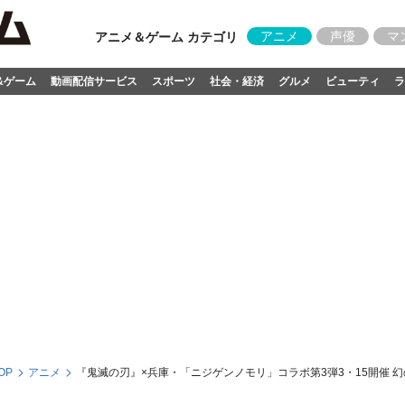
アニメ
声優
マ
アニメ＆ゲーム カテゴリ
&ゲーム
動画配信サービス
スポーツ
社会・経済
グルメ
ビューティ
ラ
OP
アニメ
『鬼滅の刃』×兵庫・「ニジゲンノモリ」コラボ第3弾3・15開催 