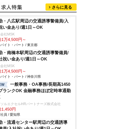
さらに見る
勤・八広駅周辺の交通誘導警備員/入
祝い金あり/週1日～OK
会社MSK
1万4,500円～
バイト・パート / 東京都
勤・南橋本駅周辺の交通誘導警備員/
社祝い金あり/週1日～OK
会社MSK
1万4,500円～
バイト・パート / 神奈川県
一般事務・OA事務/長期高1450
EW
ブランクOK 金融事務ほぼ定時車通勤
K
ーソルエクセルHRパートナーズ株式会社
1,450円
社員 / 愛知県
勤・流通センター駅周辺の交通誘導
備員/入社祝い金あり/週1日～OK