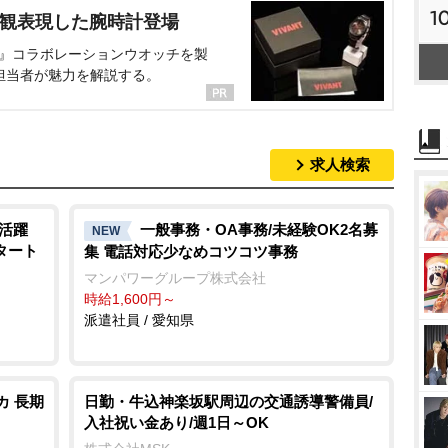
1
界観表現した腕時計登場
NT』コラボレーションウオッチを製
担当者が魅力を解説する。
求人検索
も活躍
一般事務・OA事務/未経験OK2名募
NEW
スタート
集 電話対応少なめコツコツ事務
マンパワーグループ株式会社
時給1,600円～
派遣社員 / 愛知県
カ 長期
日勤・牛込神楽坂駅周辺の交通誘導警備員/
入社祝い金あり/週1日～OK