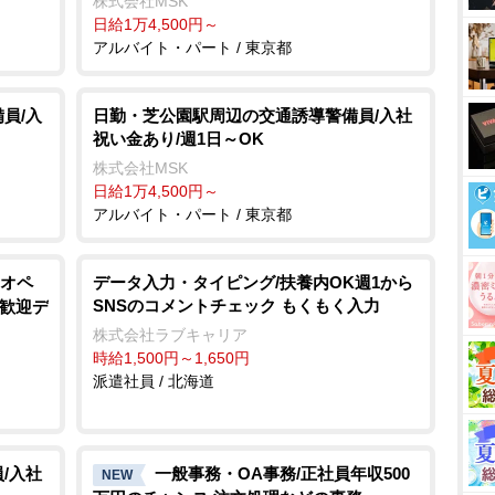
株式会社MSK
日給1万4,500円～
アルバイト・パート / 東京都
員/入
日勤・芝公園駅周辺の交通誘導警備員/入社
祝い金あり/週1日～OK
株式会社MSK
日給1万4,500円～
アルバイト・パート / 東京都
オペ
データ入力・タイピング/扶養内OK週1から
SNSのコメントチェック もくもく入力
大歓迎デ
株式会社ラブキャリア
時給1,500円～1,650円
派遣社員 / 北海道
/入社
一般事務・OA事務/正社員年収500
NEW