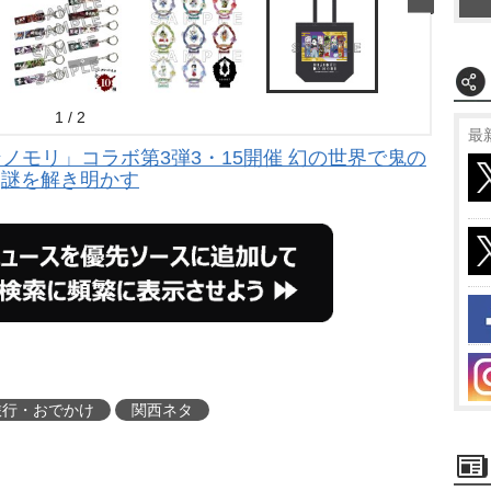
1 / 2
最
ノモリ」コラボ第3弾3・15開催 幻の世界で鬼の
謎を解き明かす
旅行・おでかけ
関西ネタ