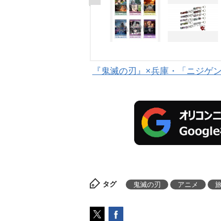
『鬼滅の刃』×兵庫・「ニジゲン
タグ
鬼滅の刃
アニメ