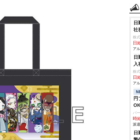
日
社
株式
日給
アル
日
入
株式
日給
アル
N
円
O
パ
時給
派遣
日
警