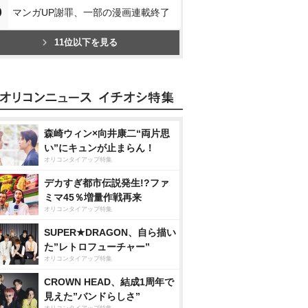
0
マンガUP謝罪、一部の漫画連載終了
11位以下を見る
森崎ウィン×向井康二“両片思
い”にキュンが止まらん！
オリコンタイアップ特集
デカすぎ都市伝説発生!?ファ
ミマ45％増量作戦再来
オリコンタイアップ特集
SUPER★DRAGON、自ら描い
た”レトロフューチャー”
オリコンタイアップ特集
CROWN HEAD、結成1周年で
見えた”バンドらしさ”