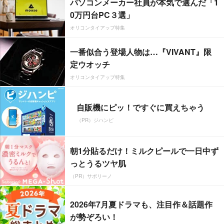
パソコンメーカー社員が本気で選んだ「1
0万円台PC３選」
オリコンタイアップ特集
一番似合う登場人物は…『VIVANT』限
定ウオッチ
オリコンタイアップ特集
自販機にピッ！ですぐに買えちゃう
（PR）ジハンピ
朝1分貼るだけ！ミルクピールで一日中ず
っとうるツヤ肌
（PR）サボリーノ
2026年7月夏ドラマも、注目作＆話題作
が勢ぞろい！