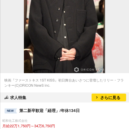
映画『ファーストキス 1ST KISS』初日舞台あいさつに登壇したリリー・フラ
ンキー(C)ORICON NewS inc.
求人特集
さらに見る
第二新卒歓迎「経理」/年休134日
NEW
昭和化工株式会社
月給22万1,750円～34万6,750円