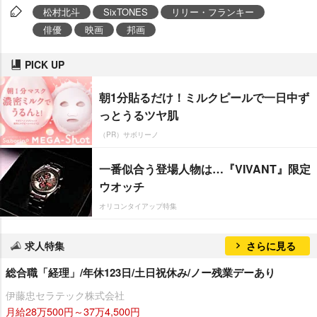
松村北斗
SixTONES
リリー・フランキー
俳優
映画
邦画
PICK UP
朝1分貼るだけ！ミルクピールで一日中ず
っとうるツヤ肌
（PR）サボリーノ
一番似合う登場人物は…『VIVANT』限定
ウオッチ
オリコンタイアップ特集
求人特集
さらに見る
総合職「経理」/年休123日/土日祝休み/ノー残業デーあり
伊藤忠セラテック株式会社
月給28万500円～37万4,500円