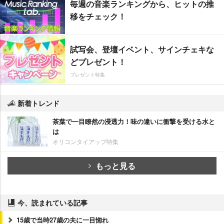
毎週の音楽ランキングから、ヒットの推
移をチェック！
試写会、登壇イベント、サインチェキな
どプレゼント！
プレゼント特集
新着トレンド
茶葉で一目瞭然の浸透力！味の違いに衝撃を受ける水と
は
オリコンタイアップ特集
もっと見る
今、読まれている記事
15歳で当時27歳の夫に一目惚れ