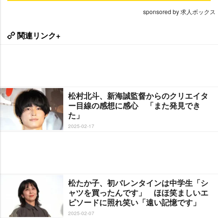
sponsored by 求人ボックス
関連リンク+
松村北斗、新海誠監督からのクリエイタ
ー目線の感想に感心 「また発見でき
た」
2025-02-17
松たか子、初バレンタインは中学生「シ
ャツを買ったんです」 ほほ笑ましいエ
ピソードに照れ笑い「遠い記憶です」
2025-02-07