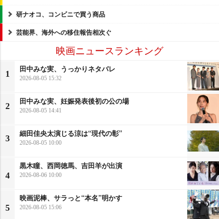
研ナオコ、コンビニで買う商品
芸能界、海外への移住報告相次ぐ
映画ニュースランキング
田中みな実、うっかりネタバレ
1
2026-08-05 15:32
田中みな実、妊娠発表後初の公の場
2
2026-08-05 14:41
細田佳央太演じる涼は“現代の彰”
3
2026-08-05 10:00
黒木瞳、西岡徳馬、吉田羊が出演
4
2026-08-06 10:00
映画泥棒、サラっと“本名”明かす
5
2026-08-05 15:06