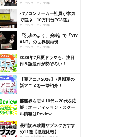
オリコンタイアップ特集
パソコンメーカー社員が本気
で選ぶ「10万円台PC3選」
オリコンタイアップ特集
「別班のよう」腕時計で『VIV
ANT』の世界観再現
オリコンタイアップ特集
2026年7月夏ドラマも、注目
作＆話題作が勢ぞろい！
【夏アニメ2026】7月期夏の
新アニメを一挙紹介！
芸能界を志す10代～20代を応
援！オーディション・スクー
ル情報はDeview
漫画読み放題サブスクおすす
め11選【徹底比較】
オリコン顧客満足度ランキング