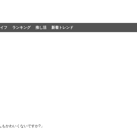
イフ
ランキング
推し活
新着トレンド
んもかわいくないですか?」