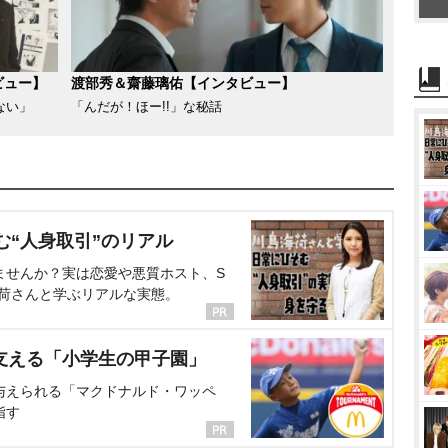
ビュー】
渡部秀＆齋藤璃佑【インタビュー】
ない」
「んだが！ほー!!」な秘話
む“人身取引”のリアル
ませんか？実は恋愛や悪質ホスト、S
海荷さんと学ぶリアルな実態。
支える「小学生の甲子園」
与えられる「マクドナルド・ワッペ
指す