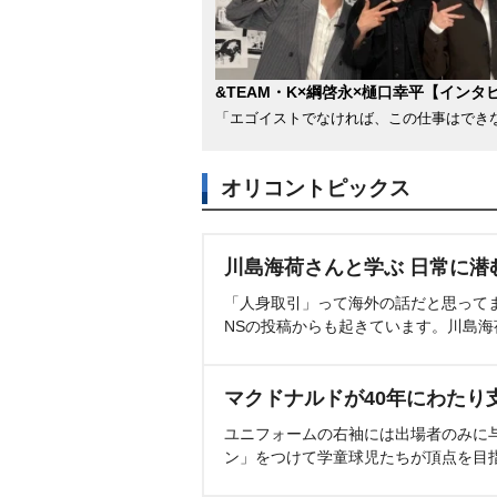
&TEAM・K×綱啓永×樋口幸平【インタ
「エゴイストでなければ、この仕事はでき
オリコントピックス
川島海荷さんと学ぶ 日常に潜
「人身取引」って海外の話だと思って
NSの投稿からも起きています。川島
マクドナルドが40年にわたり
ユニフォームの右袖には出場者のみに
ン」をつけて学童球児たちが頂点を目