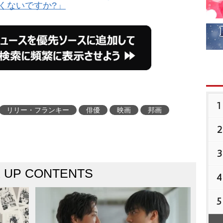
くないですか?」
1
リリー・フランキー
俳優
映画
邦画
2
3
K UP CONTENTS
4
5