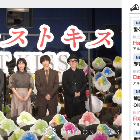
N
警
株式
日給
アル
N
導
株式
日給
アル
N
通
O
株式
日給
アル
N
導