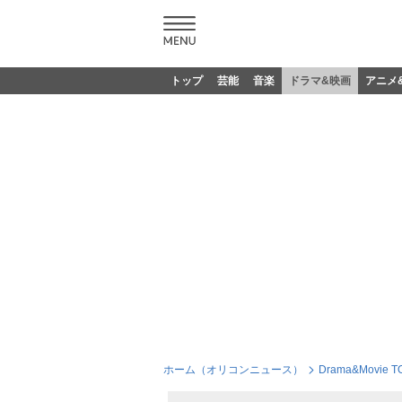
トップ
芸能
音楽
ドラマ&映画
アニメ
ホーム（オリコンニュース）
Drama&Movie T