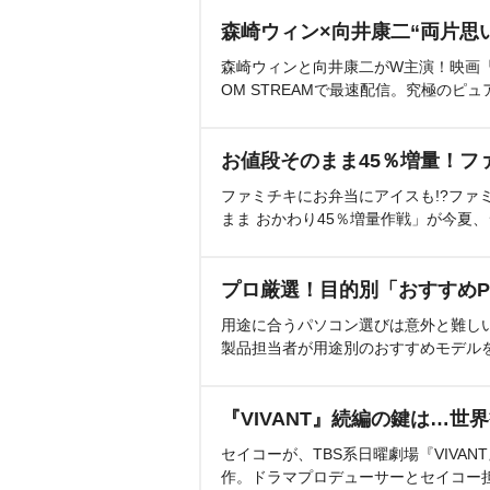
森崎ウィン×向井康二“両片思
森崎ウィンと向井康二がW主演！映画『（L
OM STREAMで最速配信。究極のピュ
お値段そのまま45％増量！フ
ファミチキにお弁当にアイスも!?ファ
まま おかわり45％増量作戦」が今夏
プロ厳選！目的別「おすすめP
用途に合うパソコン選びは意外と難し
製品担当者が用途別のおすすめモデル
『VIVANT』続編の鍵は…世
セイコーが、TBS系日曜劇場『VIVA
作。ドラマプロデューサーとセイコー