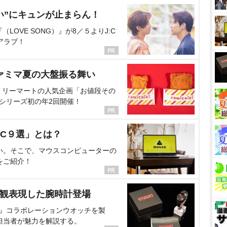
い”にキュンが止まらん！
OVE SONG）』が8／５よりJ:C
アラブ！
ァミマ夏の大盤振る舞い
ミリーマートの人気企画「お値段その
、シリーズ初の年2回開催！
C９選」とは？
い。そこで、マウスコンピューターの
をご紹介！
界観表現した腕時計登場
NT』コラボレーションウオッチを製
担当者が魅力を解説する。