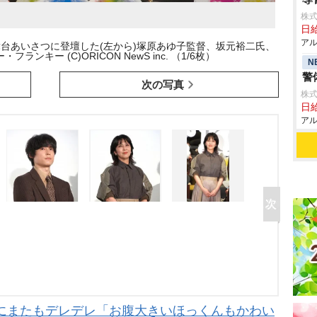
株式
日給
アル
初日舞台あいさつに登壇した(左から)塚原あゆ子監督、坂元裕二氏、
ンキー (C)ORICON NewS inc. （1/6枚）
N
警
次の写真
株式
日給
アル
にまたもデレデレ「お腹大きいほっくんもかわい