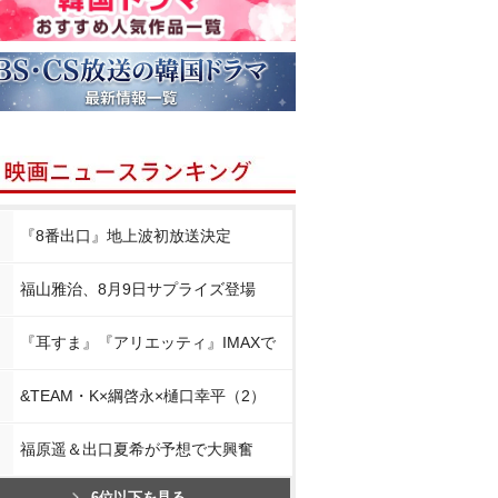
『8番出口』地上波初放送決定
福山雅治、8月9日サプライズ登場
『耳すま』『アリエッティ』IMAXで
&TEAM・K×綱啓永×樋口幸平（2）
福原遥＆出口夏希が予想で大興奮
6位以下を見る