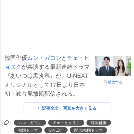
韓国俳優
ムン・ガヨン
と
チェ・ヒ
ョヌク
が共演する最新連続ドラマ
『あいつは黒炎竜』が、U-NEXT
拡大する
オリジナルとして17日より日本
初・独占見放題配信される。
記事全文・写真を大きく見る
ムン・ガヨン
チェ・ヒョヌク
韓国俳優
韓国ドラマ
U-NEXT
配信:韓国ドラマ