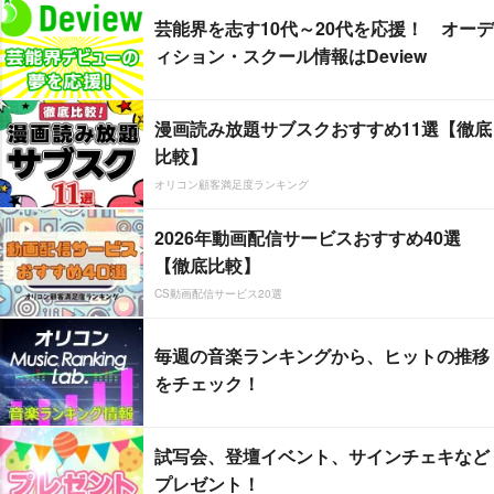
芸能界を志す10代～20代を応援！ オーデ
ィション・スクール情報はDeview
漫画読み放題サブスクおすすめ11選【徹底
比較】
オリコン顧客満足度ランキング
2026年動画配信サービスおすすめ40選
【徹底比較】
CS動画配信サービス20選
毎週の音楽ランキングから、ヒットの推移
をチェック！
試写会、登壇イベント、サインチェキなど
プレゼント！