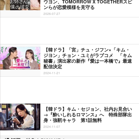
ウヨン、TOMORROW X TOGETHERスビ
ンらが恋愛模様を見守る
2026-07-27
【韓ドラ】「宮」チュ・ジフン×「キム・
ジヨン」チョン・ユミがラブコメ 「キム
秘書」演出家の新作『愛は一本橋で』最速
配信決定
2024-11-21
【韓ドラ】キム・セジョン、社内お見合い
→『酔いしれるロマンス』へ 特殊部隊出
身・強靭キャラ 第1話無料
2024-11-07