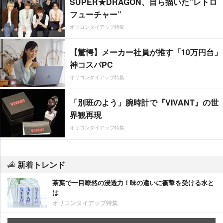
SUPER★DRAGON、自ら描いた”レトロ
フューチャー”
オリコンタイアップ特集
【驚愕】メーカー社員が推す「10万円台」
神コスパPC
オリコンタイアップ特集
「別班のよう」腕時計で『VIVANT』の世
界観再現
オリコンタイアップ特集
新着トレンド
茶葉で一目瞭然の浸透力！味の違いに衝撃を受ける水と
は
オリコンタイアップ特集