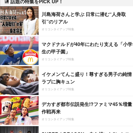
話題の特集をPICK UP！
川島海荷さんと学ぶ 日常に潜む“人身取
引”のリアル
オリコンタイアップ特集
マクドナルドが40年にわたり支える「小学
生の甲子園」
オリコンタイアップ特集
イケメンてんこ盛り！尊すぎる男子の純情
ラブに胸キュン
オリコンタイアップ特集
デカすぎ都市伝説発生!?ファミマ45％増量
作戦再来
オリコンタイアップ特集