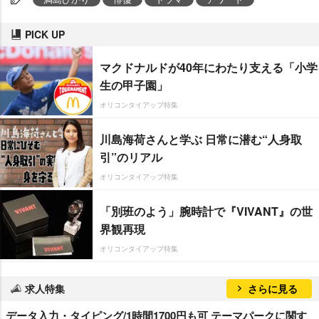
PICK UP
マクドナルドが40年にわたり支える「小学
生の甲子園」
オリコンタイアップ特集
川島海荷さんと学ぶ 日常に潜む“人身取
引”のリアル
オリコンタイアップ特集
「別班のよう」腕時計で『VIVANT』の世
界観再現
オリコンタイアップ特集
求人特集
さらに見る
データ入力・タイピング/1時間1700円も可 テーマパークに関す