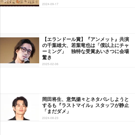
2024-09-17
【エランドール賞】『アンメット』共演
の千葉雄大、若葉竜也は「僕以上にチャ
ーミング」 独特な受賞あいさつに会場
驚き
2025-02-06
岡田将生、意気揚々とネタバレしようと
するも『ラストマイル』スタッフが静止
「まだダメ」
2024-08-23