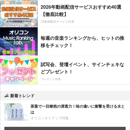
2026年動画配信サービスおすすめ40選
【徹底比較】
CS動画配信サービス20選
毎週の音楽ランキングから、ヒットの推
移をチェック！
試写会、登壇イベント、サインチェキな
どプレゼント！
プレゼント特集
新着トレンド
茶葉で一目瞭然の浸透力！味の違いに衝撃を受ける水と
は
オリコンタイアップ特集