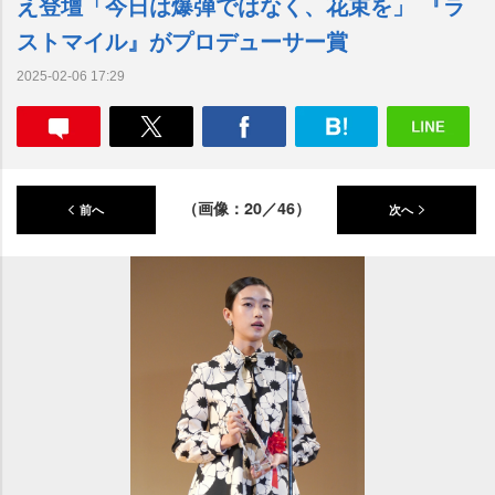
え登壇「今日は爆弾ではなく、花束を」 『ラ
ストマイル』がプロデューサー賞
2025-02-06 17:29
（画像：20／46）
前へ
次へ