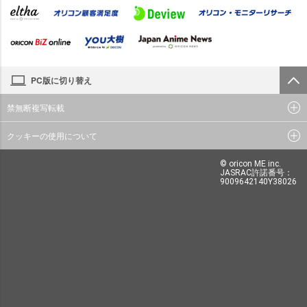
PC版に切り替え
禁無断複写転載
クッキーの使用について
© oricon ME inc.
JASRAC許諾番号：
9009642140Y38026