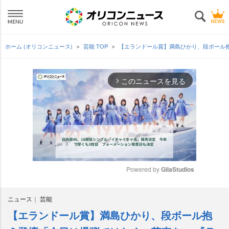
ホーム (オリコンニュース)
芸能 TOP
【エランドール賞】満島ひかり、段ボール
このニュースを見る
arrow_forward_ios
Powered by 
GliaStudios
M
ニュース
芸能
u
t
【エランドール賞】満島ひかり、段ボール抱
e