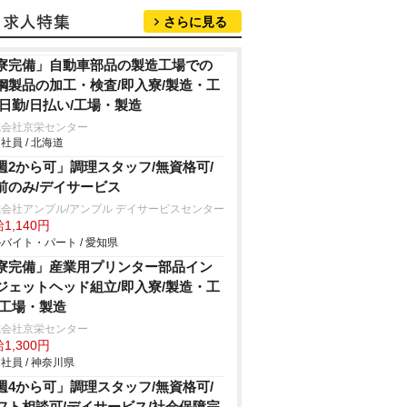
さらに見る
寮完備」自動車部品の製造工場での
鋼製品の加工・検査/即入寮/製造・工
/日勤/日払い/工場・製造
式会社京栄センター
社員 / 北海道
週2から可」調理スタッフ/無資格可/
前のみ/デイサービス
会社アンプル/アンプル デイサービスセンター
1,140円
バイト・パート / 愛知県
寮完備」産業用プリンター部品イン
ジェットヘッド組立/即入寮/製造・工
/工場・製造
式会社京栄センター
1,300円
社員 / 神奈川県
週4から可」調理スタッフ/無資格可/
フト相談可/デイサービス/社会保障完