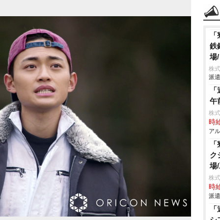
「
鉄
場
株
派遣
「
午
株式
時給
アル
「
ク
場
株
時給
派遣
「
シ