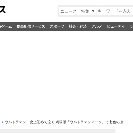
ニュース・特集
&ゲーム
動画配信サービス
スポーツ
社会・経済
グルメ
ビューティ
ラ
ウルトラマン、史上初めて泣く 劇場版『ウルトラマンアーク』で七色の涙