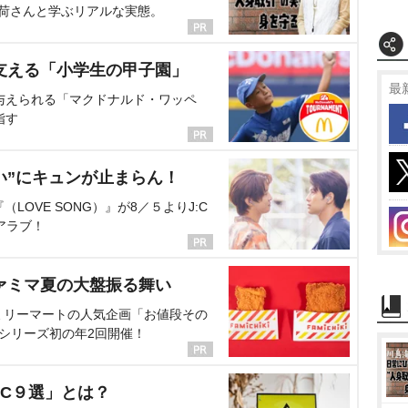
海荷さんと学ぶリアルな実態。
支える「小学生の甲子園」
最
与えられる「マクドナルド・ワッペ
指す
い”にキュンが止まらん！
OVE SONG）』が8／５よりJ:C
アラブ！
ァミマ夏の大盤振る舞い
ミリーマートの人気企画「お値段その
、シリーズ初の年2回開催！
C９選」とは？