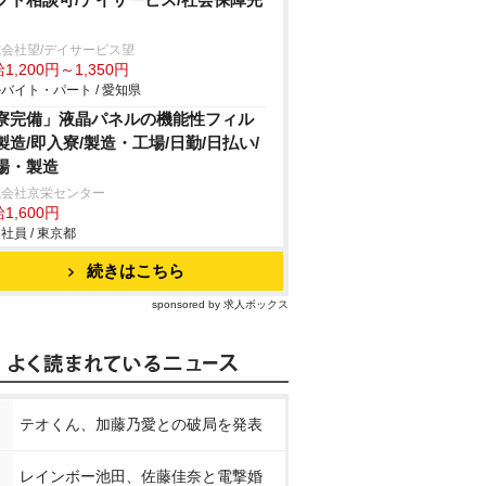
会社望/デイサービス望
1,200円～1,350円
バイト・パート / 愛知県
寮完備」液晶パネルの機能性フィル
製造/即入寮/製造・工場/日勤/日払い/
場・製造
式会社京栄センター
1,600円
社員 / 東京都
続きはこちら
sponsored by 求人ボックス
テオくん、加藤乃愛との破局を発表
レインボー池田、佐藤佳奈と電撃婚