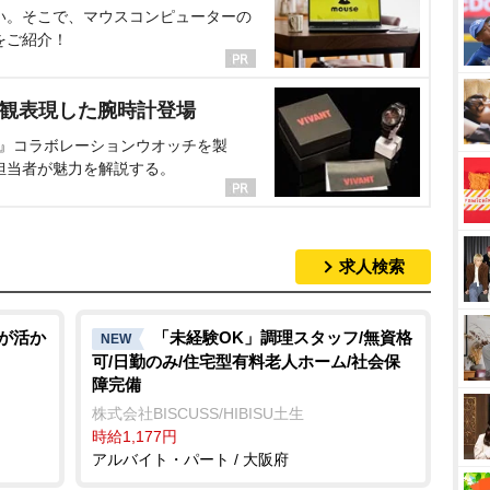
い。そこで、マウスコンピューターの
をご紹介！
界観表現した腕時計登場
NT』コラボレーションウオッチを製
担当者が魅力を解説する。
求人検索
語が活か
「未経験OK」調理スタッフ/無資格
NEW
可/日勤のみ/住宅型有料老人ホーム/社会保
障完備
株式会社BISCUSS/HIBISU土生
時給1,177円
アルバイト・パート / 大阪府