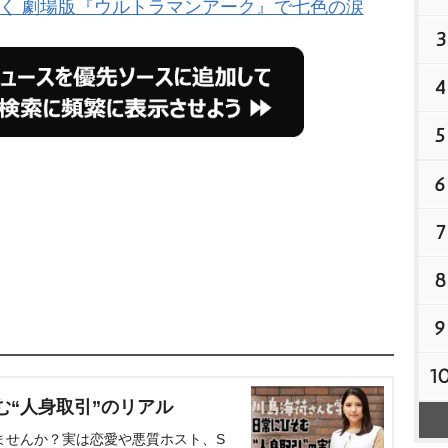
く 劇場版『ウルトラマンアーク』で七色の涙
3
4
5
6
7
8
9
1
む“人身取引”のリアル
ませんか？実は恋愛や悪質ホスト、S