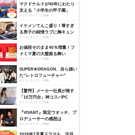
マクドナルドが40年にわたり
支える「小学生の甲子園」
オリコンタイアップ特集
イケメンてんこ盛り！尊すぎ
る男子の純情ラブに胸キュン
オリコンタイアップ特集
お値段そのまま45％増量！フ
ァミマ夏の大盤振る舞い
オリコンタイアップ特集
SUPER★DRAGON、自ら描い
た”レトロフューチャー”
オリコンタイアップ特集
【驚愕】メーカー社員が推す
「10万円台」神コスパPC
オリコンタイアップ特集
『VIVANT』限定ウオッチ、プ
ロデューサーの感想は
オリコンタイアップ特集
2026年7月夏ドラマも、注目