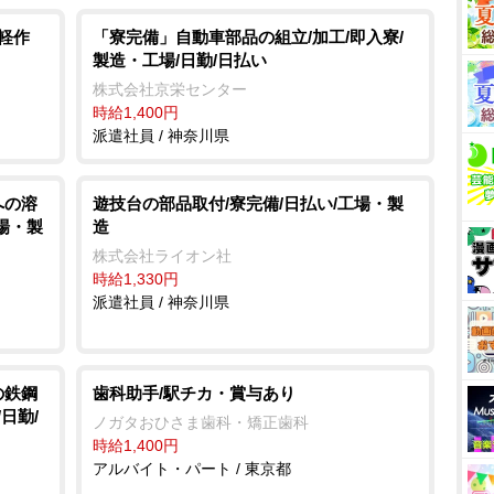
軽作
「寮完備」自動車部品の組立/加工/即入寮/
製造・工場/日勤/日払い
株式会社京栄センター
時給1,400円
派遣社員 / 神奈川県
への溶
遊技台の部品取付/寮完備/日払い/工場・製
工場・製
造
株式会社ライオン社
時給1,330円
派遣社員 / 神奈川県
の鉄鋼
歯科助手/駅チカ・賞与あり
日勤/
ノガタおひさま歯科・矯正歯科
時給1,400円
アルバイト・パート / 東京都