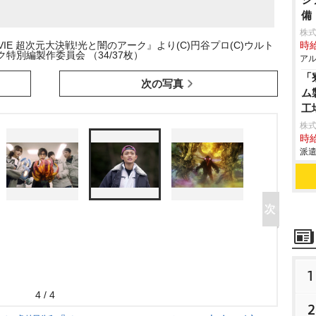
備
株式
IE 超次元大決戦!光と闇のアーク』より(C)円谷プロ(C)ウルト
時給
特別編製作委員会 （34/37枚）
アル
「
次の写真
ム
工
株
時給
派遣
1
4 / 4
2