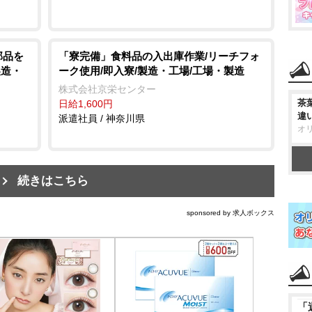
部品を
「寮完備」食料品の入出庫作業/リーチフォ
製造・
ーク使用/即入寮/製造・工場/工場・製造
株式会社京栄センター
茶
日給1,600円
違
派遣社員 / 神奈川県
オ
続きはこちら
sponsored by 求人ボックス
「