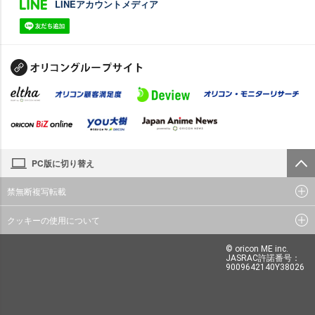
LINEアカウントメディア
PC版に切り替え
禁無断複写転載
クッキーの使用について
© oricon ME inc.
JASRAC許諾番号：
9009642140Y38026