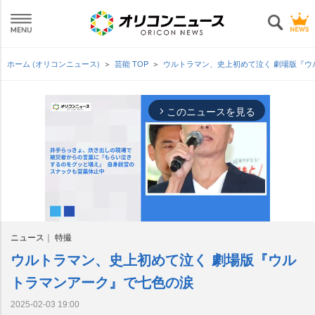
ホーム (オリコンニュース)
芸能 TOP
ウルトラマン、史上初めて泣く 劇場版『
このニュースを見る
arrow_forward_ios
ニュース
特撮
ウルトラマン、史上初めて泣く 劇場版『ウル
M
u
トラマンアーク』で七色の涙
t
e
2025-02-03 19:00