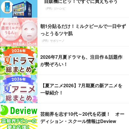
自販機にピッ！ですぐに買えちゃう
（PR）ジハンピ
朝1分貼るだけ！ミルクピールで一日中ず
っとうるツヤ肌
（PR）サボリーノ
2026年7月夏ドラマも、注目作＆話題作
が勢ぞろい！
【夏アニメ2026】7月期夏の新アニメを
一挙紹介！
芸能界を志す10代～20代を応援！ オー
ディション・スクール情報はDeview