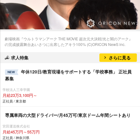
劇場映画『ウルトラマンアーク THE MOVIE 超次元大決戦!光と闇のアーク』
の完成披露舞台あいさつに出席したアキラ100% (C)ORICON NewS inc.
求人特集
さらに見る
年休120日/教育現場をサポートする「学校事務」 正社員
NEW
募集
学校法人三幸学園
月給23万3,100円～
正社員 / 東京都
専属車両の大型ドライバー/月45万可/東京ドーム年間シートあり
宮田運送株式会社
月給45万円～55万円
正社員 / 神奈川県