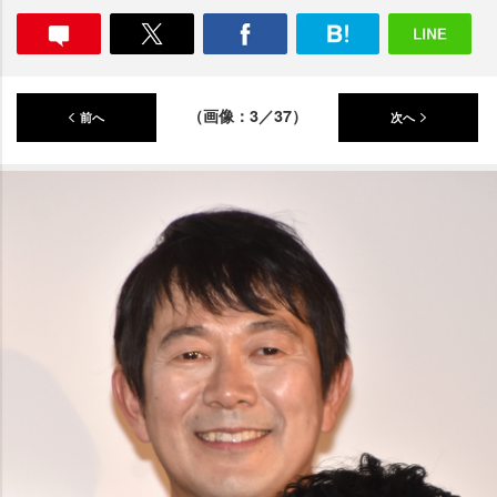
（画像：3／37）
前へ
次へ