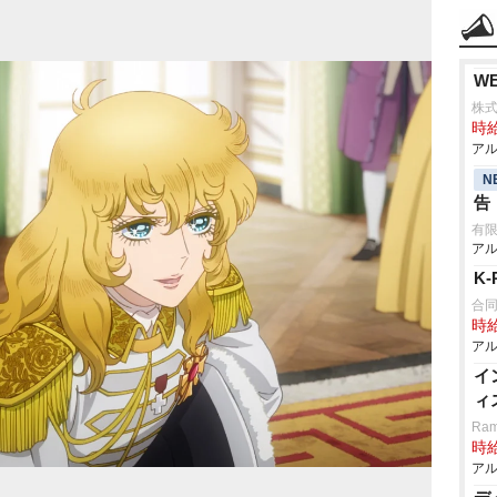
W
株式
時給
アル
N
告
有限
アル
K
合同
時給
アル
イ
ィ
Ram
時給
アル