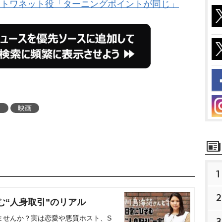
ントワネット役「ターニングポイントが同じ」
メ
映画
1
2
む“人身取引”のリアル
ませんか？実は恋愛や悪質ホスト、S
3