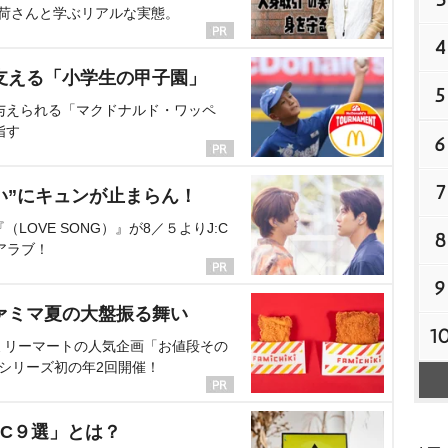
海荷さんと学ぶリアルな実態。
4
支える「小学生の甲子園」
5
与えられる「マクドナルド・ワッペ
指す
6
7
い”にキュンが止まらん！
OVE SONG）』が8／５よりJ:C
8
アラブ！
9
ァミマ夏の大盤振る舞い
1
ミリーマートの人気企画「お値段その
、シリーズ初の年2回開催！
C９選」とは？