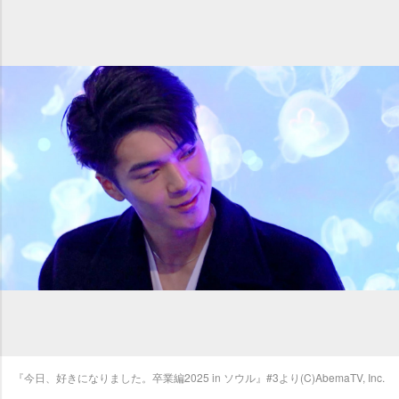
『今日、好きになりました。卒業編2025 in ソウル』#3より(C)AbemaTV, Inc.