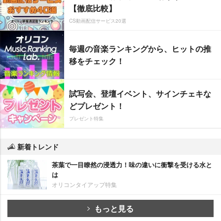
【徹底比較】
CS動画配信サービス20選
毎週の音楽ランキングから、ヒットの推
移をチェック！
試写会、登壇イベント、サインチェキな
どプレゼント！
プレゼント特集
新着トレンド
茶葉で一目瞭然の浸透力！味の違いに衝撃を受ける水と
は
オリコンタイアップ特集
もっと見る