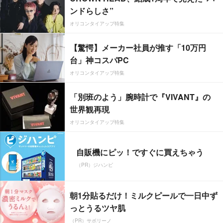
ンドらしさ”
オリコンタイアップ特集
【驚愕】メーカー社員が推す「10万円
台」神コスパPC
オリコンタイアップ特集
「別班のよう」腕時計で『VIVANT』の
世界観再現
オリコンタイアップ特集
自販機にピッ！ですぐに買えちゃう
（PR）ジハンピ
朝1分貼るだけ！ミルクピールで一日中ず
っとうるツヤ肌
（PR）サボリーノ