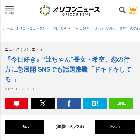
ホーム (オリコンニュース)
芸能 TOP
『今日好き』“辻ちゃん”長女・希空、恋の行
ニュース
バラエティ
『今日好き』“辻ちゃん”長女・希空、恋の行
方に急展開 SNSでも話題沸騰「ドキドキして
る!」
2025-01-28 07:10
（画像：6／34）
前へ
次へ