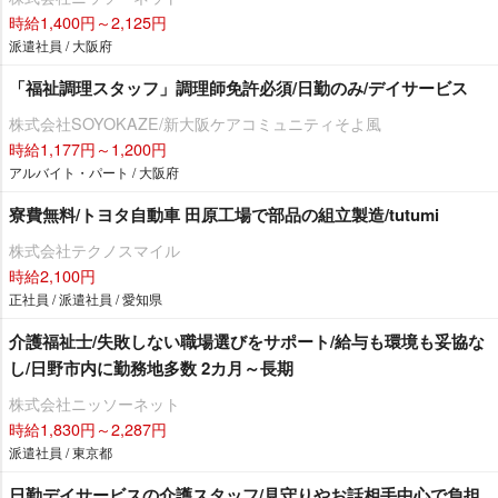
時給1,400円～2,125円
派遣社員 / 大阪府
「福祉調理スタッフ」調理師免許必須/日勤のみ/デイサービス
株式会社SOYOKAZE/新大阪ケアコミュニティそよ風
時給1,177円～1,200円
アルバイト・パート / 大阪府
寮費無料/トヨタ自動車 田原工場で部品の組立製造/tutumi
株式会社テクノスマイル
時給2,100円
正社員 / 派遣社員 / 愛知県
介護福祉士/失敗しない職場選びをサポート/給与も環境も妥協な
し/日野市内に勤務地多数 2カ月～長期
株式会社ニッソーネット
時給1,830円～2,287円
派遣社員 / 東京都
日勤デイサービスの介護スタッフ/見守りやお話相手中心で負担