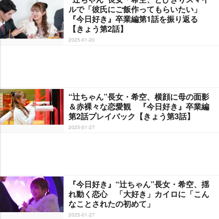
ルで「彼氏にご飯作ってもらいたい」
『今日好き』卒業編第1話を振り返る
【きょう第2話】
2025-01-20
“辻ちゃん”長女・希空、横顔に母の面影
＆赤裸々な恋愛観 『今日好き』卒業編
第2話プレイバック【きょう第3話】
2025-01-27
『今日好き』“辻ちゃん”長女・希空、揺
れ動く恋心 「大好き」カイロに「こん
なことされたの初めて」
2025-01-27