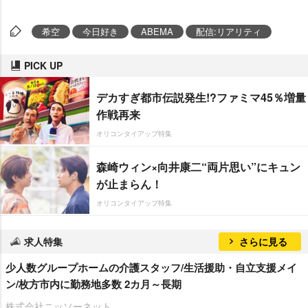
希空
今日好き
ABEMA
配信:リアリティ
PICK UP
デカすぎ都市伝説発生!?ファミマ45％増量
作戦再来
オリコンタイアップ特集
森崎ウィン×向井康二“両片思い”にキュン
が止まらん！
オリコンタイアップ特集
求人特集
さらに見る
少人数グループホームの介護スタッフ/生活援助・自立支援メイ
ン/枚方市内に勤務地多数 2カ月～長期
株式会社ニッソーネット