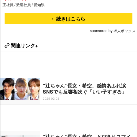
正社員 / 派遣社員 / 愛知県
続きはこちら
sponsored by 求人ボックス
関連リンク+
“辻ちゃん”長女・希空、感情あふれ涙
SNSでも反響相次ぐ「いい子すぎる」
2025-02-03
“辻ちゃん”長女・希空、とびきりスマイ