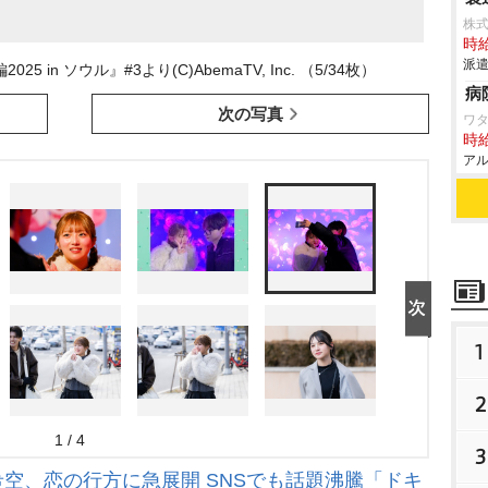
株
時給
派遣
in ソウル』#3より(C)AbemaTV, Inc. （5/34枚）
病
次の写真
ワタ
時給
アル
1
2
1 / 4
3
希空、恋の行方に急展開 SNSでも話題沸騰「ドキ