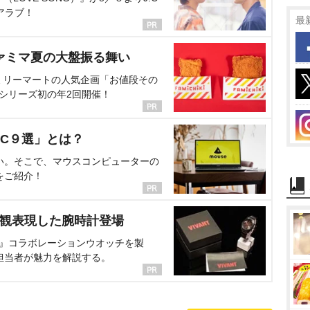
アラブ！
最
ァミマ夏の大盤振る舞い
ミリーマートの人気企画「お値段その
、シリーズ初の年2回開催！
C９選」とは？
い。そこで、マウスコンピューターの
をご紹介！
界観表現した腕時計登場
NT』コラボレーションウオッチを製
担当者が魅力を解説する。