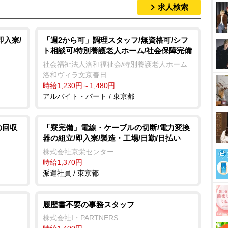
求人検索
即入寮/
「週2から可」調理スタッフ/無資格可/シフ
ト相談可/特別養護老人ホーム/社会保障完備
社会福祉法人洛和福祉会/特別養護老人ホーム
洛和ヴィラ文京春日
時給1,230円～1,480円
アルバイト・パート / 東京都
の回収
「寮完備」電線・ケーブルの切断/電力変換
器の組立/即入寮/製造・工場/日勤/日払い
株式会社京栄センター
時給1,370円
派遣社員 / 東京都
履歴書不要の事務スタッフ
株式会社I・PARTNERS