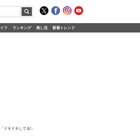
イフ
ランキング
推し活
新着トレンド
騰「ドキドキしてる!」