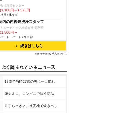
式会社京栄センター
1,100円～1,375円
社員 / 北海道
院内の内視鏡洗浄スタッフ
キューセイモア株式会社 業務部
1,500円～
バイト・パート / 東京都
続きはこちら
sponsored by 求人ボックス
15歳で当時27歳の夫に一目惚れ
研ナオコ、コンビニで買う商品
井手らっきょ、被災地で炊き出し