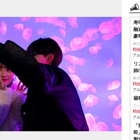
寿
融
豪
株
時給
アル
リ
師
株
時給
アル
歯
ク
時給
アル
「
即
製