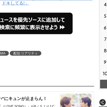
ドキしてる!」
4
5
6
7
8
EMA
配信:リアリティ
9
1
い”にキュンが止まらん！
OVE SONG）』が8／５よりJ:C