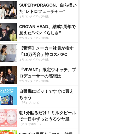
SUPER★DRAGON、自ら描い
た”レトロフューチャー”
オリコンタイアップ特集
CROWN HEAD、結成1周年で
見えた”バンドらしさ”
オリコンタイアップ特集
【驚愕】メーカー社員が推す
「10万円台」神コスパPC
オリコンタイアップ特集
『VIVANT』限定ウオッチ、プ
ロデューサーの感想は
オリコンタイアップ特集
自販機にピッ！ですぐに買え
ちゃう
（PR）ジハンピ
朝1分貼るだけ！ミルクピール
で一日中ずっとうるツヤ肌
（PR）サボリーノ