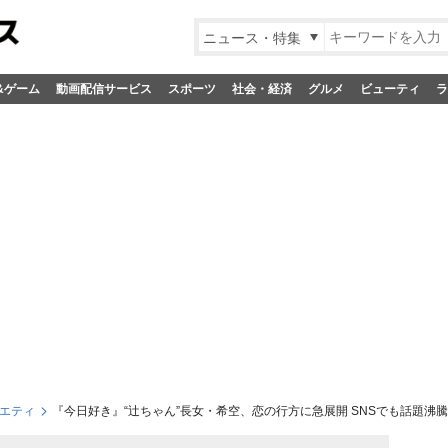
ニュース・特集
&ゲーム
動画配信サービス
スポーツ
社会・経済
グルメ
ビューティ
ラ
エティ
『今日好き』“辻ちゃん”長女・希空、恋の行方に急展開 SNSでも話題沸