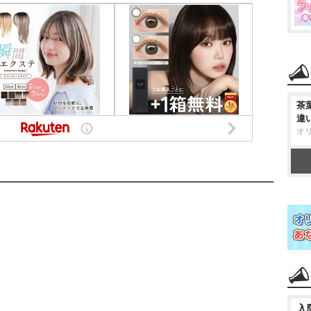
茶
違
オ
入