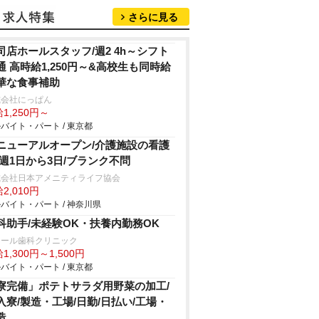
さらに見る
司店ホールスタッフ/週2 4h～シフト
通 高時給1,250円～&高校生も同時給
華な食事補助
式会社にっぱん
1,250円～
バイト・パート / 東京都
ニューアルオープン/介護施設の看護
/週1日から3日/ブランク不問
式会社日本アメニティライフ協会
2,010円
バイト・パート / 神奈川県
科助手/未経験OK・扶養内勤務OK
レール歯科クリニック
1,300円～1,500円
バイト・パート / 東京都
寮完備」ポテトサラダ用野菜の加工/
入寮/製造・工場/日勤/日払い/工場・
造