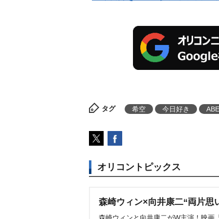
タグ
希空
今日好き
AB
オリコントピックス
森崎ウィン×向井康二“両片思
森崎ウィンと向井康二がW主演！映画『（L