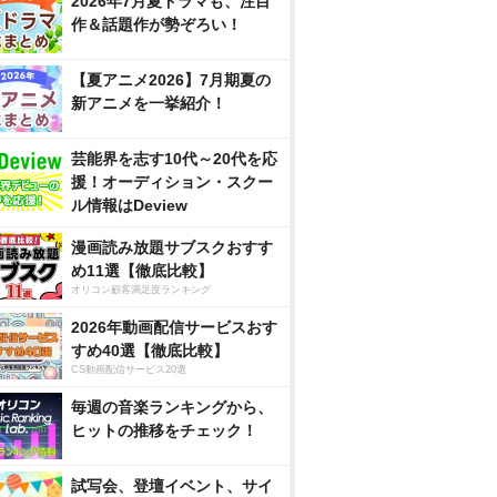
2026年7月夏ドラマも、注目
作＆話題作が勢ぞろい！
【夏アニメ2026】7月期夏の
新アニメを一挙紹介！
芸能界を志す10代～20代を応
援！オーディション・スクー
ル情報はDeview
漫画読み放題サブスクおすす
め11選【徹底比較】
オリコン顧客満足度ランキング
2026年動画配信サービスおす
すめ40選【徹底比較】
CS動画配信サービス20選
毎週の音楽ランキングから、
ヒットの推移をチェック！
試写会、登壇イベント、サイ