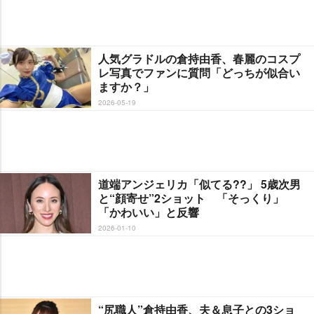
人気グラドルの倉持由香、春麗のコスプ
レ写真でファンに質問「どっちが似合い
ますか？」
2026-05-19
道端アンジェリカ「似てる??」 5歳次男
と“顔寄せ”2ショット 「そっくり」
「かわいい」と反響
2026-01-10
“尻職人”倉持由香、夫＆息子との3ショ