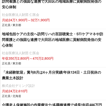
訪問看護との強固な連携で大田区の地域医療に貢献病院発信の
安心体制
社会医療法人財団 仁医会
月給24万1,900円～32万1,900円
正社員 / 東京都
地域包括ケアの主役へ訪問リハの言語聴覚士・ST/ケアマネや訪
問看護との強固な連携で大田区の地域医療に貢献病院発信の安
心体制
社会医療法人財団 仁医会
年収350万2,800円～470万2,800円
正社員 / 東京都
「未経験歓迎」賞与8月は4ヶ月分実績/年休124日・土日祝休の
農業土木設計
株式会社デミング設計
月給24万2,610円
正社員 / 北海道
介護老人保健施設の作業療法士/多職種連携で成長!年収486万円