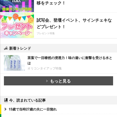
移をチェック！
試写会、登壇イベント、サインチェキな
どプレゼント！
プレゼント特集
新着トレンド
茶葉で一目瞭然の浸透力！味の違いに衝撃を受ける水と
は
オリコンタイアップ特集
もっと見る
今、読まれている記事
15歳で当時27歳の夫に一目惚れ