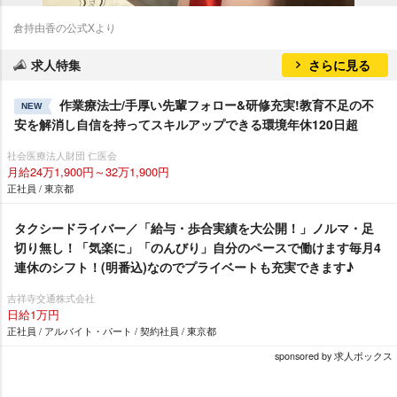
倉持由香の公式Xより
求人特集
さらに見る
作業療法士/手厚い先輩フォロー&研修充実!教育不足の不
NEW
安を解消し自信を持ってスキルアップできる環境年休120日超
社会医療法人財団 仁医会
月給24万1,900円～32万1,900円
正社員 / 東京都
タクシードライバー／「給与・歩合実績を大公開！」ノルマ・足
切り無し！「気楽に」「のんびり」自分のペースで働けます毎月4
連休のシフト！(明番込)なのでプライベートも充実できます♪
吉祥寺交通株式会社
日給1万円
正社員 / アルバイト・パート / 契約社員 / 東京都
sponsored by 求人ボックス