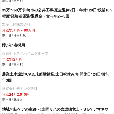
正社員 / 東京都
35万〜60万/川崎市の公共工事/完全週休2日・年休120日/残業10h
程度/経験者優遇/退職金・賞与年2～3回
加藤土建株式会社
月給35万円～60万円
正社員 / 神奈川県
障がい者採用
東京セキスイハイムグループ
年収312万円
正社員 / 東京都
農業土木設計/CAD/未経験歓迎/土日祝休み/年間休日124日/賞与
年3回
株式会社デミング設計
月給24万2,610円
正社員 / 北海道
地域包括ケアの主役へ!訪問リハの言語聴覚士・ST/ケアマネ