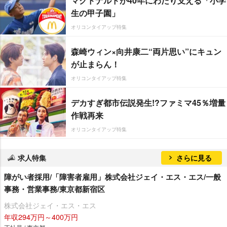
マクドナルドが40年にわたり支える「小学
生の甲子園」
オリコンタイアップ特集
森崎ウィン×向井康二“両片思い”にキュン
が止まらん！
オリコンタイアップ特集
デカすぎ都市伝説発生!?ファミマ45％増量
作戦再来
オリコンタイアップ特集
求人特集
さらに見る
障がい者採用/「障害者雇用」株式会社ジェイ・エス・エス/一般
事務・営業事務/東京都新宿区
株式会社ジェイ・エス・エス
年収294万円～400万円