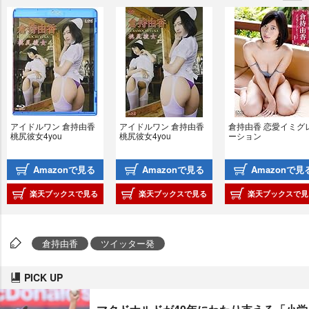
アイドルワン 倉持由香 
アイドルワン 倉持由香 
倉持由香 恋愛イミグ
桃尻彼女4you
桃尻彼女4you
ーション
Amazonで見る
Amazonで見る
Amazonで見
楽天ブックスで見る
楽天ブックスで見る
楽天ブックスで見
倉持由香
ツイッター発
PICK UP