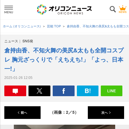
ホーム (オリコンニュース)
芸能 TOP
倉持由香、不知火舞の美尻&太もも全開コス
ニュース
SNS発
倉持由香、不知火舞の美尻&太もも全開コスプ
レ 胸元ざっくりで「えちえち!」「よっ、日本
一!」
2025-01-26 12:05
（画像：2／5）
前へ
次へ