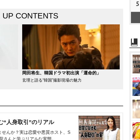
5
K UP CONTENTS
岡田将生、韓国ドラマ初出演「運命的」
玄理と語る“韓国”撮影現場の魅力
む“人身取引”のリアル
ませんか？実は恋愛や悪質ホスト、S
海荷さんと学ぶリアルな実態。