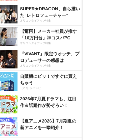
SUPER★DRAGON、自ら描い
た”レトロフューチャー”
オリコンタイアップ特集
【驚愕】メーカー社員が推す
「10万円台」神コスパPC
オリコンタイアップ特集
『VIVANT』限定ウオッチ、プ
ロデューサーの感想は
オリコンタイアップ特集
自販機にピッ！ですぐに買え
ちゃう
（PR）ジハンピ
2026年7月夏ドラマも、注目
作＆話題作が勢ぞろい！
【夏アニメ2026】7月期夏の
新アニメを一挙紹介！