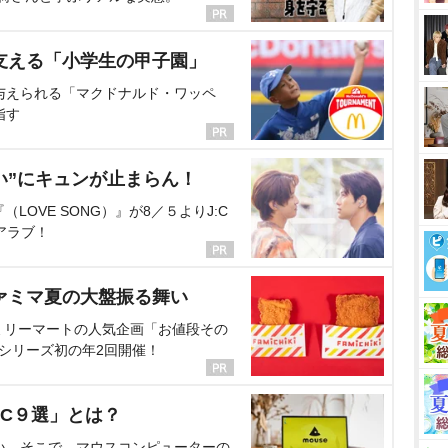
支える「小学生の甲子園」
与えられる「マクドナルド・ワッペ
指す
い”にキュンが止まらん！
OVE SONG）』が8／５よりJ:C
アラブ！
ァミマ夏の大盤振る舞い
ミリーマートの人気企画「お値段その
、シリーズ初の年2回開催！
C９選」とは？
い。そこで、マウスコンピューターの