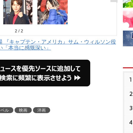
2 / 2
場 『キャプテン・アメリカ』サム・ウィルソン役
い「本当に感慨深い」
1
2
3
ーベル
映画
洋画
4