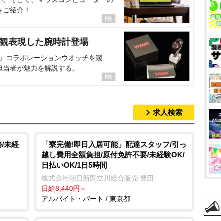
をご紹介！
界観表現した腕時計登場
NT』コラボレーションウオッチを製
担当者が魅力を解説する。
求人検索
/未経
「寮完備!即日入居可能」配達スタッフ/引っ
越し費用全額負担/原付免許不要/未経験OK/
日払いOK/1日5時間
株式会社朝日新聞立川総合販売 豊田
日給8,440円～
アルバイト・パート / 東京都