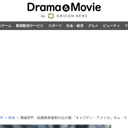
&ゲーム
動画配信サービス
スポーツ
社会・経済
グルメ
ビューティ
ラ
OP
映画
溝端淳平、結婚発表後初の公の場 『キャプテン・アメリカ』サム・