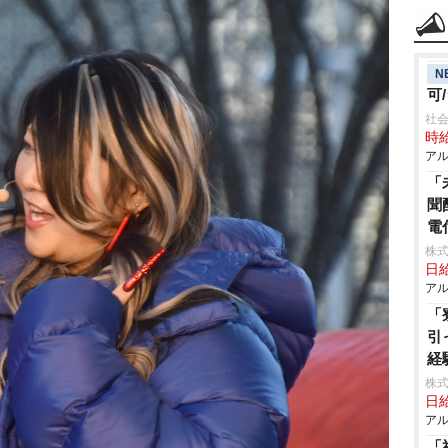
N
可
社
時給
アル
「
聞
電
株式
日給
アル
「
引
経
株式
日給
アル
「