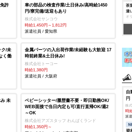
免許
車の部品の検査作業/土日休み/高時給1450
茶
円/寮完備/送迎もあり
違
オ
株式会社サンコウ
時給1,450円～1,812円
派遣社員 / 愛知県
ク/未
金属パーツの入出荷作業/未経験も大歓迎 17
なく働
時前終業&土日休み!
株式会社トーコー
時給1,380円
派遣社員 / 大阪府
自
円
み 未
ベビーシッター/履歴書不要・即日勤務OK/
株
WEB面接で当日内定も可/直行直帰OK/週2
時給
～OK
派遣
株式会社アズスタッフ わんぱくランド
N
時給1,350円～
資