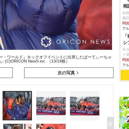
相
有限
施
時給
アル
「
シ
AL
ト
ュー・ワールド』キックオフイベントに出席したぱーてぃーちゃ
時給
)ORICON NewS inc. （13/19枚）
アル
次の写真