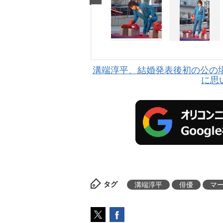
溝端淳平、結婚発表後初の公の
に思
タグ
溝端淳平
俳優
マ