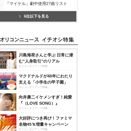
『マイケル』劇中使用27曲リスト
6位以下を見る
川島海荷さんと学ぶ 日常に潜
む“人身取引”のリアル
オリコンタイアップ特集
マクドナルドが40年にわたり
支える「小学生の甲子園」
オリコンタイアップ特集
向井康二イケメンすぎ！純愛
『（LOVE SONG）』
オリコンタイアップ特集
大好評につき再び！ファミマ
名物45％増量キャンペーン
オリコンタイアップ特集