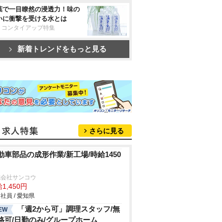
葉で一目瞭然の浸透力！味の
いに衝撃を受ける水とは
リコンタイアップ特集
新着トレンドをもっと見る
さらに見る
動車部品の成形作業/新工場/時給1450
式会社サンコウ
1,450円
社員 / 愛知県
「週2から可」調理スタッフ/無
EW
格可/日勤のみ/グループホーム