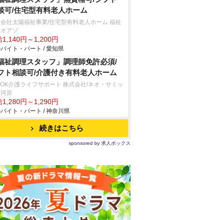
談可/住宅型有料老人ホーム
会社太陽福祉事業/住宅型有料老人ホーム 福祉
設オアゾ
1,140円～1,200円
バイト・パート / 愛知県
福祉調理スタッフ」調理師免許必須/
フト相談可/介護付き有料老人ホーム
SOK介護ライフサポート 株式会社/ネオ・サミッ
湯河原
1,280円～1,290円
バイト・パート / 神奈川県
続きはこちら
sponsored by 求人ボックス