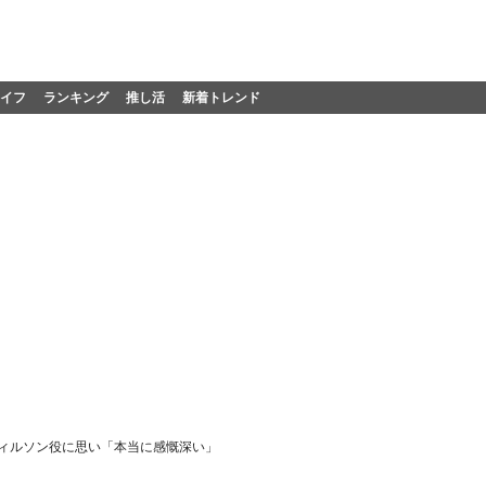
イフ
ランキング
推し活
新着トレンド
ウィルソン役に思い「本当に感慨深い」