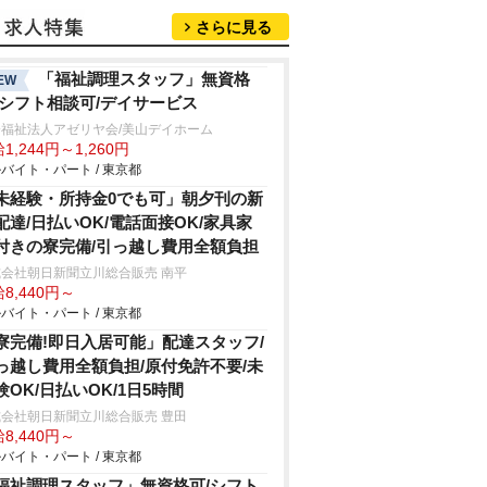
さらに見る
「福祉調理スタッフ」無資格
EW
/シフト相談可/デイサービス
会福祉法人アゼリヤ会/美山デイホーム
1,244円～1,260円
バイト・パート / 東京都
未経験・所持金0でも可」朝夕刊の新
配達/日払いOK/電話面接OK/家具家
付きの寮完備/引っ越し費用全額負担
会社朝日新聞立川総合販売 南平
8,440円～
バイト・パート / 東京都
寮完備!即日入居可能」配達スタッフ/
っ越し費用全額負担/原付免許不要/未
験OK/日払いOK/1日5時間
会社朝日新聞立川総合販売 豊田
8,440円～
バイト・パート / 東京都
福祉調理スタッフ」無資格可/シフト