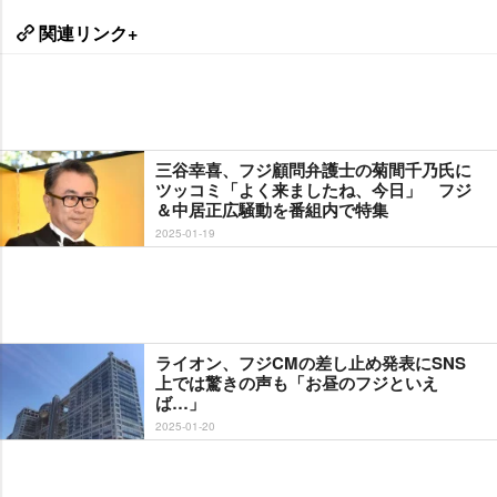
関連リンク+
三谷幸喜、フジ顧問弁護士の菊間千乃氏に
ツッコミ「よく来ましたね、今日」 フジ
＆中居正広騒動を番組内で特集
2025-01-19
ライオン、フジCMの差し止め発表にSNS
上では驚きの声も「お昼のフジといえ
ば…」
2025-01-20