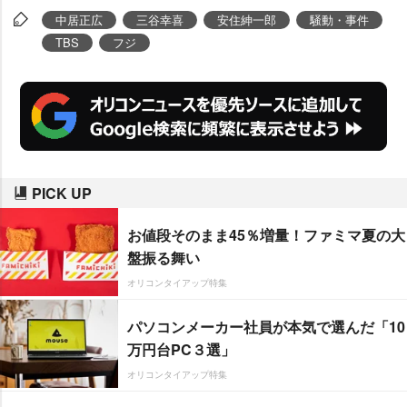
中居正広
三谷幸喜
安住紳一郎
騒動・事件
TBS
フジ
PICK UP
お値段そのまま45％増量！ファミマ夏の大
盤振る舞い
オリコンタイアップ特集
パソコンメーカー社員が本気で選んだ「10
万円台PC３選」
オリコンタイアップ特集