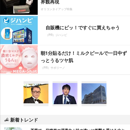
界観再現
オリコンタイアップ特集
自販機にピッ！ですぐに買えちゃう
（PR）ジハンピ
朝1分貼るだけ！ミルクピールで一日中ず
っとうるツヤ肌
（PR）サボリーノ
新着トレンド