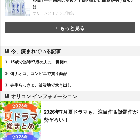
茶葉で一目瞭然の浸透力！味の違いに衝撃を受ける水と
は
オリコンタイアップ特集
もっと見る
今、読まれている記事
15歳で当時27歳の夫に一目惚れ
研ナオコ、コンビニで買う商品
井手らっきょ、被災地で炊き出し
オリコン インフォメーション
2026年7月夏ドラマも、注目作＆話題作が
勢ぞろい！