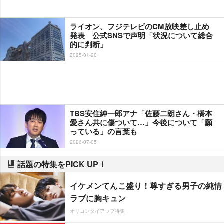
ライオン、フジテレビのCM放映差し止め
発表 公式SNSで声明「状況について総合
的に判断」
2025-01-20
TBS安住紳一郎アナ「佐藤二朗さん・橋本
愛さん共に傷ついて…」今後について「願
っている」の言葉も
2026-07-05
話題の特集をPICK UP！
イケメンてんこ盛り！尊すぎる男子の純情
ラブに胸キュン
オリコンタイアップ特集