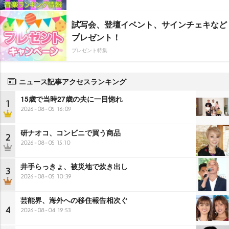
試写会、登壇イベント、サインチェキなど
プレゼント！
プレゼント特集
ニュース記事アクセスランキング
15歳で当時27歳の夫に一目惚れ
1
2026-08-05 16:09
研ナオコ、コンビニで買う商品
2
2026-08-05 15:10
井手らっきょ、被災地で炊き出し
3
2026-08-05 10:39
芸能界、海外への移住報告相次ぐ
4
2026-08-04 19:53