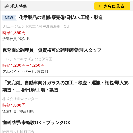
求人特集
さらに見る
化学製品の運搬/寮完備/日払い/工場・製造
NEW
UTエージェント株式会社AGT東海第一CU
時給1,350円
派遣社員 / 愛知県
保育園の調理員・無資格可の調理師/調理スタッフ
トレジャーキッズふなど保育園
時給1,230円～1,250円
アルバイト・パート / 東京都
「寮完備」自動車向けガラスの加工・検査・運搬・梱包/即入寮/
製造・工場/日勤/工場・製造
株式会社京栄センター
時給1,300円
派遣社員 / 神奈川県
歯科助手/未経験OK・ブランクOK
医療法人社団裕栄会