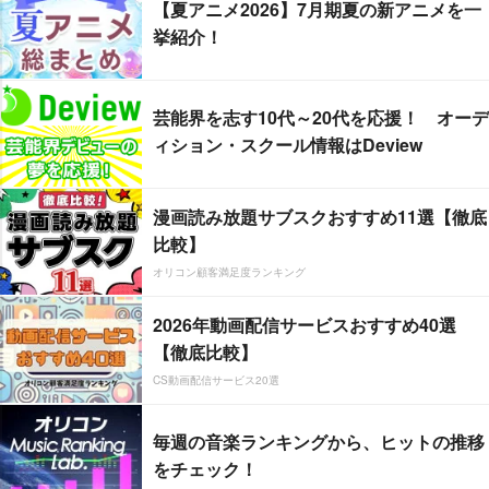
【夏アニメ2026】7月期夏の新アニメを一
挙紹介！
芸能界を志す10代～20代を応援！ オーデ
ィション・スクール情報はDeview
漫画読み放題サブスクおすすめ11選【徹底
比較】
オリコン顧客満足度ランキング
2026年動画配信サービスおすすめ40選
【徹底比較】
CS動画配信サービス20選
毎週の音楽ランキングから、ヒットの推移
をチェック！