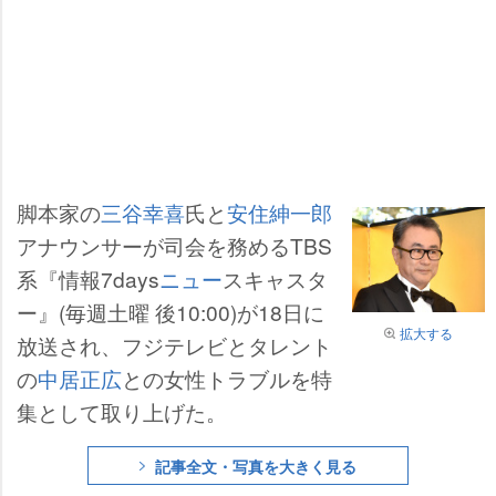
脚本家の
三谷幸喜
氏と
安住紳一郎
アナウンサーが司会を務めるTBS
系『情報7days
ニュー
スキャスタ
ー』(毎週土曜 後10:00)が18日に
拡大する
放送され、フジテレビとタレント
の
中居正広
との女性トラブルを特
集として取り上げた。
記事全文・写真を大きく見る