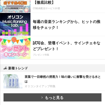
【徹底比較】
CS動画配信サービス20選
毎週の音楽ランキングから、ヒットの推
移をチェック！
試写会、登壇イベント、サインチェキな
どプレゼント！
プレゼント特集
新着トレンド
茶葉で一目瞭然の浸透力！味の違いに衝撃を受ける水と
は
オリコンタイアップ特集
もっと見る