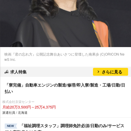
映画『君の忘れ方』公開記念舞台あいさつに登壇した南果歩 (C)ORICON Ne
wS inc.
求人特集
さらに見る
「寮完備」自動車エンジンの製造/修理/即入寮/製造・工場/日勤/日
払い
株式会社京栄センター
月給20万3,500円～25万4,375円
派遣社員 / 北海道
「福祉調理スタッフ」調理師免許必須/日勤のみ/サービス
NEW