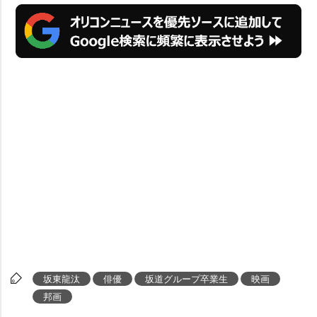
坂東龍汰
俳優
坂道グループ卒業生
映画
邦画