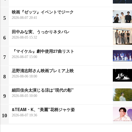
映画『ゼッツ』イベントでジーク
5
2026-08-07 20:41
田中みな実、うっかりネタバレ
6
2026-08-05 15:32
『マイケル』劇中使用27曲リスト
7
2026-08-07 15:00
忌野清志郎さん映画プレミア上映
8
2026-08-06 18:00
細田佳央太演じる涼は“現代の彰”
9
2026-08-05 10:00
&TEAM・K、“美麗”花柄ジャケ姿
10
2026-08-07 19:36