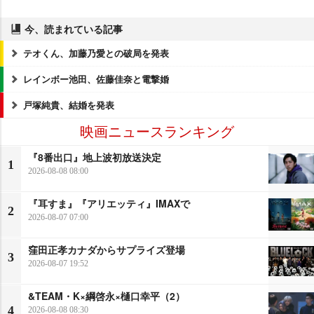
今、読まれている記事
テオくん、加藤乃愛との破局を発表
レインボー池田、佐藤佳奈と電撃婚
戸塚純貴、結婚を発表
映画ニュースランキング
『8番出口』地上波初放送決定
1
2026-08-08 08:00
『耳すま』『アリエッティ』IMAXで
2
2026-08-07 07:00
窪田正孝カナダからサプライズ登場
3
2026-08-07 19:52
&TEAM・K×綱啓永×樋口幸平（2）
4
2026-08-08 08:30