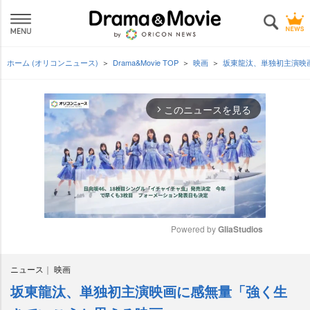
ホーム (オリコンニュース)
Drama&Movie TOP
映画
坂東龍汰、単独初主演映
このニュースを見る
arrow_forward_ios
Powered by 
GliaStudios
M
ニュース
映画
u
t
坂東龍汰、単独初主演映画に感無量「強く生
e