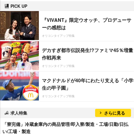
PICK UP
『VIVANT』限定ウオッチ、プロデューサ
ーの感想は
オリコンタイアップ特集
デカすぎ都市伝説発生!?ファミマ45％増量
作戦再来
オリコンタイアップ特集
マクドナルドが40年にわたり支える「小学
生の甲子園」
オリコンタイアップ特集
求人特集
さらに見る
「寮完備」冷蔵倉庫内の商品管理/即入寮/製造・工場/日勤/日払
い/工場・製造