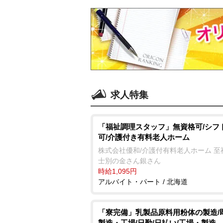
求人特集
「福祉調理スタッフ」無資格可/シフ
可/介護付き有料老人ホーム
株式会社優和/介護付有料老人ホーム 至
士別の金さん銀さん
時給1,095円
アルバイト・パート / 北海道
「寮完備」乳製品原料用粉体の製造/
製造・工場/日勤/日払い/工場・製造