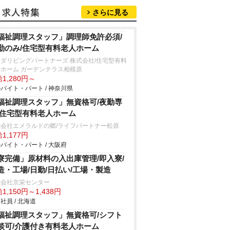
さらに見る
福祉調理スタッフ」調理師免許必須/
勤のみ/住宅型有料老人ホーム
ダリビングパートナーズ 株式会社/住宅型有料
ホーム ガーデンテラス相模原
1,280円～
バイト・パート / 神奈川県
福祉調理スタッフ」無資格可/夜勤専
/住宅型有料老人ホーム
式会社エメラルドの郷/ライフパートナー松原
1,177円
バイト・パート / 大阪府
寮完備」原材料の入出庫管理/即入寮/
造・工場/日勤/日払い/工場・製造
式会社京栄センター
1,150円～1,438円
社員 / 北海道
福祉調理スタッフ」無資格可/シフト
談可/介護付き有料老人ホーム