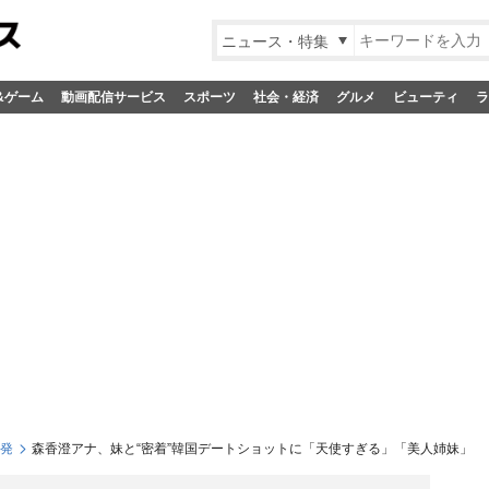
ニュース・特集
&ゲーム
動画配信サービス
スポーツ
社会・経済
グルメ
ビューティ
ラ
S発
森香澄アナ、妹と“密着”韓国デートショットに「天使すぎる」「美人姉妹」