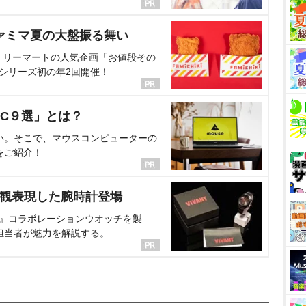
ァミマ夏の大盤振る舞い
ミリーマートの人気企画「お値段その
、シリーズ初の年2回開催！
C９選」とは？
い。そこで、マウスコンピューターの
をご紹介！
界観表現した腕時計登場
NT』コラボレーションウオッチを製
担当者が魅力を解説する。