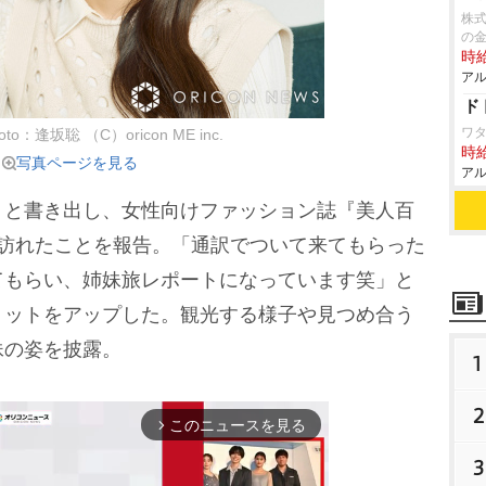
株式
の
時給
アル
ド
ワ
o：逢坂聡 （C）oricon ME inc.
時給
写真ページを見る
アル
と書き出し、女性向けファッション誌『美人百
を訪れたことを報告。「通訳でついて来てもらった
てもらい、姉妹旅レポートになっています笑」と
ョットをアップした。観光する様子や見つめ合う
妹の姿を披露。
1
2
このニュースを見る
arrow_forward_ios
3