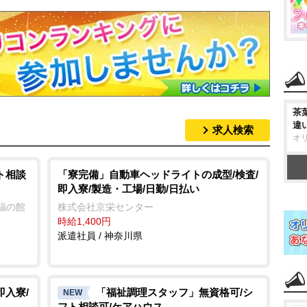
茶
違
求人検索
オ
ト相談
「寮完備」自動車ヘッドライトの成型/検査/
即入寮/製造・工場/日勤/日払い
福の館
株式会社京栄センター
時給1,400円
派遣社員 / 神奈川県
即入寮/
「福祉調理スタッフ」無資格可/シ
NEW
フト相談可/ケアハウス