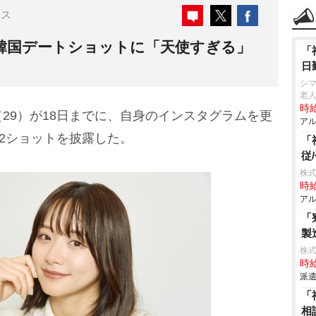
ース
”韓国デートショットに「天使すぎる」
「
日
シマ
老人
時給
（29）が18日までに、自身のインスタグラムを更
アル
”2ショットを披露した。
「
従
株
時給
アル
「
製
株
時給
派遣
「
相