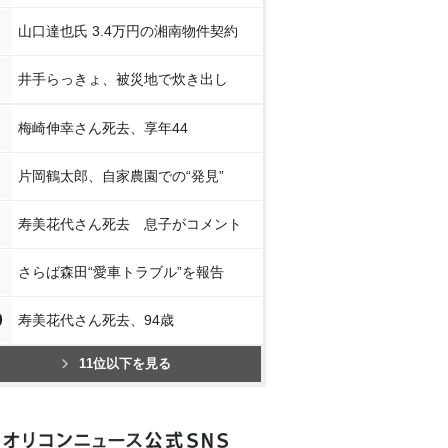
山口達也氏 3.4万円の湘南物件契約
井手らっきょ、被災地で炊き出し
梅崎伸幸さん死去、享年44
片岡鶴太郎、自家農園での“発見”
寿美花代さん死去 息子がコメント
さらば森田“愛車トラブル”を報告
0
寿美花代さん死去、94歳
11位以下を見る