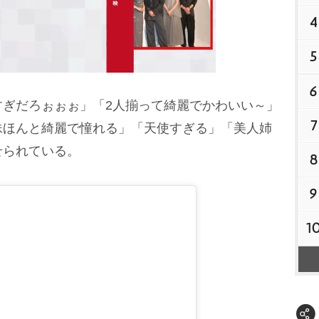
4
5
6
ぎだろぉぉぉ」「2人揃って綺麗でかわいい～」
7
M
妹ほんと綺麗で憧れる」「天使すぎる」「美人姉
u
せられている。
8
t
e
9
1