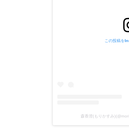
この投稿をIns
森香澄(もりかすみ)(@mori