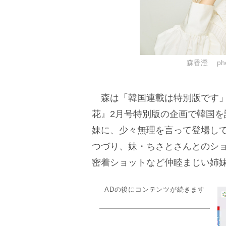
森香澄 phot
森は「韓国連載は特別版です」
花』2月号特別版の企画で韓国
妹に、少々無理を言って登場し
つづり、妹・ちさとさんとのシ
密着ショットなど仲睦まじい姉
ADの後にコンテンツが続きます