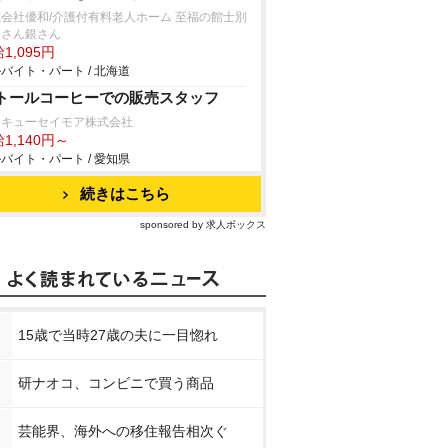
会社優和/介護付有料老人ホーム 至福の館士別
金さん銀さん
1,095円
バイト・パート / 北海道
トールコーヒーでの販売スタッフ
タキューセイモア株式会社
1,140円～
バイト・パート / 愛知県
続きはこちら
sponsored by 求人ボックス
15歳で当時27歳の夫に一目惚れ
研ナオコ、コンビニで買う商品
芸能界、海外への移住報告相次ぐ