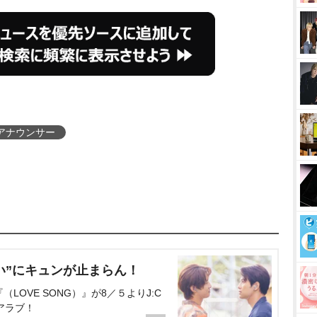
アナウンサー
い”にキュンが止まらん！
OVE SONG）』が8／５よりJ:C
アラブ！