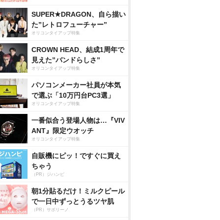
SUPER★DRAGON、自ら描い
た”レトロフューチャー”
オリコンタイアップ特集
CROWN HEAD、結成1周年で
見えた”バンドらしさ”
オリコンタイアップ特集
パソコンメーカー社員が本気
で選ぶ「10万円台PC3選」
オリコンタイアップ特集
一番似合う登場人物は…『VIV
ANT』限定ウオッチ
オリコンタイアップ特集
自販機にピッ！ですぐに買え
ちゃう
（PR）ジハンピ
朝1分貼るだけ！ミルクピール
で一日中ずっとうるツヤ肌
（PR）サボリーノ