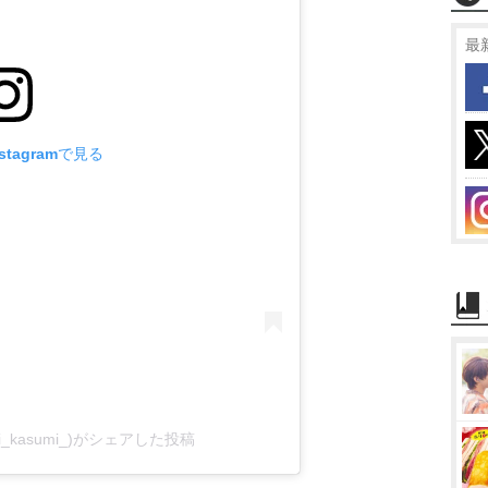
最
tagramで見る
_kasumi_)がシェアした投稿