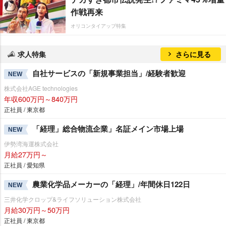
作戦再来
オリコンタイアップ特集
求人特集
さらに見る
自社サービスの「新規事業担当」/経験者歓迎
NEW
株式会社AGE technologies
年収600万円～840万円
正社員 / 東京都
「経理」総合物流企業」名証メイン市場上場
NEW
伊勢湾海運株式会社
月給27万円～
正社員 / 愛知県
農業化学品メーカーの「経理」/年間休日122日
NEW
三井化学クロップ&ライフソリューション株式会社
月給30万円～50万円
正社員 / 東京都