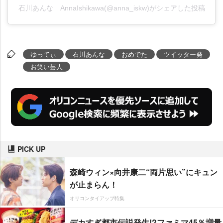
石川あんな AnnaIshikawa(@anna_iskw)がシェアした投稿
ゆってぃ
石川あんな
おめでた
ツイッター発
お笑い芸人
PICK UP
森崎ウィン×向井康二“両片思い”にキュン
が止まらん！
オリコンタイアップ特集
デカすぎ都市伝説発生!?ファミマ45％増量