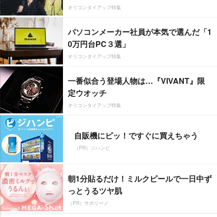
オリコンタイアップ特集
パソコンメーカー社員が本気で選んだ「1
0万円台PC３選」
オリコンタイアップ特集
一番似合う登場人物は…『VIVANT』限
定ウオッチ
オリコンタイアップ特集
自販機にピッ！ですぐに買えちゃう
（PR）ジハンピ
朝1分貼るだけ！ミルクピールで一日中ず
っとうるツヤ肌
（PR）サボリーノ