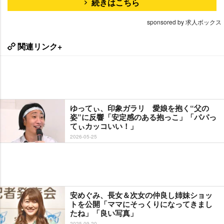
続きはこちら
sponsored by 求人ボックス
関連リンク+
ゆってぃ、印象ガラリ 愛娘を抱く“父の
姿”に反響「安定感のある抱っこ」「パパっ
てぃカッコいい！」
2026-05-25
安めぐみ、長女＆次女の仲良し姉妹ショッ
トを公開「ママにそっくりになってきまし
たね」「良い写真」
2025-09-20