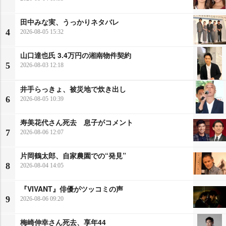
田中みな実、うっかりネタバレ
4
2026-08-05 15:32
山口達也氏 3.4万円の湘南物件契約
5
2026-08-03 12:18
井手らっきょ、被災地で炊き出し
6
2026-08-05 10:39
寿美花代さん死去 息子がコメント
7
2026-08-06 12:07
片岡鶴太郎、自家農園での“発見”
8
2026-08-04 14:05
『VIVANT』俳優がツッコミの声
9
2026-08-06 09:20
梅崎伸幸さん死去、享年44