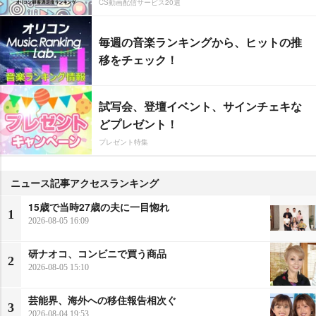
CS動画配信サービス20選
毎週の音楽ランキングから、ヒットの推
移をチェック！
試写会、登壇イベント、サインチェキな
どプレゼント！
プレゼント特集
ニュース記事アクセスランキング
15歳で当時27歳の夫に一目惚れ
1
2026-08-05 16:09
研ナオコ、コンビニで買う商品
2
2026-08-05 15:10
芸能界、海外への移住報告相次ぐ
3
2026-08-04 19:53