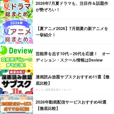
2026年7月夏ドラマも、注目作＆話題作
が勢ぞろい！
【夏アニメ2026】7月期夏の新アニメを
一挙紹介！
芸能界を志す10代～20代を応援！ オー
ディション・スクール情報はDeview
漫画読み放題サブスクおすすめ11選【徹
底比較】
オリコン顧客満足度ランキング
2026年動画配信サービスおすすめ40選
【徹底比較】