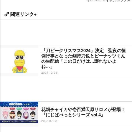
関連リンク+
『刀ピークリスマス2024』決定 聖夜の恒
例行事となった剣持刀也とピーナッツくん
の生配信「この日だけは…譲れないよ
ね…」
2024-12-23
花畑チャイカや壱百満天原サロメが登場！
『にじぱぺっとシリーズ vol.4』
2023-07-28