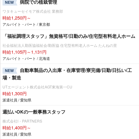
病院での植栽管理
NEW
ワタキューセイモア株式会社 業務部
時給1,250円～
アルバイト・パート / 東京都
「福祉調理スタッフ」無資格可/日勤のみ/住宅型有料老人ホーム
社会福祉法人勤医協福祉会/勤医協 住宅型有料老人ホーム たんねの里
時給1,105円～1,131円
アルバイト・パート / 北海道
自動車製品の入出庫・在庫管理/寮完備/日勤/日払い/工
NEW
場・製造
UTエージェント株式会社AGT東海第一CU
時給1,300円
派遣社員 / 愛知県
週払いOKの一般事務スタッフ
株式会社I・PARTNERS
時給1,400円～
派遣社員 / 愛知県