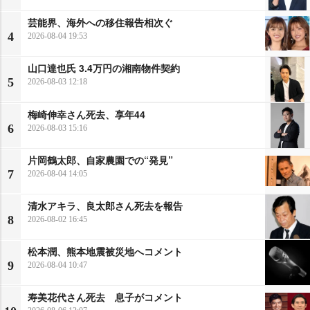
芸能界、海外への移住報告相次ぐ
4
2026-08-04 19:53
山口達也氏 3.4万円の湘南物件契約
5
2026-08-03 12:18
梅崎伸幸さん死去、享年44
6
2026-08-03 15:16
片岡鶴太郎、自家農園での“発見”
7
2026-08-04 14:05
清水アキラ、良太郎さん死去を報告
8
2026-08-02 16:45
松本潤、熊本地震被災地へコメント
9
2026-08-04 10:47
寿美花代さん死去 息子がコメント