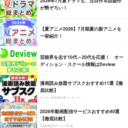
2026年7月夏ドラマも、注目作＆話題作
が勢ぞろい！
【夏アニメ2026】7月期夏の新アニメを
一挙紹介！
芸能界を志す10代～20代を応援！ オー
ディション・スクール情報はDeview
漫画読み放題サブスクおすすめ11選【徹
底比較】
オリコン顧客満足度ランキング
2026年動画配信サービスおすすめ40選
【徹底比較】
CS動画配信サービス20選