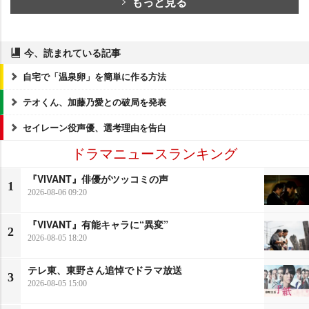
もっと見る
今、読まれている記事
自宅で「温泉卵」を簡単に作る方法
テオくん、加藤乃愛との破局を発表
セイレーン役声優、選考理由を告白
ドラマニュースランキング
『VIVANT』俳優がツッコミの声
1
2026-08-06 09:20
『VIVANT』有能キャラに“異変”
2
2026-08-05 18:20
テレ東、東野さん追悼でドラマ放送
3
2026-08-05 15:00