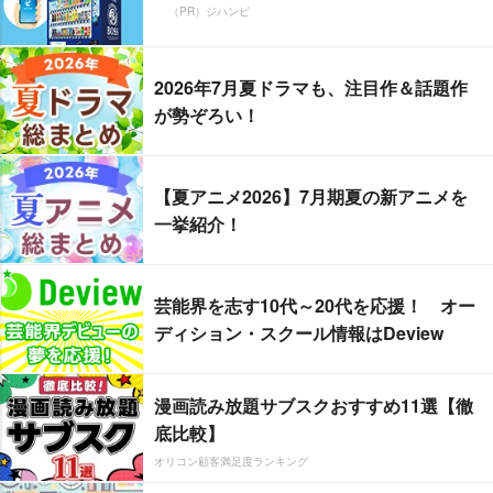
（PR）ジハンピ
2026年7月夏ドラマも、注目作＆話題作
が勢ぞろい！
【夏アニメ2026】7月期夏の新アニメを
一挙紹介！
芸能界を志す10代～20代を応援！ オー
ディション・スクール情報はDeview
漫画読み放題サブスクおすすめ11選【徹
底比較】
オリコン顧客満足度ランキング