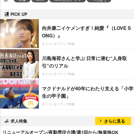
PICK UP
向井康二イケメンすぎ！純愛『（LOVE S
ONG）』
オリコンタイアップ特集
川島海荷さんと学ぶ 日常に潜む“人身取
引”のリアル
オリコンタイアップ特集
マクドナルドが40年にわたり支える「小学
生の甲子園」
オリコンタイアップ特集
求人特集
さらに見る
リニューアルオープン/夜勤専従介護/週1回から/無資格OK