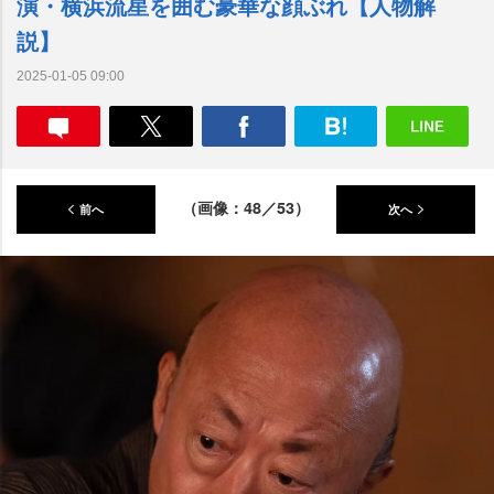
演・横浜流星を囲む豪華な顔ぶれ【人物解
説】
2025-01-05 09:00
（画像：48／53）
前へ
次へ