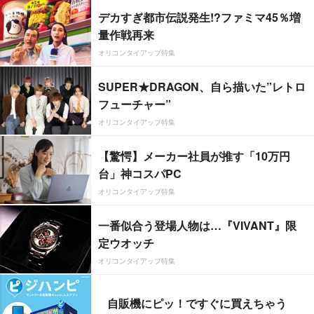
デカすぎ都市伝説発生!?ファミマ45％増
量作戦再来
オリコンタイアップ特集
SUPER★DRAGON、自ら描いた”レトロ
フューチャー”
オリコンタイアップ特集
【驚愕】メーカー社員が推す「10万円
台」神コスパPC
オリコンタイアップ特集
一番似合う登場人物は…『VIVANT』限
定ウオッチ
オリコンタイアップ特集
自販機にピッ！ですぐに買えちゃう