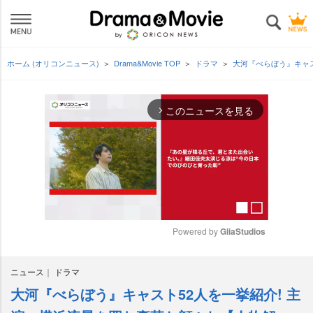
ホーム (オリコンニュース)
Drama&Movie TOP
ドラマ
大河『べらぼう』キャ
このニュースを見る
arrow_forward_ios
Powered by 
GliaStudios
M
ニュース
ドラマ
u
t
大河『べらぼう』キャスト52人を一挙紹介! 主
e