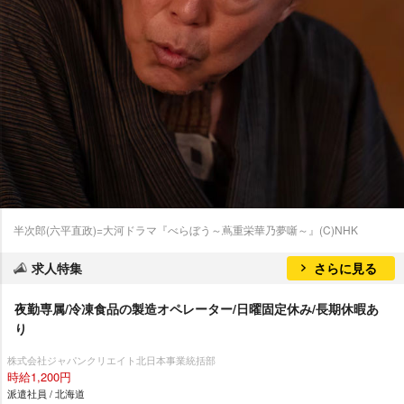
半次郎(六平直政)=大河ドラマ『べらぼう～蔦重栄華乃夢噺～』(C)NHK
求人特集
さらに見る
夜勤専属/冷凍食品の製造オペレーター/日曜固定休み/長期休暇あ
り
株式会社ジャパンクリエイト北日本事業統括部
時給1,200円
派遣社員 / 北海道