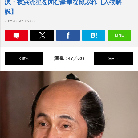
演・横浜流星を囲む豪華な顔ぶれ【人物解
説】
2025-01-05 09:00
（画像：47／53）
前へ
次へ