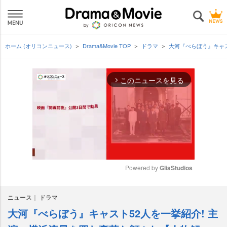
ホーム (オリコンニュース)
Drama&Movie TOP
ドラマ
大河『べらぼう』キャ
このニュースを見る
arrow_forward_ios
Powered by 
GliaStudios
M
ニュース
ドラマ
u
t
大河『べらぼう』キャスト52人を一挙紹介! 主
e