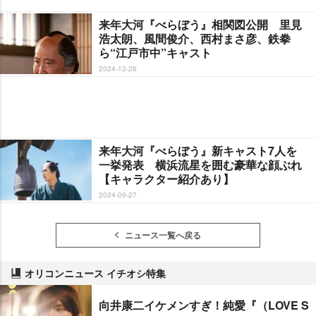
来年大河『べらぼう』相関図公開 里見
浩太朗、風間俊介、西村まさ彦、鉄拳
ら“江戸市中”キャスト
2024-12-26
来年大河『べらぼう』新キャスト7人を
一挙発表 横浜流星を囲む豪華な顔ぶれ
【キャラクター紹介あり】
2024-09-27
ニュース一覧へ戻る
オリコンニュース イチオシ特集
向井康二イケメンすぎ！純愛『（LOVE S