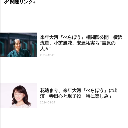
関連リンク+
来年大河『べらぼう』相関図公開 横浜
流星、小芝風花、安達祐実ら”吉原の
人々”
2024-12-25
花總まり、来年大河『べらぼう』に出
演 寺田心と親子役「特に楽しみ」
2024-08-27