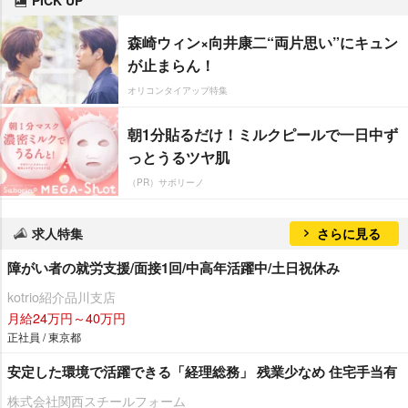
森崎ウィン×向井康二“両片思い”にキュン
が止まらん！
オリコンタイアップ特集
朝1分貼るだけ！ミルクピールで一日中ず
っとうるツヤ肌
（PR）サボリーノ
求人特集
さらに見る
障がい者の就労支援/面接1回/中高年活躍中/土日祝休み
kotrio紹介品川支店
月給24万円～40万円
正社員 / 東京都
安定した環境で活躍できる「経理総務」 残業少なめ 住宅手当有
株式会社関西スチールフォーム