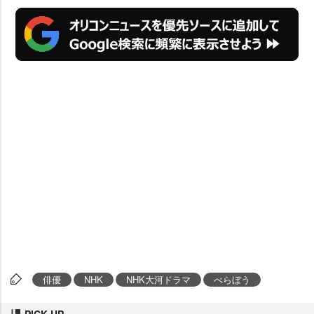
俳優
NHK
NHK大河ドラマ
べらぼう
PICK UP