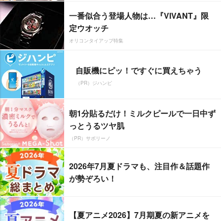
一番似合う登場人物は…『VIVANT』限
定ウオッチ
オリコンタイアップ特集
自販機にピッ！ですぐに買えちゃう
（PR）ジハンピ
朝1分貼るだけ！ミルクピールで一日中ず
っとうるツヤ肌
（PR）サボリーノ
2026年7月夏ドラマも、注目作＆話題作
が勢ぞろい！
【夏アニメ2026】7月期夏の新アニメを