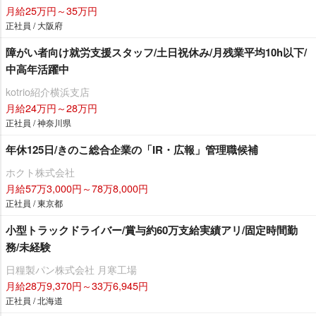
月給25万円～35万円
正社員 / 大阪府
障がい者向け就労支援スタッフ/土日祝休み/月残業平均10h以下/
中高年活躍中
kotrio紹介横浜支店
月給24万円～28万円
正社員 / 神奈川県
年休125日/きのこ総合企業の「IR・広報」管理職候補
ホクト株式会社
月給57万3,000円～78万8,000円
正社員 / 東京都
小型トラックドライバー/賞与約60万支給実績アリ/固定時間勤
務/未経験
日糧製パン株式会社 月寒工場
月給28万9,370円～33万6,945円
正社員 / 北海道