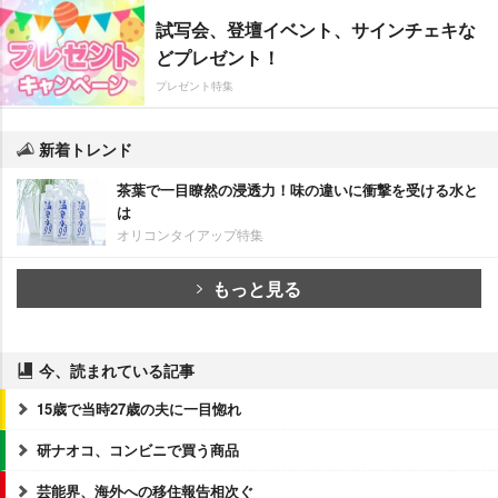
試写会、登壇イベント、サインチェキな
どプレゼント！
プレゼント特集
新着トレンド
茶葉で一目瞭然の浸透力！味の違いに衝撃を受ける水と
は
オリコンタイアップ特集
もっと見る
今、読まれている記事
15歳で当時27歳の夫に一目惚れ
研ナオコ、コンビニで買う商品
芸能界、海外への移住報告相次ぐ