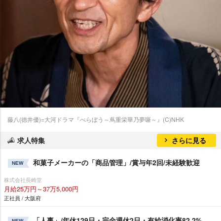
藤八(徳井優)=大河ドラマ『べらぼう～蔦重栄華乃夢噺～』(C)NHK
求人特集
さらに見る
和菓子メーカーの「商品管理」/賞与年2回/未経験歓迎
NEW
株式会社長崎堂
月給25万円～37万5,000円
正社員 / 大阪府
「人事」/年休129日・完全週休2日・有給消化率82.2%
NEW