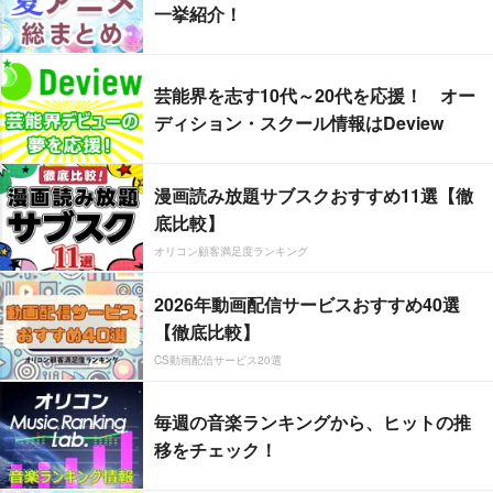
一挙紹介！
芸能界を志す10代～20代を応援！ オー
ディション・スクール情報はDeview
漫画読み放題サブスクおすすめ11選【徹
底比較】
オリコン顧客満足度ランキング
2026年動画配信サービスおすすめ40選
【徹底比較】
CS動画配信サービス20選
毎週の音楽ランキングから、ヒットの推
移をチェック！