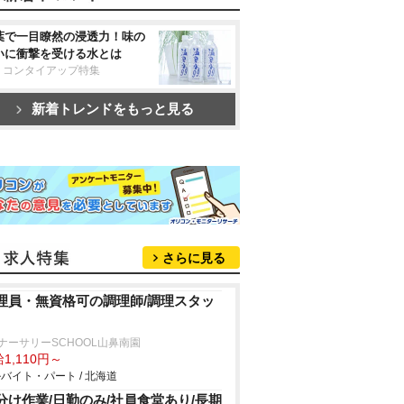
葉で一目瞭然の浸透力！味の
いに衝撃を受ける水とは
リコンタイアップ特集
新着トレンドをもっと見る
さらに見る
理員・無資格可の調理師/調理スタッ
T.ナーサリーSCHOOL山鼻南園
1,110円～
バイト・パート / 北海道
分け作業/日勤のみ/社員食堂あり/長期