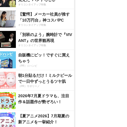
オリコンタイアップ特集
【驚愕】メーカー社員が推す
「10万円台」神コスパPC
オリコンタイアップ特集
「別班のよう」腕時計で『VIV
ANT』の世界観再現
オリコンタイアップ特集
自販機にピッ！ですぐに買え
ちゃう
（PR）ジハンピ
朝1分貼るだけ！ミルクピール
で一日中ずっとうるツヤ肌
（PR）サボリーノ
2026年7月夏ドラマも、注目
作＆話題作が勢ぞろい！
【夏アニメ2026】7月期夏の
新アニメを一挙紹介！