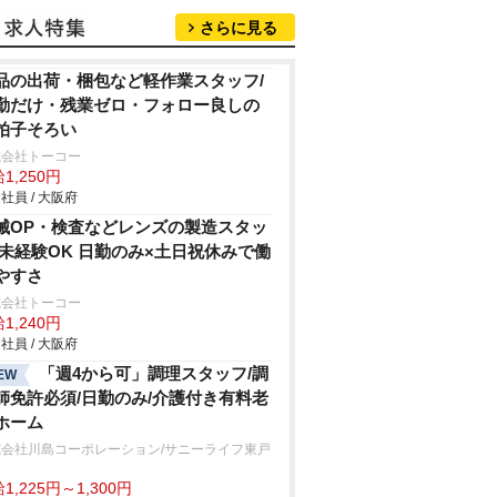
さらに見る
品の出荷・梱包など軽作業スタッフ/
勤だけ・残業ゼロ・フォロー良しの
拍子そろい
式会社トーコー
1,250円
社員 / 大阪府
械OP・検査などレンズの製造スタッ
/未経験OK 日勤のみ×土日祝休みで働
やすさ
式会社トーコー
1,240円
社員 / 大阪府
「週4から可」調理スタッフ/調
EW
師免許必須/日勤のみ/介護付き有料老
ホーム
式会社川島コーポレーション/サニーライフ東戸
1,225円～1,300円