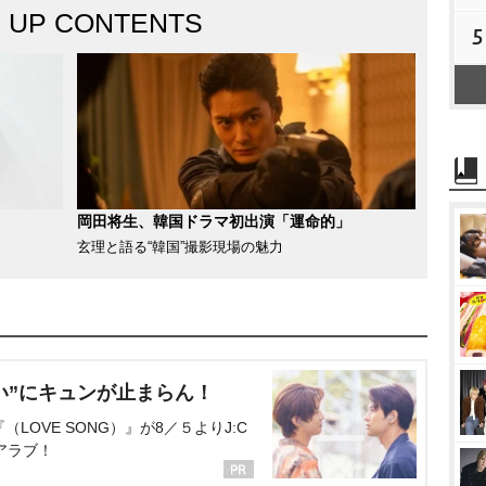
K UP CONTENTS
5
岡田将生、韓国ドラマ初出演「運命的」
玄理と語る“韓国”撮影現場の魅力
い”にキュンが止まらん！
OVE SONG）』が8／５よりJ:C
アラブ！