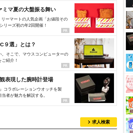
ァミマ夏の大盤振る舞い
ミリーマートの人気企画「お値段その
、シリーズ初の年2回開催！
C９選」とは？
い。そこで、マウスコンピューターの
をご紹介！
界観表現した腕時計登場
NT』コラボレーションウオッチを製
担当者が魅力を解説する。
求人検索