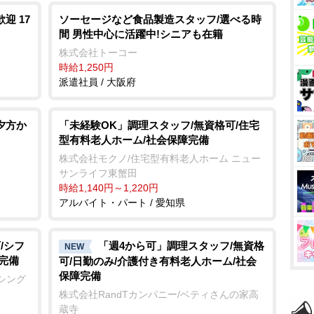
迎 17
ソーセージなど食品製造スタッフ/選べる時
間 男性中心に活躍中!シニアも在籍
株式会社トーコー
時給1,250円
派遣社員 / 大阪府
夕方か
「未経験OK」調理スタッフ/無資格可/住宅
型有料老人ホーム/社会保障完備
株式会社モクノ/住宅型有料老人ホーム ニュー
サンライフ東蟹田
時給1,140円～1,220円
アルバイト・パート / 愛知県
/シフ
「週4から可」調理スタッフ/無資格
NEW
完備
可/日勤のみ/介護付き有料老人ホーム/社会
保障完備
シング
株式会社RandTカンパニー/ベティさんの家高
蔵寺