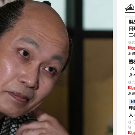
製
日
三
株
時給
派遣
機
フ
き
株
時給
派遣
N
理
人
株
塚
時給