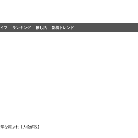
イフ
ランキング
推し活
新着トレンド
豪華な顔ぶれ【人物解説】