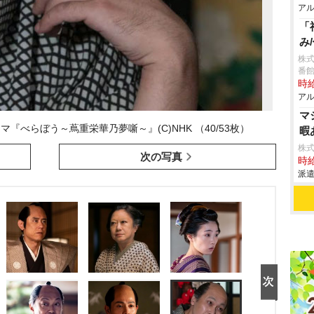
アル
「
み
株
番
時給
アル
マ
『べらぼう～蔦重栄華乃夢噺～』(C)NHK （40/53枚）
暇
株
次の写真
時給
派遣