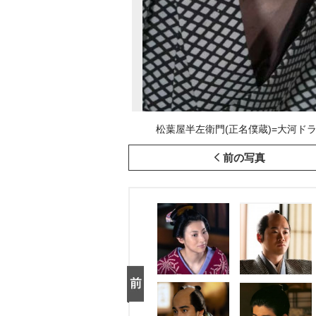
松葉屋半左衛門(正名僕蔵)=大河ドラマ
前の写真