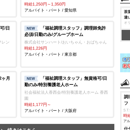
時給1,250円～1,350円
アルバイト・パート / 愛知県
茶
違
オ
可/日
「福祉調理スタッフ」調理師免許
NEW
必須/日勤のみ/グループホーム
フレン
株式会社サンハート/おいちゃん・おばちゃん
時給1,226円
アルバイト・パート / 東京都
2ヶ月
「福祉調理スタッフ」無資格可/日
NEW
勤のみ/特別養護老人ホーム
社会福祉法人香西会/特別養護老人ホーム 香西
調
園
フ
時給1,177円～
アルバイト・パート / 大阪府
S.
時給
アル
仕