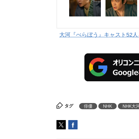
大河『べらぼう』キャスト52人
タグ
俳優
NHK
NHK大