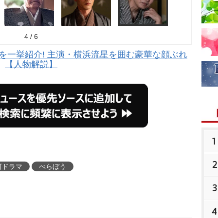
4 / 6
を一挙紹介! 主演・横浜流星を囲む豪華な顔ぶれ
【人物解説】
1
2
河ドラマ
べらぼう
3
4