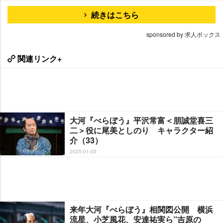
続きはこちら
sponsored by 求人ボックス
関連リンク+
大河『べらぼう』平沢常富＜朋誠堂喜三
二＞役に尾美としのり キャラクター紹
介（33）
2025-01-03
来年大河『べらぼう』相関図公開 横浜
流星、小芝風花、安達祐実ら”吉原の