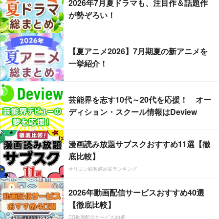
2026年7月夏ドラマも、注目作＆話題作
が勢ぞろい！
【夏アニメ2026】7月期夏の新アニメを
一挙紹介！
芸能界を志す10代～20代を応援！ オー
ディション・スクール情報はDeview
漫画読み放題サブスクおすすめ11選【徹
底比較】
オリコン顧客満足度ランキング
2026年動画配信サービスおすすめ40選
【徹底比較】
CS動画配信サービス20選