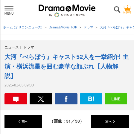
ホーム (オリコンニュース)
Drama&Movie TOP
ドラマ
大河『べらぼう』キャ
ニュース
ドラマ
大河『べらぼう』キャスト52人を一挙紹介! 主
演・横浜流星を囲む豪華な顔ぶれ【人物解
説】
2025-01-05 09:00
（画像：31／53）
前へ
次へ