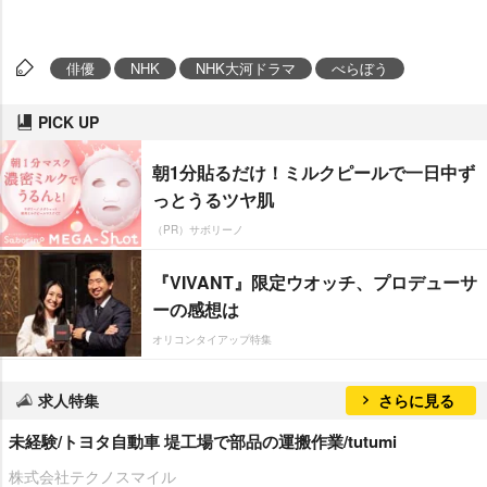
俳優
NHK
NHK大河ドラマ
べらぼう
PICK UP
朝1分貼るだけ！ミルクピールで一日中ず
っとうるツヤ肌
（PR）サボリーノ
『VIVANT』限定ウオッチ、プロデューサ
ーの感想は
オリコンタイアップ特集
求人特集
さらに見る
未経験/トヨタ自動車 堤工場で部品の運搬作業/tutumi
株式会社テクノスマイル