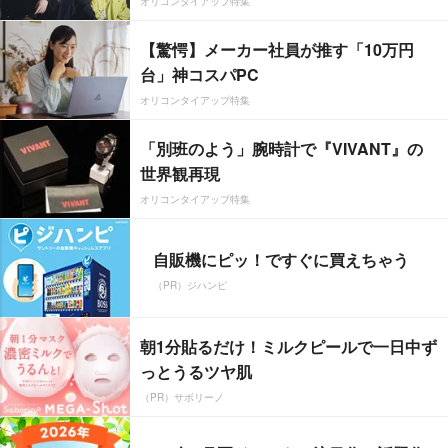
オリコンタイアップ特集
【驚愕】メーカー社員が推す「10万円
台」神コスパPC
オリコンタイアップ特集
「別班のよう」腕時計で『VIVANT』の
世界観再現
オリコンタイアップ特集
自販機にピッ！ですぐに買えちゃう
（PR）ジハンピ
朝1分貼るだけ！ミルクピールで一日中ず
っとうるツヤ肌
（PR）サボリーノ