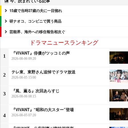
今、読まれている記事
15歳で当時27歳の夫に一目惚れ
研ナオコ、コンビニで買う商品
芸能界、海外への移住報告相次ぐ
ドラマニュースランキング
『VIVANT』俳優がツッコミの声
1
2026-08-06 09:20
テレ東、東野さん追悼でドラマ放送
2
2026-08-05 15:00
『風、薫る』次回あらすじ
3
2026-08-06 08:15
『VIVANT』“昭和の大スター”登場
4
2026-08-05 07:20