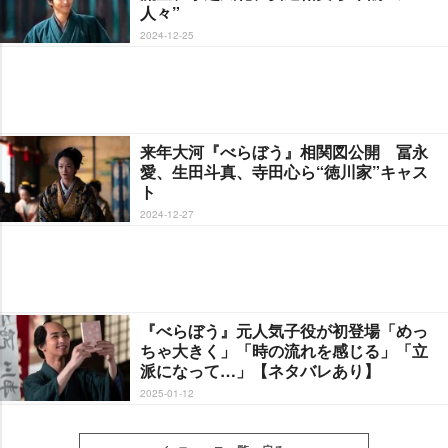
人々”
2024-12-25
来年大河『べらぼう』相関図公開 冨永
愛、生田斗真、寺田心ら“徳川家”キャス
ト
2024-12-27
『べらぼう』元人気子役が初登場「めっ
ちゃ大きく」「時の流れを感じる」「立
派になって…」【ネタバレあり】
2025-01-12