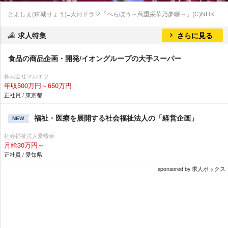
とよしま(珠城りょう)=大河ドラマ『べらぼう～蔦重栄華乃夢噺～』(C)NHK
求人特集
さらに見る
食品の商品企画・開発/イオングループの大手スーパー
株式会社マルエツ
年収500万円～650万円
正社員 / 東京都
福祉・医療を展開する社会福祉法人の「経営企画」
NEW
社会福祉法人愛燦会
月給30万円～
正社員 / 愛知県
sponsored by 求人ボックス