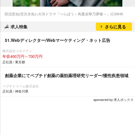
田沼意知(宮沢氷魚)=大河ドラマ『べらぼう～蔦重栄華乃夢噺～』(C)NHK
求人特集
さらに見る
51.Webディレクター/Webマーケティング・ネット広告
株式会社コネクティ
年収400万円～700万円
正社員 / 東京都
創薬企業にてペプチド創薬の薬効薬理研究リーダー/慢性疾患領域
ペプチドリーム株式会社
正社員 / 神奈川県
sponsored by 求人ボックス