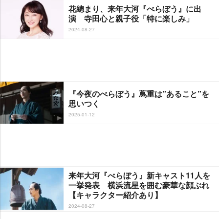
花總まり、来年大河『べらぼう』に出
演 寺田心と親子役「特に楽しみ」
2024-08-27
『今夜のべらぼう』蔦重は”あること”を
思いつく
2025-01-12
来年大河『べらぼう』新キャスト11人を
一挙発表 横浜流星を囲む豪華な顔ぶれ
【キャラクター紹介あり】
2024-08-27