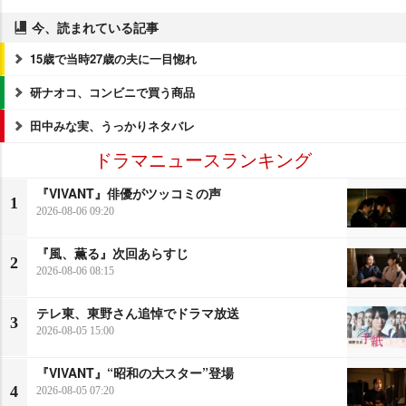
今、読まれている記事
15歳で当時27歳の夫に一目惚れ
研ナオコ、コンビニで買う商品
田中みな実、うっかりネタバレ
ドラマニュースランキング
『VIVANT』俳優がツッコミの声
1
2026-08-06 09:20
『風、薫る』次回あらすじ
2
2026-08-06 08:15
テレ東、東野さん追悼でドラマ放送
3
2026-08-05 15:00
『VIVANT』“昭和の大スター”登場
4
2026-08-05 07:20