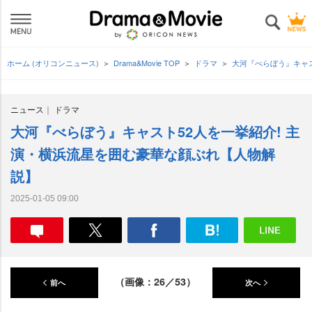
ホーム (オリコンニュース)
Drama&Movie TOP
ドラマ
大河『べらぼう』キャ
ニュース
ドラマ
大河『べらぼう』キャスト52人を一挙紹介! 主
演・横浜流星を囲む豪華な顔ぶれ【人物解
説】
2025-01-05 09:00
（画像：26／53）
前へ
次へ