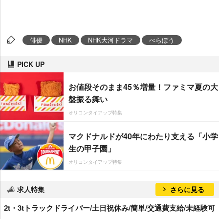
俳優
NHK
NHK大河ドラマ
べらぼう
PICK UP
お値段そのまま45％増量！ファミマ夏の大
盤振る舞い
オリコンタイアップ特集
マクドナルドが40年にわたり支える「小学
生の甲子園」
オリコンタイアップ特集
求人特集
さらに見る
2t・3tトラックドライバー/土日祝休み/簡単/交通費支給/未経験可