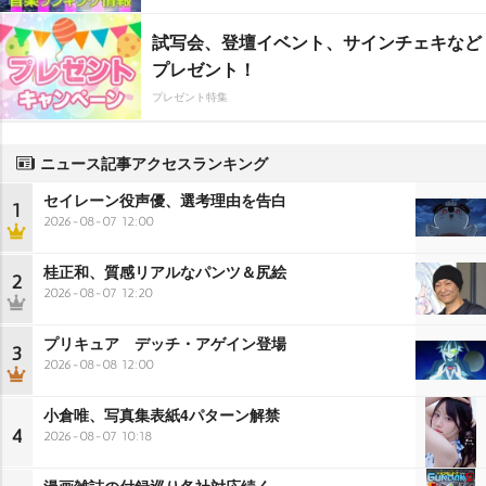
試写会、登壇イベント、サインチェキなど
プレゼント！
プレゼント特集
ニュース記事アクセスランキング
セイレーン役声優、選考理由を告白
1
2026-08-07 12:00
桂正和、質感リアルなパンツ＆尻絵
2
2026-08-07 12:20
プリキュア デッチ・アゲイン登場
3
2026-08-08 12:00
小倉唯、写真集表紙4パターン解禁
4
2026-08-07 10:18
漫画雑誌の付録巡り各社対応続く