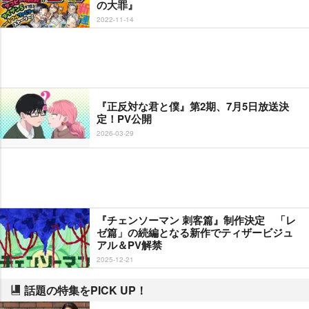
の大罪』
2022-11-14
『正反対な君と僕』第2期、7月5日放送決
定！PV公開
2026-03-29
『チェンソーマン 刺客篇』制作決定 「レ
ゼ篇」の続編となる新作でティザービジュ
アル＆PV解禁
2025-12-21
話題の特集をPICK UP！