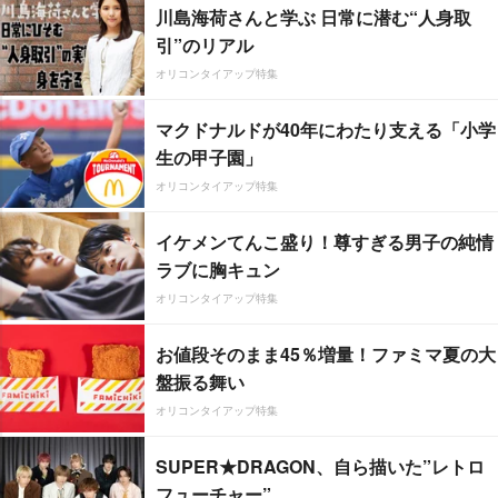
川島海荷さんと学ぶ 日常に潜む“人身取
引”のリアル
オリコンタイアップ特集
マクドナルドが40年にわたり支える「小学
生の甲子園」
オリコンタイアップ特集
イケメンてんこ盛り！尊すぎる男子の純情
ラブに胸キュン
オリコンタイアップ特集
お値段そのまま45％増量！ファミマ夏の大
盤振る舞い
オリコンタイアップ特集
SUPER★DRAGON、自ら描いた”レトロ
フューチャー”