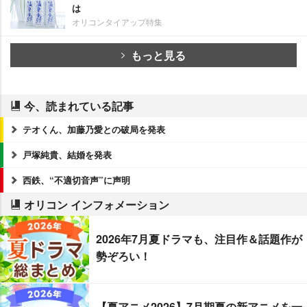
は
オリコンタイアップ特集
もっと見る
今、読まれている記事
テオくん、加藤乃愛との破局を発表
戸塚純貴、結婚を発表
西鉄、“不適切音声”に声明
オリコン インフォメーション
2026年7月夏ドラマも、注目作＆話題作が
勢ぞろい！
【夏アニメ2026】7月期夏の新アニメを一