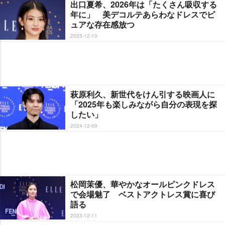
出口夏希、2026年は「たくさん吸収する
年に」 美デコルテあらわなドレスでピ
ュアな存在感放つ
2025-12-10
萩原利久、新世代をけん引する映画人に
「2025年も楽しみながら自分の表現を探
したい」
2024-12-09
松岡茉優、華やかなオールピンクドレス
で会場魅了 ベストアクトレス賞に喜び
語る
2023-12-11