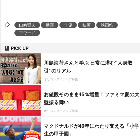
山崎賢人
動画
俳優
映画
映画祭
アワード
PICK UP
川島海荷さんと学ぶ 日常に潜む“人身取
引”のリアル
オリコンタイアップ特集
お値段そのまま45％増量！ファミマ夏の大
盤振る舞い
オリコンタイアップ特集
マクドナルドが40年にわたり支える「小学
生の甲子園」