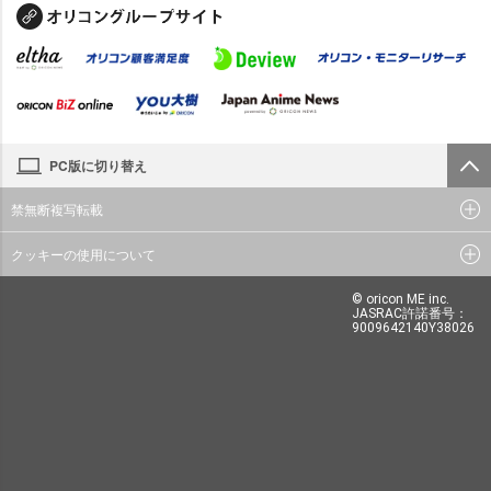
PC版に切り替え
禁無断複写転載
クッキーの使用について
© oricon ME inc.
JASRAC許諾番号：
9009642140Y38026