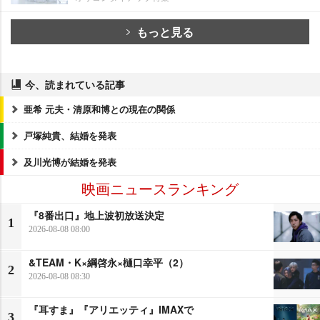
もっと見る
今、読まれている記事
亜希 元夫・清原和博との現在の関係
戸塚純貴、結婚を発表
及川光博が結婚を発表
映画ニュースランキング
『8番出口』地上波初放送決定
1
2026-08-08 08:00
&TEAM・K×綱啓永×樋口幸平（2）
2
2026-08-08 08:30
『耳すま』『アリエッティ』IMAXで
3