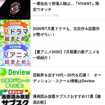
一番似合う登場人物は…『VIVANT』限
定ウオッチ
オリコンタイアップ特集
2026年7月夏ドラマも、注目作＆話題作
が勢ぞろい！
【夏アニメ2026】7月期夏の新アニメを
一挙紹介！
芸能界を志す10代～20代を応援！ オー
ディション・スクール情報はDeview
漫画読み放題サブスクおすすめ11選【徹
底比較】