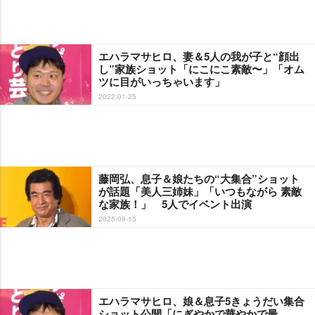
エハラマサヒロ、妻＆5人の我が子と“顔出
し”家族ショット「にこにこ素敵〜」「オム
ツに目がいっちゃいます」
2022-01-25
藤岡弘、息子＆娘たちの“大集合”ショット
が話題「美人三姉妹」「いつもながら 素敵
な家族！」 5人でイベント出演
2025-08-15
エハラマサヒロ、娘＆息子5きょうだい集合
ショット公開「にぎやかで華やかで最