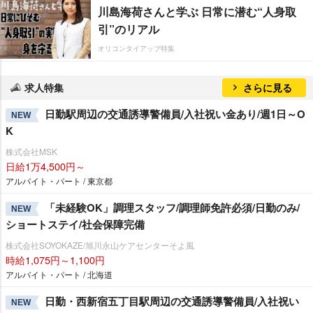
川島海荷さんと学ぶ 日常に潜む“人身取
引”のリアル
オリコンタイアップ特集
求人特集
さらに見る
日勤駅周辺の交通誘導警備員/入社祝い金あり/週1日～O
NEW
K
株式会社MSK
日給1万4,500円～
アルバイト・パート / 東京都
「未経験OK」調理スタッフ/調理師免許必須/日勤のみ/
NEW
ショートステイ/社会保障完備
株式会社SOYOKAZE/旭川永山ケアセンターそよ風
時給1,075円～1,100円
アルバイト・パート / 北海道
日勤・西新宿五丁目駅周辺の交通誘導警備員/入社祝い
NEW