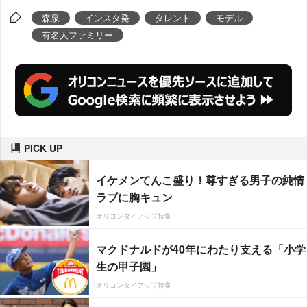
森泉
インスタ発
タレント
モデル
有名人ファミリー
PICK UP
イケメンてんこ盛り！尊すぎる男子の純情
ラブに胸キュン
オリコンタイアップ特集
マクドナルドが40年にわたり支える「小学
生の甲子園」
オリコンタイアップ特集