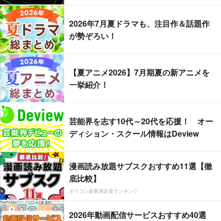
2026年7月夏ドラマも、注目作＆話題作
が勢ぞろい！
【夏アニメ2026】7月期夏の新アニメを
一挙紹介！
芸能界を志す10代～20代を応援！ オー
ディション・スクール情報はDeview
漫画読み放題サブスクおすすめ11選【徹
底比較】
オリコン顧客満足度ランキング
2026年動画配信サービスおすすめ40選