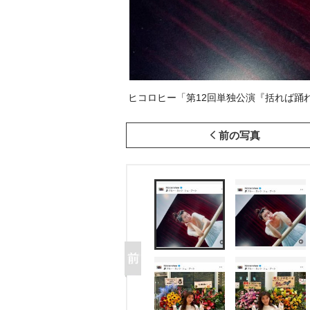
ヒコロヒー「第12回単独公演『括れば踊れば
前の写真