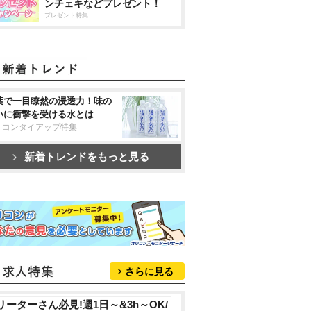
ンチェキなどプレゼント！
プレゼント特集
葉で一目瞭然の浸透力！味の
いに衝撃を受ける水とは
リコンタイアップ特集
新着トレンドをもっと見る
さらに見る
リーターさん必見!週1日～&3h～OK/