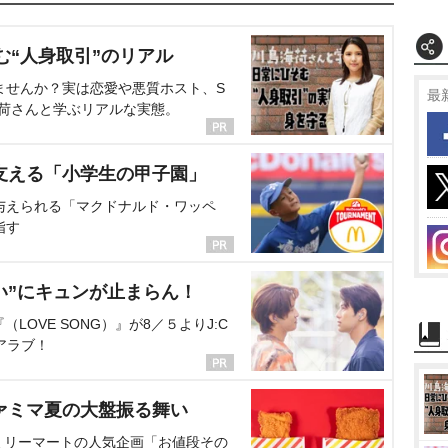
む“人身取引”のリアル
ませんか？実は恋愛や悪質ホスト、S
最
海荷さんと学ぶリアルな実態。
支える「小学生の甲子園」
与えられる「マクドナルド・ワッペ
指す
い”にキュンが止まらん！
OVE SONG）』が8／５よりJ:C
アラブ！
ァミマ夏の大盤振る舞い
ミリーマートの人気企画「お値段その