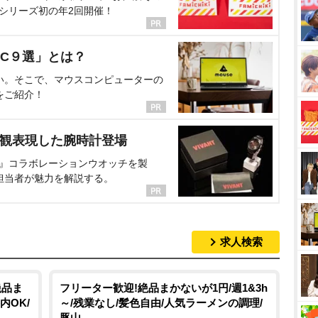
、シリーズ初の年2回開催！
C９選」とは？
い。そこで、マウスコンピューターの
をご紹介！
界観表現した腕時計登場
NT』コラボレーションウオッチを製
担当者が魅力を解説する。
求人検索
絶品ま
フリーター歓迎!絶品まかないが1円/週1&3h
内OK/
～/残業なし/髪色自由/人気ラーメンの調理/
豚山