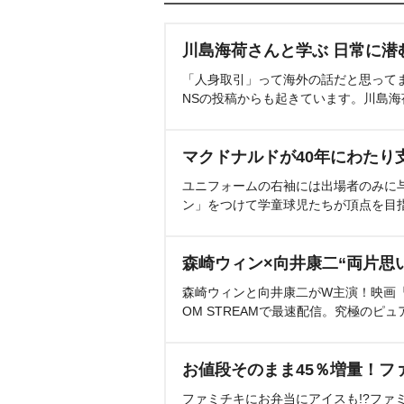
川島海荷さんと学ぶ 日常に潜
「人身取引」って海外の話だと思って
NSの投稿からも起きています。川島
マクドナルドが40年にわたり
ユニフォームの右袖には出場者のみに
ン」をつけて学童球児たちが頂点を目
森崎ウィン×向井康二“両片思
森崎ウィンと向井康二がW主演！映画『（L
OM STREAMで最速配信。究極のピュ
お値段そのまま45％増量！フ
ファミチキにお弁当にアイスも!?ファ