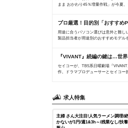
まま おかわり45％増量作戦」が今夏
プロ厳選！目的別「おすすめP
用途に合うパソコン選びは意外と難し
製品担当者が用途別のおすすめモデル
『VIVANT』続編の鍵は…世
セイコーが、TBS系日曜劇場『VIVA
作。ドラマプロデューサーとセイコー
求人特集
主婦 さん大注目!人気ラーメン調理/
かないが1円/週1&3h～/残業なし/扶養
豚山