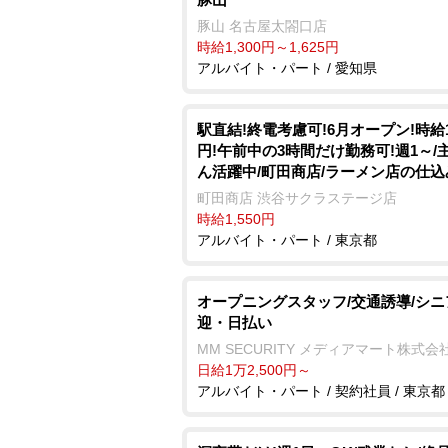
豚山 名古屋太閤口店
時給1,300円～1,625円
アルバイト・パート / 愛知県
駅直結!終電考慮可!6月オープン!時給1
円!午前中の3時間だけ勤務可!週1～/
ん活躍中/町田商店/ラーメン店の仕
掃/406
町田商店 渋谷サクラステージ店
時給1,550円
アルバイト・パート / 東京都
オープニングスタッフ/交通誘導/シニ
迎・日払い
MM SECURITY メディアマート株式会
日給1万2,500円～
アルバイト・パート / 契約社員 / 東京都