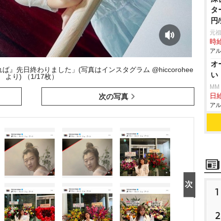
タ
円
元祖
時給
アル
オ
』先日終わりました」(写真はインスタグラム @hiccorohee
い
より) （1/17枚）
MM
日給
次の写真
アル
1
2