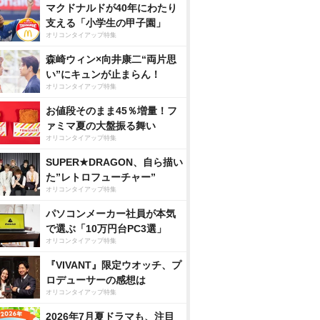
マクドナルドが40年にわたり
支える「小学生の甲子園」
オリコンタイアップ特集
森崎ウィン×向井康二“両片思
い”にキュンが止まらん！
オリコンタイアップ特集
お値段そのまま45％増量！フ
ァミマ夏の大盤振る舞い
オリコンタイアップ特集
SUPER★DRAGON、自ら描い
た”レトロフューチャー”
オリコンタイアップ特集
パソコンメーカー社員が本気
で選ぶ「10万円台PC3選」
オリコンタイアップ特集
『VIVANT』限定ウオッチ、プ
ロデューサーの感想は
オリコンタイアップ特集
2026年7月夏ドラマも、注目