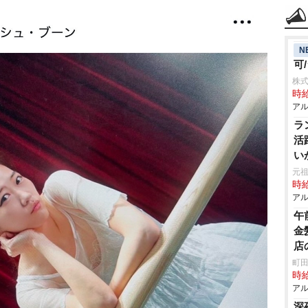
N
可
株式
時給
アル
ラ
活
い
ス
元祖
時給
アル
午
金
店
町田
時給
アル
深