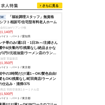
さらに見る
「福祉調理スタッフ」無資格
EW
/シフト相談可/住宅型有料老人ホーム
会社Lian/リアン小牧
1,140円
バイト・パート / 愛知県
ンチ帯のみ!週1日・1日3h～/主婦さん
躍中&扶養内可/残業なし/絶品まかな
が1円!/元祖油堂/ラーメン店のランチ
タッフ
油堂 宮益坂店
1,350円
バイト・パート / 東京都
前中の3時間だけ!週1～OK/髪色自由!
髪もOK/残業なし/町田商店/ラーメン
の仕込み・清掃/375
商店 羽田空港第1ターミナル店
1,500円
バイト・パート / 東京都
夜帯だけ!週1～OK/Wワークのフリー