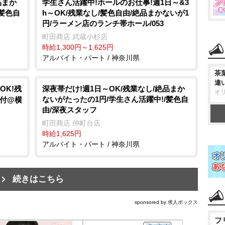
品まか
学生さん活躍中!ホールのお仕事!週1日～&3
/髪色自
h～OK/残業なし/髪色自由/絶品まかないが1
円/ラーメン店のランチ帯ホール/053
町田商店 武蔵小杉店
時給1,300円～1,625円
アルバイト・パート / 神奈川県
茶
違
OK!残
深夜帯だけ!週1日～OK/残業なし/絶品まか
オ
ないがたったの1円/学生さん活躍中!/髪色自
受付@横
由/深夜スタッフ
町田商店 仲町台店
時給1,625円
アルバイト・パート / 神奈川県
続きはこちら
sponsored by 求人ボックス
フ