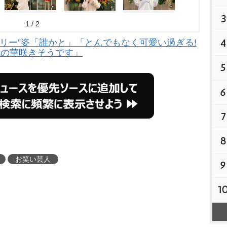
3
1 / 2
4
リー”姿「誰かと」「とんでもなく可愛い過ぎる!
麗の華咲きそうです」
5
6
7
8
お笑い芸人
9
1