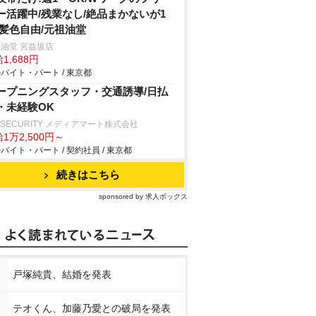
ー活躍中/残業なし/絶品まかないが1
/髪色自由/元祖油堂
油堂 宮益坂店
1,688円
バイト・パート / 東京都
ープニングスタッフ・交通誘導/日払
・未経験OK
 SECURITY メディアマート株式会社
1万2,500円～
バイト・パート / 契約社員 / 東京都
続きはこちら
sponsored by 求人ボックス
戸塚純貴、結婚を発表
テオくん、加藤乃愛との破局を発表