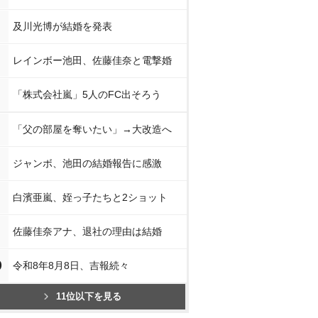
及川光博が結婚を発表
レインボー池田、佐藤佳奈と電撃婚
「株式会社嵐」5人のFC出そろう
「父の部屋を奪いたい」→大改造へ
ジャンボ、池田の結婚報告に感激
白濱亜嵐、姪っ子たちと2ショット
佐藤佳奈アナ、退社の理由は結婚
0
令和8年8月8日、吉報続々
11位以下を見る