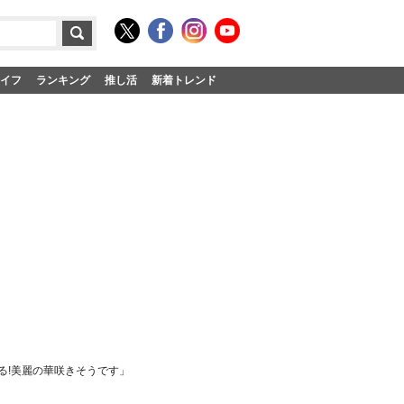
イフ
ランキング
推し活
新着トレンド
る!美麗の華咲きそうです」