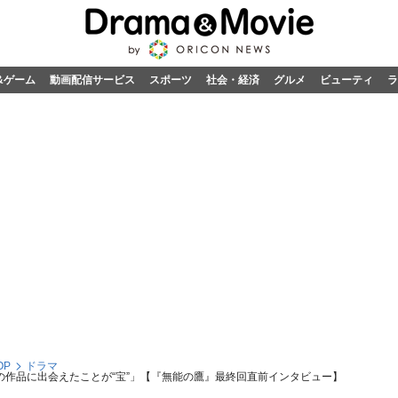
&ゲーム
動画配信サービス
スポーツ
社会・経済
グルメ
ビューティ
ラ
OP
ドラマ
の作品に出会えたことが“宝”」【『無能の鷹』最終回直前インタビュー】