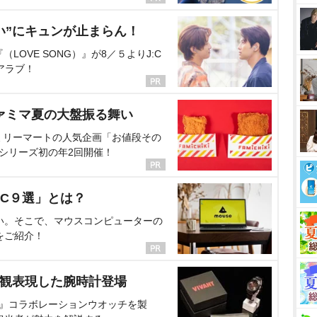
い”にキュンが止まらん！
OVE SONG）』が8／５よりJ:C
アラブ！
ァミマ夏の大盤振る舞い
ミリーマートの人気企画「お値段その
、シリーズ初の年2回開催！
C９選」とは？
い。そこで、マウスコンピューターの
をご紹介！
界観表現した腕時計登場
NT』コラボレーションウオッチを製