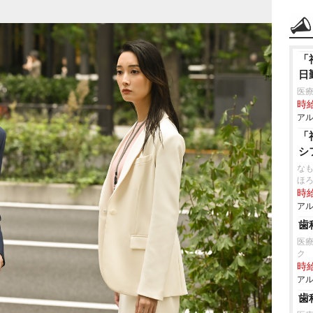
「
日
医療
時給
アル
「
シ
なも
ほ
時給
アル
歯
医
ク
時給
アル
歯