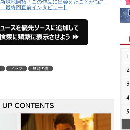
じ新境地開拓「この作品に出会えたことが“宝”」
鷹』最終回直前インタビュー】
1
2
朝
ドラマ
無能の鷹
3
4
K UP CONTENTS
5