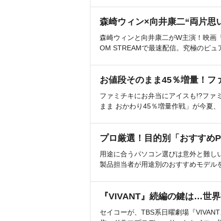
森崎ウィン×向井康二“両片思
森崎ウィンと向井康二がW主演！映画『（L
OM STREAMで最速配信。究極のピュ
お値段そのまま45％増量！フ
ファミチキにお弁当にアイスも!?ファ
まま おかわり45％増量作戦」が今夏
プロ厳選！目的別「おすすめP
用途に合うパソコン選びは意外と難し
製品担当者が用途別のおすすめモデル
『VIVANT』続編の鍵は…世
セイコーが、TBS系日曜劇場『VIVA