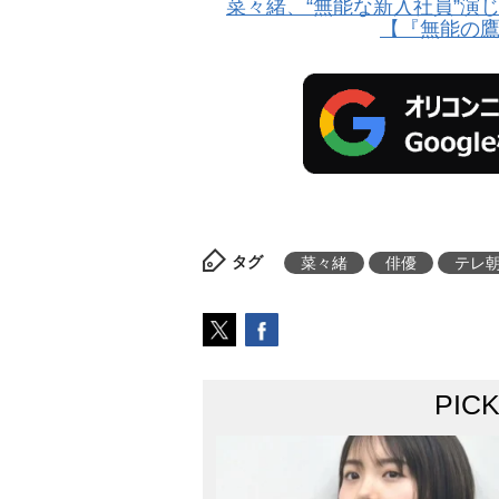
菜々緒、“無能な新入社員”演
【『無能の
タグ
菜々緒
俳優
テレ
PIC