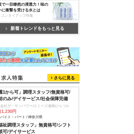
葉で一目瞭然の浸透力！味の
いに衝撃を受ける水とは
リコンタイアップ特集
新着トレンドをもっと見る
さらに見る
週1から可」調理スタッフ/無資格可/
前のみ/デイサービス/社会保障完備
式会社ザ・サンパワー/エミーズ湘南ひらつか
1,230円
バイト・パート / 神奈川県
福祉調理スタッフ」無資格可/シフト
談可/デイサービス