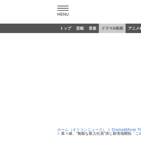
トップ
芸能
音楽
ドラマ&映画
アニメ
ホーム（オリコンニュース）
Drama&Movie T
菜々緒、“無能な新入社員”演じ新境地開拓「こ