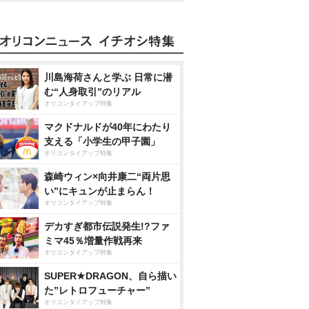
川島海荷さんと学ぶ 日常に潜
む“人身取引”のリアル
オリコンタイアップ特集
マクドナルドが40年にわたり
支える「小学生の甲子園」
オリコンタイアップ特集
森崎ウィン×向井康二“両片思
い”にキュンが止まらん！
オリコンタイアップ特集
デカすぎ都市伝説発生!?ファ
ミマ45％増量作戦再来
オリコンタイアップ特集
SUPER★DRAGON、自ら描い
た”レトロフューチャー”
オリコンタイアップ特集