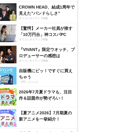
CROWN HEAD、結成1周年で
見えた”バンドらしさ”
オリコンタイアップ特集
【驚愕】メーカー社員が推す
「10万円台」神コスパPC
オリコンタイアップ特集
『VIVANT』限定ウオッチ、プ
ロデューサーの感想は
オリコンタイアップ特集
自販機にピッ！ですぐに買え
ちゃう
（PR）ジハンピ
2026年7月夏ドラマも、注目
作＆話題作が勢ぞろい！
【夏アニメ2026】7月期夏の
新アニメを一挙紹介！