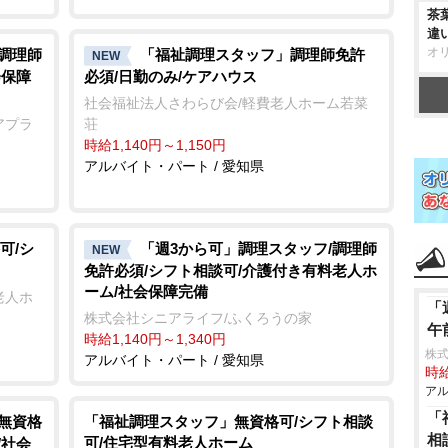
茶
違
オ
/調理師
「福祉調理スタッフ」調理師免許
NEW
会保障
必須/日勤のみ/ケアハウス
社会福祉法人さわらび会/軽費老人ホーム若菜
アプラ
荘
時給1,140円～1,150円
アルバイト・パート / 愛知県
可/シ
「週3から可」調理スタッフ/調理師
NEW
免許必須/シフト相談可/介護付き有料老人ホ
ーム/社会保障完備
老人ホ
「
株式会社シニアライフ/ふくろうの家
午
時給1,140円～1,340円
株
アルバイト・パート / 愛知県
時給
アル
「
/無資格
「福祉調理スタッフ」無資格可/シフト相談
相
可/住宅型有料老人ホーム
/社会