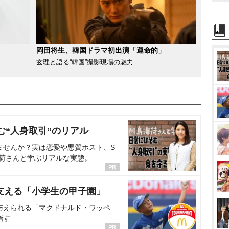
岡田将生、韓国ドラマ初出演「運命的」
玄理と語る“韓国”撮影現場の魅力
む“人身取引”のリアル
ませんか？実は恋愛や悪質ホスト、S
海荷さんと学ぶリアルな実態。
支える「小学生の甲子園」
与えられる「マクドナルド・ワッペ
指す