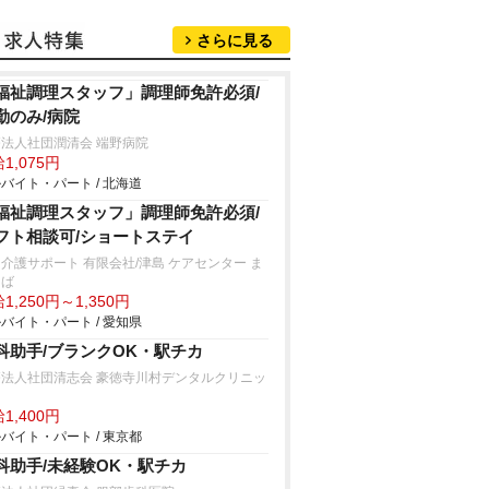
さらに見る
福祉調理スタッフ」調理師免許必須/
勤のみ/病院
法人社団潤清会 端野病院
1,075円
バイト・パート / 北海道
福祉調理スタッフ」調理師免許必須/
フト相談可/ショートステイ
介護サポート 有限会社/津島 ケアセンター ま
ろば
1,250円～1,350円
バイト・パート / 愛知県
科助手/ブランクOK・駅チカ
療法人社団清志会 豪徳寺川村デンタルクリニッ
1,400円
バイト・パート / 東京都
科助手/未経験OK・駅チカ