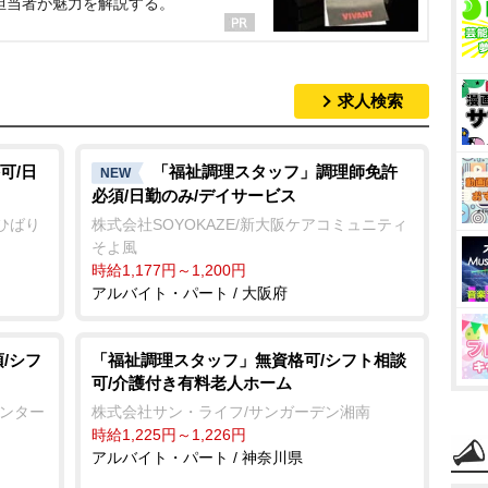
担当者が魅力を解説する。
求人検索
可/日
「福祉調理スタッフ」調理師免許
NEW
必須/日勤のみ/デイサービス
ひばり
株式会社SOYOKAZE/新大阪ケアコミュニティ
そよ風
時給1,177円～1,200円
アルバイト・パート / 大阪府
/シフ
「福祉調理スタッフ」無資格可/シフト相談
可/介護付き有料老人ホーム
センター
株式会社サン・ライフ/サンガーデン湘南
時給1,225円～1,226円
アルバイト・パート / 神奈川県