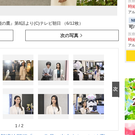
医療
時給
アル
N
鷹』第8話より(C)テレビ朝日 （6/12枚）
可
医療
次の写真
時給
アル
1 / 2