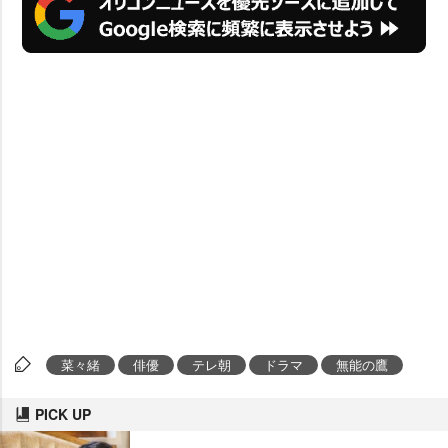
菜々緒
俳優
テレ朝
ドラマ
無能の鷹
PICK UP