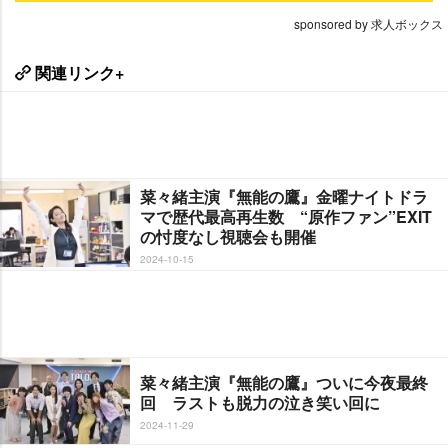
sponsored by 求人ボックス
関連リンク+
菜々緒主演『無能の鷹』金曜ナイトドラ
マで歴代最高再生数 “原作ファン”EXIT
の忖度なし視聴会も開催
2024-10-15
菜々緒主演『無能の鷹』ついに今夜最終
回 ラストも脱力の泣き笑い回に
2024-11-29