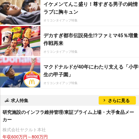
イケメンてんこ盛り！尊すぎる男子の純情
ラブに胸キュン
オリコンタイアップ特集
デカすぎ都市伝説発生!?ファミマ45％増量
作戦再来
オリコンタイアップ特集
マクドナルドが40年にわたり支える「小学
生の甲子園」
オリコンタイアップ特集
求人特集
さらに見る
研究施設のインフラ維持管理/東証プライム上場・大手食品メー
カー
株式会社ヤクルト本社
年収600万円～800万円