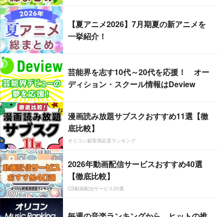
【夏アニメ2026】7月期夏の新アニメを
一挙紹介！
芸能界を志す10代～20代を応援！ オー
ディション・スクール情報はDeview
漫画読み放題サブスクおすすめ11選【徹
底比較】
オリコン顧客満足度ランキング
2026年動画配信サービスおすすめ40選
【徹底比較】
CS動画配信サービス20選
毎週の音楽ランキングから、ヒットの推