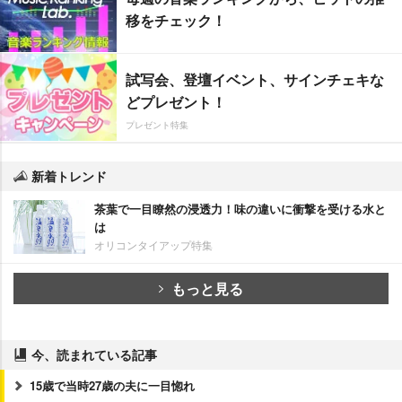
移をチェック！
試写会、登壇イベント、サインチェキな
どプレゼント！
プレゼント特集
新着トレンド
茶葉で一目瞭然の浸透力！味の違いに衝撃を受ける水と
は
オリコンタイアップ特集
もっと見る
今、読まれている記事
15歳で当時27歳の夫に一目惚れ