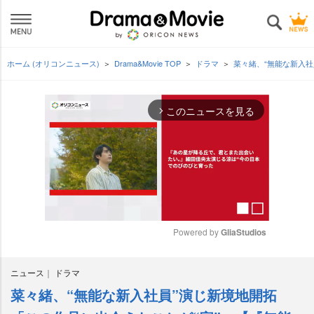
ホーム (オリコンニュース)
Drama&Movie TOP
ドラマ
菜々緒、“無能な新入
このニュースを見る
arrow_forward_ios
Powered by 
GliaStudios
M
ニュース
ドラマ
u
t
菜々緒、“無能な新入社員”演じ新境地開拓
e