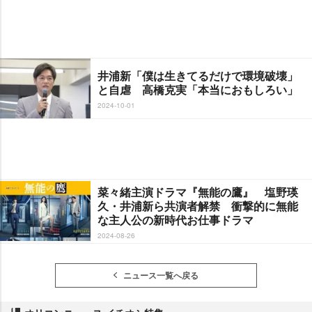
井浦新「僕は生きてるだけで環境破壊」
と自虐 高橋克実「本当におもしろい」
2024-10-01
菜々緒主演ドラマ『無能の鷹』 塩野瑛
久・井浦新ら共演者解禁 衝撃的に無能
な主人公の新時代お仕事ドラマ
2024-08-26
ニュース一覧へ戻る