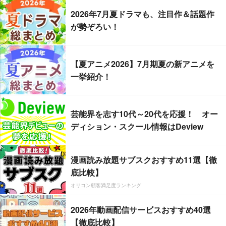
2026年7月夏ドラマも、注目作＆話題作
が勢ぞろい！
【夏アニメ2026】7月期夏の新アニメを
一挙紹介！
芸能界を志す10代～20代を応援！ オー
ディション・スクール情報はDeview
漫画読み放題サブスクおすすめ11選【徹
底比較】
オリコン顧客満足度ランキング
2026年動画配信サービスおすすめ40選
【徹底比較】