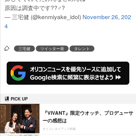
原因は調査中です??♂?
— 三宅健 (@kenmiyake_idol)
November 26, 202
4
三宅健
ツイッター発
タレント
PICK UP
『VIVANT』限定ウオッチ、プロデューサ
ーの感想は
オリコンタイアップ特集