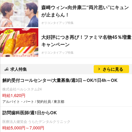
森崎ウィン×向井康二“両片思い”にキュン
が止まらん！
オリコンタイアップ特集
大好評につき再び！ファミマ名物45％増量
キャンペーン
オリコンタイアップ特集
求人特集
さらに見る
解約受付コールセンター/大量募集/週3日～OK/1日4h～OK
株式会社ベルシステム24
時給1,620円
アルバイト・パート / 契約社員 / 東京都
訪問歯科医師/週1日からOK
医療法人健笑会 うらたデンタルクリニック
時給5,000円～7,000円