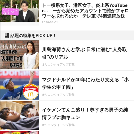
トー横系女子、港区女子、炎上系YouTube
r… 一から始めたアカウントで誰がフォロ
ワーを取れるのか テレ東で4週連続放送
2026-03-01
話題の特集をPICK UP！
川島海荷さんと学ぶ 日常に潜む“人身取
引”のリアル
オリコンタイアップ特集
マクドナルドが40年にわたり支える「小
学生の甲子園」
オリコンタイアップ特集
イケメンてんこ盛り！尊すぎる男子の純
情ラブに胸キュン
オリコンタイアップ特集