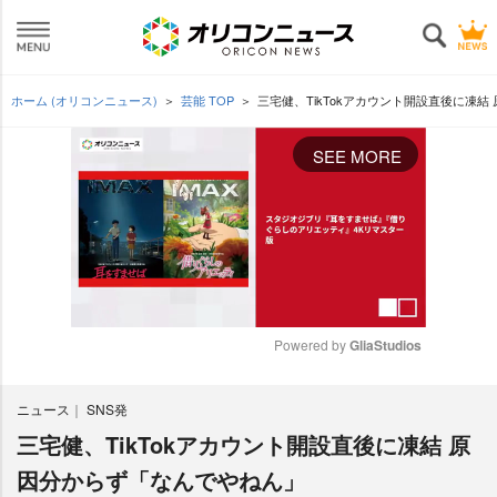
ホーム (オリコンニュース)
芸能 TOP
三宅健、TikTokアカウント開設直後に凍
SEE MORE
Powered by 
GliaStudios
M
ニュース
SNS発
u
t
三宅健、TikTokアカウント開設直後に凍結 原
e
因分からず「なんでやねん」