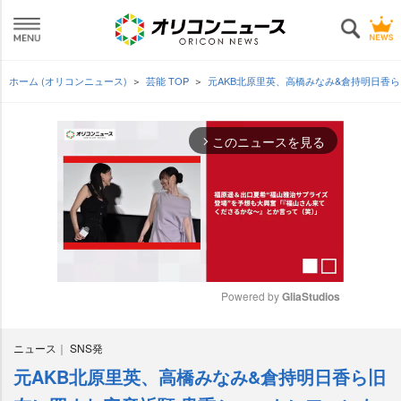
ホーム (オリコンニュース)
芸能 TOP
元AKB北原里英、高橋みなみ&倉持明日香
このニュースを見る
arrow_forward_ios
Powered by 
GliaStudios
M
ニュース
SNS発
u
t
元AKB北原里英、高橋みなみ&倉持明日香ら旧
e