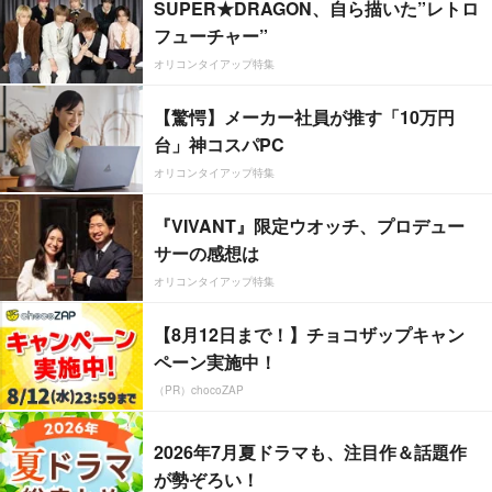
SUPER★DRAGON、自ら描いた”レトロ
フューチャー”
オリコンタイアップ特集
【驚愕】メーカー社員が推す「10万円
台」神コスパPC
オリコンタイアップ特集
『VIVANT』限定ウオッチ、プロデュー
サーの感想は
オリコンタイアップ特集
【8月12日まで！】チョコザップキャン
ペーン実施中！
（PR）chocoZAP
2026年7月夏ドラマも、注目作＆話題作
が勢ぞろい！