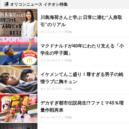
オリコンニュース イチオシ特集
川島海荷さんと学ぶ 日常に潜む“人身取
引”のリアル
オリコンタイアップ特集
マクドナルドが40年にわたり支える「小
学生の甲子園」
オリコンタイアップ特集
イケメンてんこ盛り！尊すぎる男子の純
情ラブに胸キュン
オリコンタイアップ特集
デカすぎ都市伝説発生!?ファミマ45％増
量作戦再来
オリコンタイアップ特集