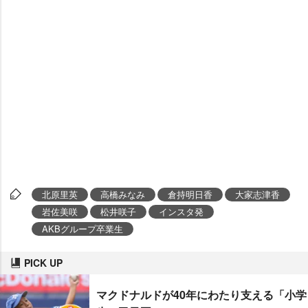
北原里英
高橋みなみ
倉持明日香
大家志津香
佐美咲
松井咲子
インスタ発
AKBグループ卒業生
PICK UP
マクドナルドが40年にわたり支える「小学