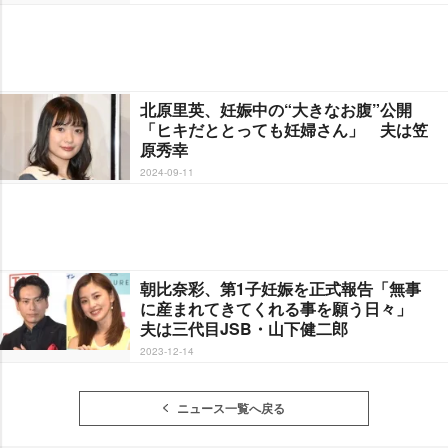
北原里英、妊娠中の“大きなお腹”公開
「ヒキだととっても妊婦さん」 夫は笠
原秀幸
2024-09-11
朝比奈彩、第1子妊娠を正式報告「無事
に産まれてきてくれる事を願う日々」
夫は三代目JSB・山下健二郎
2023-12-14
ニュース一覧へ戻る