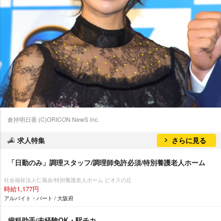
倉持明日香 (C)ORICON NewS inc.
求人特集
さらに見る
「日勤のみ」調理スタッフ/調理師免許必須/特別養護老人ホーム
社会福祉法人仁風会/特別養護老人ホーム ビオスの丘
時給1,177円
アルバイト・パート / 大阪府
歯科助手/未経験OK・駅チカ