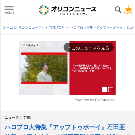
ホーム (オリコンニュース)
芸能 TOP
ハロプロ大特集『アップトゥボーイ』石田亜
このニュースを見る
arrow_forward_ios
Powered by 
GliaStudios
M
ニュース
芸能
u
t
ハロプロ大特集『アップトゥボーイ』石田亜
e