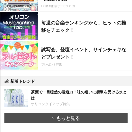
CS動画配信サービス20選
毎週の音楽ランキングから、ヒットの推
移をチェック！
試写会、登壇イベント、サインチェキな
どプレゼント！
プレゼント特集
新着トレンド
茶葉で一目瞭然の浸透力！味の違いに衝撃を受ける水と
は
オリコンタイアップ特集
もっと見る