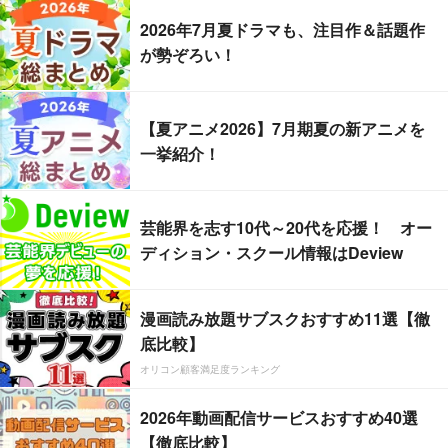
2026年7月夏ドラマも、注目作＆話題作
が勢ぞろい！
【夏アニメ2026】7月期夏の新アニメを
一挙紹介！
芸能界を志す10代～20代を応援！ オー
ディション・スクール情報はDeview
漫画読み放題サブスクおすすめ11選【徹
底比較】
オリコン顧客満足度ランキング
2026年動画配信サービスおすすめ40選
【徹底比較】