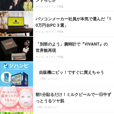
オリコンタイアップ特集
パソコンメーカー社員が本気で選んだ「1
0万円台PC３選」
オリコンタイアップ特集
「別班のよう」腕時計で『VIVANT』の
世界観再現
オリコンタイアップ特集
自販機にピッ！ですぐに買えちゃう
（PR）ジハンピ
朝1分貼るだけ！ミルクピールで一日中ず
っとうるツヤ肌
（PR）サボリーノ