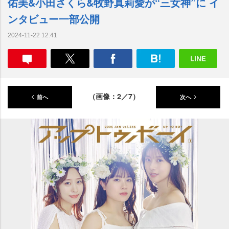
佑美&小田さくら&牧野真莉愛が“三女神”に イ
ンタビュー一部公開
2024-11-22 12:41
（画像：2／7）
前へ
次へ