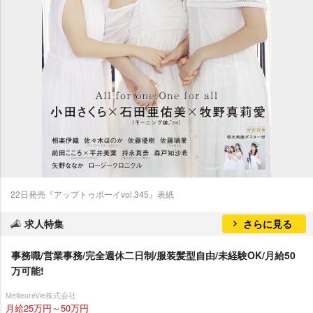
22日発売『アップトゥボーイvol.345』表紙
求人特集
さらに見る
事務職/営業事務/完全週休二日制/服装髪型自由/未経験OK/月給50
万可能!
MeilleureVie株式会社
月給25万円～50万円