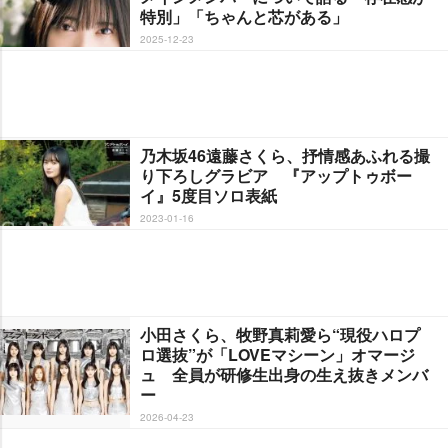
特別」「ちゃんと芯がある」
2025-12-23
乃木坂46遠藤さくら、抒情感あふれる撮
り下ろしグラビア 『アップトゥボー
イ』5度目ソロ表紙
2023-01-16
小田さくら、牧野真莉愛ら“現役ハロプ
ロ選抜”が「LOVEマシーン」オマージ
ュ 全員が研修生出身の生え抜きメンバ
ー
2026-04-23