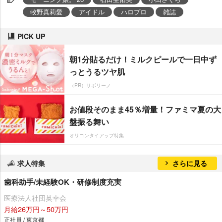
牧野真莉愛
アイドル
ハロプロ
雑誌
PICK UP
朝1分貼るだけ！ミルクピールで一日中ず
っとうるツヤ肌
（PR）サボリーノ
お値段そのまま45％増量！ファミマ夏の大
盤振る舞い
オリコンタイアップ特集
求人特集
さらに見る
歯科助手/未経験OK・研修制度充実
医療法人社団英幸会
月給26万円～50万円
正社員 / 東京都