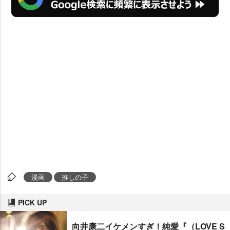
漫画
推しの子
PICK UP
向井康二イケメンすぎ！純愛『（LOVE S