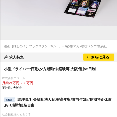
漫画【推しの子】ブックスタンド&シール(C)赤坂アカ×横槍メンゴ/集英社
求人特集
さらに見る
小型ドライバー/日勤/夕方退勤/未経験可/大阪/週休2日制
株式会社ロワール
月給21万円～30万円
正社員 / 大阪府
調理員/社会福祉法人勤務/高年収/賞与年2回/長期特別休暇
NEW
あり/髪型服装自由
社会福祉法人とらくろ