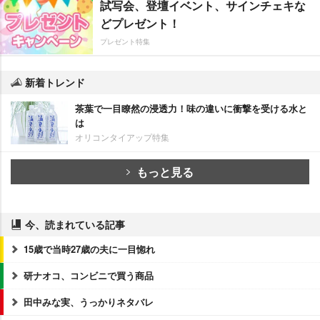
試写会、登壇イベント、サインチェキな
どプレゼント！
プレゼント特集
新着トレンド
茶葉で一目瞭然の浸透力！味の違いに衝撃を受ける水と
は
オリコンタイアップ特集
もっと見る
今、読まれている記事
15歳で当時27歳の夫に一目惚れ
研ナオコ、コンビニで買う商品
田中みな実、うっかりネタバレ