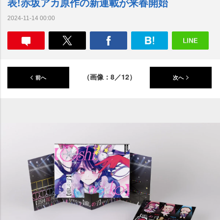
表!赤坂アカ原作の新連載が来春開始
2024-11-14 00:00
（画像：8／12）
前へ
次へ