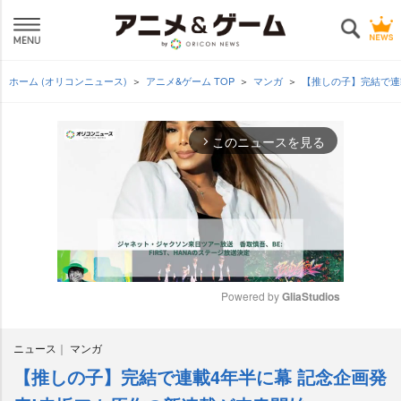
ホーム (オリコンニュース)
アニメ&ゲーム TOP
マンガ
【推しの子】完結で連
このニュースを見る
arrow_forward_ios
Powered by 
GliaStudios
M
ニュース
マンガ
u
t
【推しの子】完結で連載4年半に幕 記念企画発
e