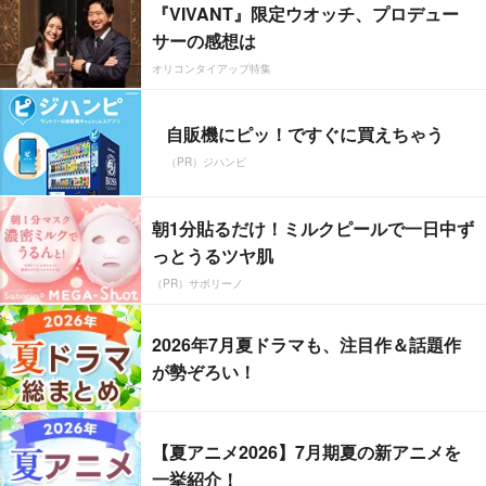
『VIVANT』限定ウオッチ、プロデュー
サーの感想は
オリコンタイアップ特集
自販機にピッ！ですぐに買えちゃう
（PR）ジハンピ
朝1分貼るだけ！ミルクピールで一日中ず
っとうるツヤ肌
（PR）サボリーノ
2026年7月夏ドラマも、注目作＆話題作
が勢ぞろい！
【夏アニメ2026】7月期夏の新アニメを
一挙紹介！