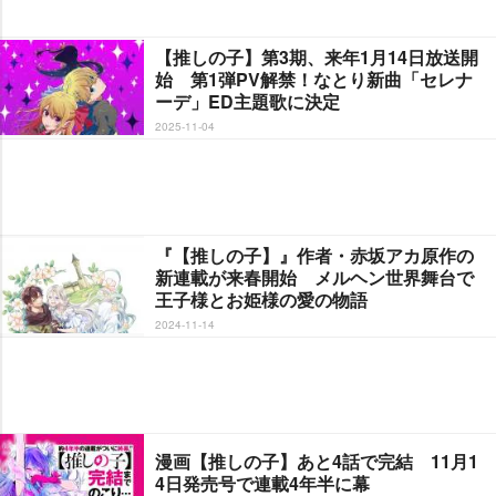
【推しの子】第3期、来年1月14日放送開
始 第1弾PV解禁！なとり新曲「セレナ
ーデ」ED主題歌に決定
2025-11-04
『【推しの子】』作者・赤坂アカ原作の
新連載が来春開始 メルヘン世界舞台で
王子様とお姫様の愛の物語
2024-11-14
漫画【推しの子】あと4話で完結 11月1
4日発売号で連載4年半に幕