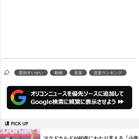
星街すいせい
動画
音楽
音楽ランキング
PICK UP
マクドナルドが40年にわたり支える「小学