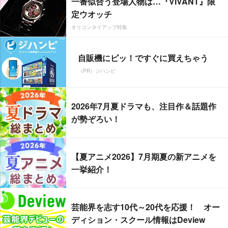
一番似合う登場人物は…『VIVANT』限
定ウオッチ
オリコンタイアップ特集
自販機にピッ！ですぐに買えちゃう
（PR）ジハンピ
2026年7月夏ドラマも、注目作＆話題作
が勢ぞろい！
【夏アニメ2026】7月期夏の新アニメを
一挙紹介！
芸能界を志す10代～20代を応援！ オー
ディション・スクール情報はDeview