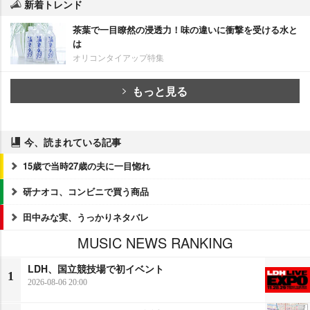
新着トレンド
茶葉で一目瞭然の浸透力！味の違いに衝撃を受ける水と
は
オリコンタイアップ特集
もっと見る
今、読まれている記事
15歳で当時27歳の夫に一目惚れ
研ナオコ、コンビニで買う商品
田中みな実、うっかりネタバレ
MUSIC NEWS RANKING
LDH、国立競技場で初イベント
1
2026-08-06 20:00