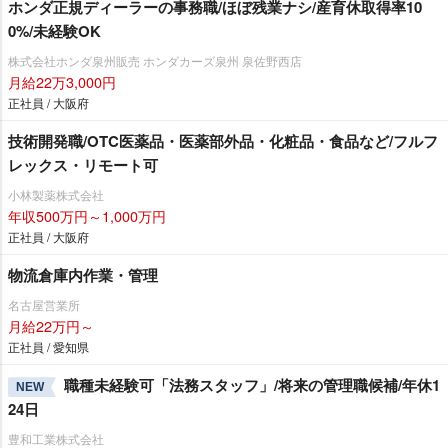
ホンダ正規ディーラーの事務職/ほぼ残業ナシ/産育休取得率10
0%/未経験OK
株式会社ホンダ泉州販売 ホンダカーズ泉州 泉佐野西店
月給22万3,000円
正社員 / 大阪府
技術開発職/OTC医薬品・医薬部外品・化粧品・食品など/フルフ
レックス・リモート可
小林製薬株式会社
年収500万円～1,000万円
正社員 / 大阪府
物流倉庫内作業・管理
名古屋営業所
月給22万円～
正社員 / 愛知県
職種未経験可「法務スタッフ」/将来の管理職候補/年休1
NEW
24日
豊和工業株式会社