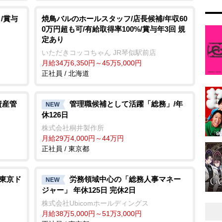
/賞与
焼鳥バルのホールスタッフ/店長候補/年収60
0万円超も可/有給取得率100%/賞与年3回 規
定あり
いただきコッコちゃん JR琴似駅前店
月給34万6,350円～45万5,000円
正社員 / 北海道
資産管
管理職候補として活躍「総務」/年
NEW
休126日
株式会社桐井製作所
月給29万4,000円～44万円
正社員 / 東京都
/東京ド
労務領域中心の「総務人事マネー
NEW
ジャー」 年休125日 完休2日
株式会社Ubicomホールディングス
月給38万5,000円～51万3,000円