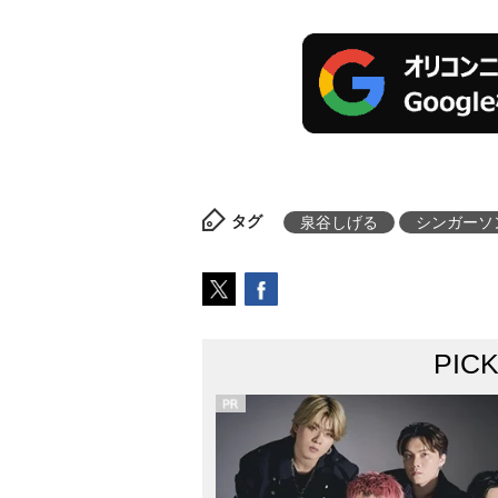
タグ
泉谷しげる
シンガーソ
PIC