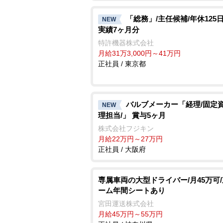
「総務」/主任候補/年休125日
NEW
実績7ヶ月分
特許機器株式会社
月給31万3,000円～41万円
正社員 / 東京都
バルブメーカー「経理/固定
NEW
理担当/」 賞与5ヶ月
株式会社フジキン
月給22万円～27万円
正社員 / 大阪府
専属車両の大型ドライバー/月45万可
ーム年間シートあり
宮田運送株式会社
月給45万円～55万円