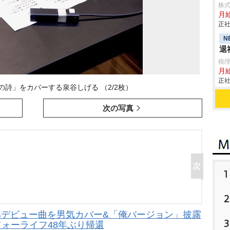
株
月
正社
N
退
税
月
正社
詩」をカバーする泉谷しげる （2/2枚）
次の写真
1
2
拓郎デビュー曲を男気カバー&「俺バージョン」披露
3
フォーライフ48年ぶり帰還