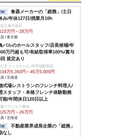
食器メーカーの「総務」/土日
EW
休み/年休127日/残業月10h
信化工株式会社
給23万円～28万円
員 / 東京都
鳥バルのホールスタッフ/店長候補/年
600万円超も可/有給取得率100%/賞与
3回 規定あり
だきコッコちゃん JR琴似駅前店
34万6,350円～45万5,000円
員 / 北海道
婚式場レストランのフレンチ料理人/
理スタッフ・本格フレンチ体験勤務
可能/年間休日120日以上
の森フランセス教会
給25万円～26万円
員 / 北海道
不動産業界成長企業の「総務」
EW
勤なし