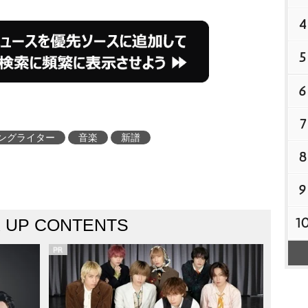
4
5
6
7
ングライター
音楽
新譜
8
9
1
K UP CONTENTS