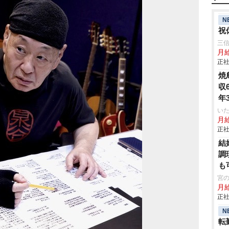
N
祝
三
月
正社
焼
収
年
いた
月給
正社
結
調
も
宮
月
正社
N
転