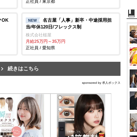
正社員 / 東京都
クOK
名古屋「人事」新卒・中途採用担
NEW
当/年休120日/フレックス制
株式会社槌屋
月給25万円～35万円
正社員 / 愛知県
続きはこちら
sponsored by 求人ボックス