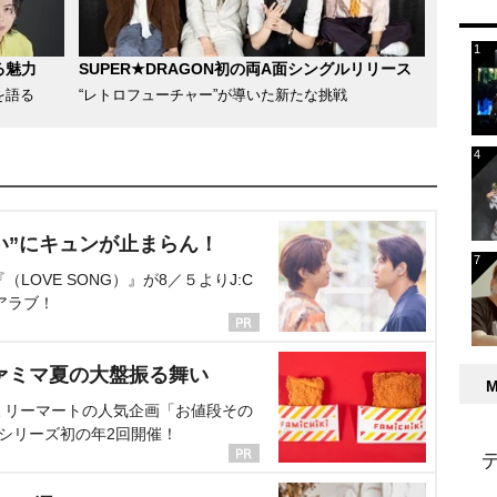
る魅力
SUPER★DRAGON初の両A面シングルリリース
を語る
“レトロフューチャー”が導いた新たな挑戦
い”にキュンが止まらん！
OVE SONG）』が8／５よりJ:C
アラブ！
ァミマ夏の大盤振る舞い
ミリーマートの人気企画「お値段その
、シリーズ初の年2回開催！