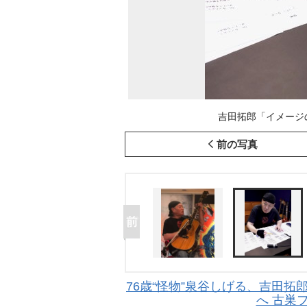
吉田拓郎「イメージの
前の写真
76歳“怪物”泉谷しげる、吉田
へ 古巣