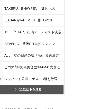
TAKERU、ENHYPEN・NI-KIへの思い
EBiDANがV4 M!LK3曲TOP10
13日『STAR』出演アーティスト決定
SEVENIC、豊洲PIT単独ワンマン開催
Ado、初の日産公演『Ao』放送決定
ピコ太郎×矢島美容室“MAMA”大暴走
0
ジャネット公演 ゲスト3組も放送
11位以下を見る