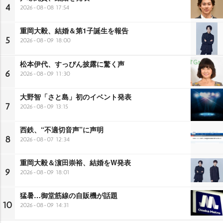
4
2026-08-08 17:54
重岡大毅、結婚＆第1子誕生を報告
5
2026-08-09 18:00
松本伊代、すっぴん披露に驚く声
6
2026-08-09 11:30
大野智「さと島」初のイベント発表
7
2026-08-09 13:15
西鉄、“不適切音声”に声明
8
2026-08-07 12:34
重岡大毅＆濵田崇裕、結婚をW発表
9
2026-08-09 18:01
猛暑…御堂筋線の自販機が話題
10
2026-08-09 14:31