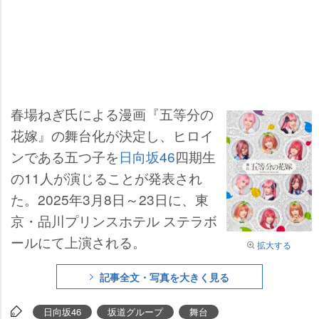
春場ねぎ氏による漫画『五等分の
花嫁』の舞台化が決定し、ヒロイ
ンである五つ子を
日向坂46
四期生
の11人が演じることが発表され
た。2025年3月8日～23日に、東
京・品川プリンスホテル ステラボ
ールにて上演される。
拡大する
記事全文・写真を大きく見る
日向坂46
坂道グループ
舞台