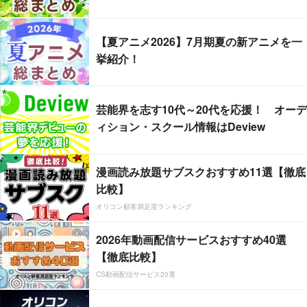
【夏アニメ2026】7月期夏の新アニメを一
挙紹介！
芸能界を志す10代～20代を応援！ オーデ
ィション・スクール情報はDeview
漫画読み放題サブスクおすすめ11選【徹底
比較】
オリコン顧客満足度ランキング
2026年動画配信サービスおすすめ40選
【徹底比較】
CS動画配信サービス20選