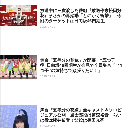
放送中に三度涙した番組『放送作家松田好
花』まさかの再始動「とにかく衝撃」 今
回のターゲットは日向坂46四期生
2025-07-30
舞台「五等分の花嫁」が開幕 “五つ子
役”日向坂46四期生が会見で全員集合「“11
つ子”の気持ちで頑張りたい！」
2025-03-08
舞台『五等分の花嫁』全キャスト＆ソロビ
ジュアル公開 風太郎役は笹森裕貴・らい
は役は櫻井佑音！父役は篠田光亮
2024-12-11