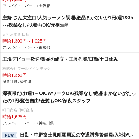
アルバイト・パート / 大阪府
主婦 さん大注目!人気ラーメン調理/絶品まかないが1円/週1&3h
～/残業なし/扶養内OK/元祖油堂
元祖油堂 町田店
時給1,300円～1,625円
アルバイト・パート / 東京都
工場デビュー歓迎/製品の組立・工具作業/日勤/土日休み
株式会社ワールドインテック
時給1,350円
派遣社員 / 愛知県
深夜帯だけ!週1～OK/WワークOK/残業なし/絶品まかないがたっ
たの1円/髪色自由!金髪もOK/深夜スタッフ
町田商店 仲町台店
時給1,625円
アルバイト・パート / 神奈川県
日勤・中野富士見町駅周辺の交通誘導警備員/入社祝い
NEW