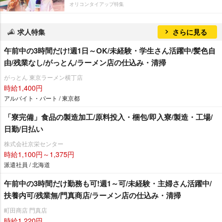
オリコンタイアップ特集
求人特集
さらに見る
午前中の3時間だけ!週1日～OK/未経験・学生さん活躍中/髪色自
由/残業なし/がっとん/ラーメン店の仕込み・清掃
がっとん 東京ラーメン横丁店
時給1,400円
アルバイト・パート / 東京都
「寮完備」食品の製造加工/原料投入・梱包/即入寮/製造・工場/
日勤/日払い
株式会社京栄センター
時給1,100円～1,375円
派遣社員 / 北海道
午前中の3時間だけ勤務も可!週1～可/未経験・主婦さん活躍中/
扶養内可/残業無/門真商店/ラーメン店の仕込み・清掃
町田商店 門真店
時給1,220円