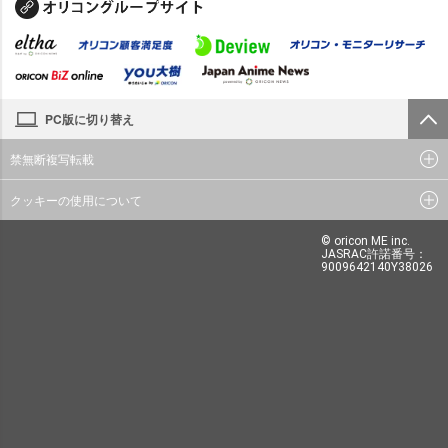
PC版に切り替え
禁無断複写転載
クッキーの使用について
© oricon ME inc.
JASRAC許諾番号：
9009642140Y38026