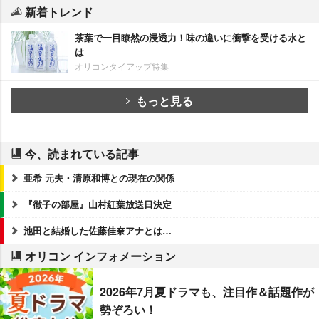
新着トレンド
茶葉で一目瞭然の浸透力！味の違いに衝撃を受ける水と
は
オリコンタイアップ特集
もっと見る
今、読まれている記事
亜希 元夫・清原和博との現在の関係
『徹子の部屋』山村紅葉放送日決定
池田と結婚した佐藤佳奈アナとは…
オリコン インフォメーション
2026年7月夏ドラマも、注目作＆話題作が
勢ぞろい！