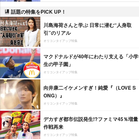
話題の特集をPICK UP！
川島海荷さんと学ぶ 日常に潜む“人身取
引”のリアル
オリコンタイアップ特集
マクドナルドが40年にわたり支える「小学
生の甲子園」
オリコンタイアップ特集
向井康二イケメンすぎ！純愛『（LOVE S
ONG）』
オリコンタイアップ特集
デカすぎ都市伝説発生!?ファミマ45％増量
作戦再来
オリコンタイアップ特集