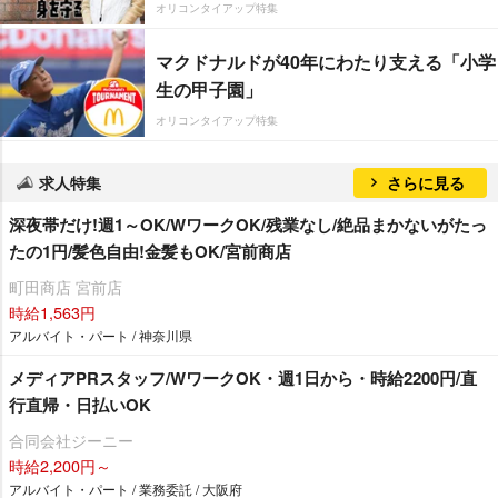
オリコンタイアップ特集
マクドナルドが40年にわたり支える「小学
生の甲子園」
オリコンタイアップ特集
求人特集
さらに見る
深夜帯だけ!週1～OK/WワークOK/残業なし/絶品まかないがたっ
たの1円/髪色自由!金髪もOK/宮前商店
町田商店 宮前店
時給1,563円
アルバイト・パート / 神奈川県
メディアPRスタッフ/WワークOK・週1日から・時給2200円/直
行直帰・日払いOK
合同会社ジーニー
時給2,200円～
アルバイト・パート / 業務委託 / 大阪府