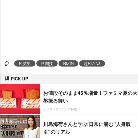
所英男
格闘技
RIZIN
超RIZIN3
PICK UP
お値段そのまま45％増量！ファミマ夏の大
盤振る舞い
オリコンタイアップ特集
川島海荷さんと学ぶ 日常に潜む“人身取
引”のリアル