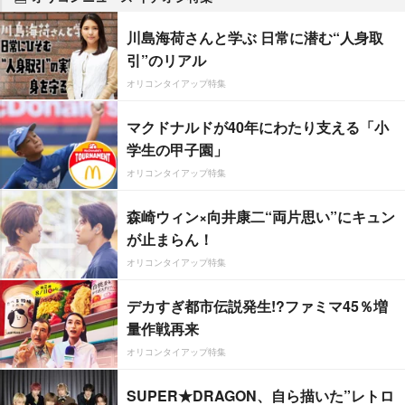
川島海荷さんと学ぶ 日常に潜む“人身取
引”のリアル
オリコンタイアップ特集
マクドナルドが40年にわたり支える「小
学生の甲子園」
オリコンタイアップ特集
森崎ウィン×向井康二“両片思い”にキュン
が止まらん！
オリコンタイアップ特集
デカすぎ都市伝説発生!?ファミマ45％増
量作戦再来
オリコンタイアップ特集
SUPER★DRAGON、自ら描いた”レトロ