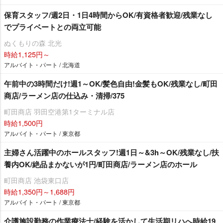
保育スタッフ/週2日・1日4時間からOK/有資格者歓迎/残業なし
でプライベートとの両立可能
ぬくもりの森 北光
時給1,125円～
アルバイト・パート / 北海道
午前中の3時間だけ!週1～OK/髪色自由!金髪もOK/残業なし/町田
商店/ラーメン店の仕込み・清掃/375
町田商店 羽田空港第1ターミナル店
時給1,500円
アルバイト・パート / 東京都
主婦さん活躍中のホールスタッフ!週1日～&3h～OK/残業なし/扶
養内OK/絶品まかないが1円/町田商店/ラーメン店のホール
町田商店 池袋東口店
時給1,350円～1,688円
アルバイト・パート / 東京都
介護施設勤務の作業療法士/経験を活かして生活期リハへ時給19