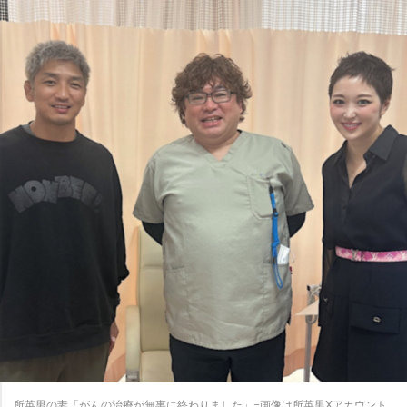
所英男の妻「がんの治療が無事に終わりました」=画像は所英男Xアカウント