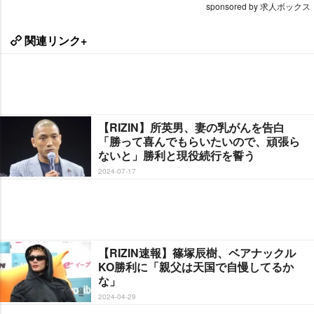
sponsored by 求人ボックス
関連リンク+
【RIZIN】所英男、妻の乳がんを告白
「勝って喜んでもらいたいので、頑張ら
ないと」勝利と現役続行を誓う
2024-07-17
【RIZIN速報】篠塚辰樹、ベアナックル
KO勝利に「親父は天国で自慢してるか
な」
2024-04-29