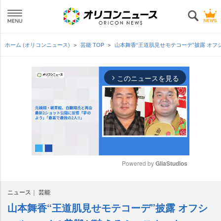
ホーム (オリコンニュース)
芸能 TOP
山本舞香“王道肌見せモテコーデ”披露 オ
このニュースを見る
arrow_forward_ios
Powered by 
GliaStudios
M
ニュース
芸能
u
t
山本舞香“王道肌見せモテコーデ”披露 オフシ
e