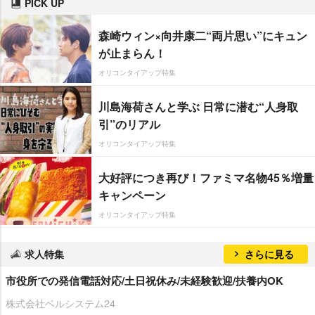
PICK UP
森崎ウィン×向井康二“両片思い”にキュン
が止まらん！
オリコンタイアップ特集
川島海荷さんと学ぶ 日常に潜む“人身取
引”のリアル
オリコンタイアップ特集
大好評につき再び！ファミマ名物45％増量
キャンペーン
オリコンタイアップ特集
求人特集
さらに見る
市役所での発信電話対応/土日祝休み/未経験歓迎/扶養内OK
株式会社ベルシステム24