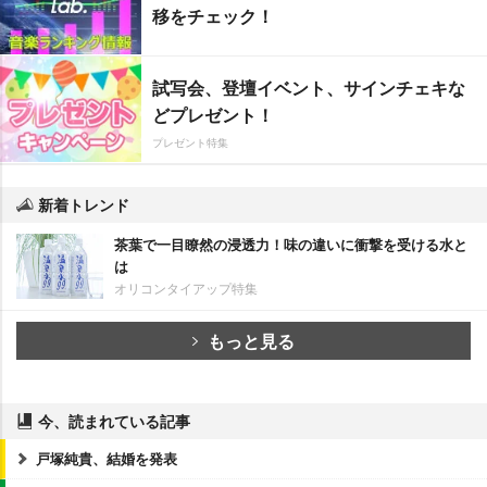
移をチェック！
試写会、登壇イベント、サインチェキな
どプレゼント！
プレゼント特集
新着トレンド
茶葉で一目瞭然の浸透力！味の違いに衝撃を受ける水と
は
オリコンタイアップ特集
もっと見る
今、読まれている記事
戸塚純貴、結婚を発表