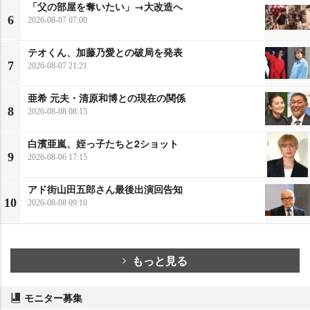
「父の部屋を奪いたい」→大改造へ
6
2026-08-07 07:00
テオくん、加藤乃愛との破局を発表
7
2026-08-07 21:21
亜希 元夫・清原和博との現在の関係
8
2026-08-08 08:15
白濱亜嵐、姪っ子たちと2ショット
9
2026-08-06 17:15
アド街山田五郎さん最後出演回告知
10
2026-08-08 09:10
もっと見る
モニター募集