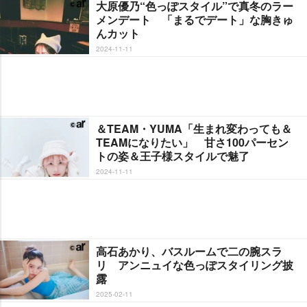
大原優乃“色っぽスタイル”で真冬のラー
メンデート 「まるでデート」な胸きゅ
んカット
2024-11-11
＆TEAM・YUMA「生まれ変わっても＆
TEAMになりたい」 甘さ100パーセン
トの姿＆王子様スタイルで魅了
2024-11-11
高石あかり、バスルームで二の腕スラ
リ アンニュイな色っぽスタイリング披
露
2025-02-11