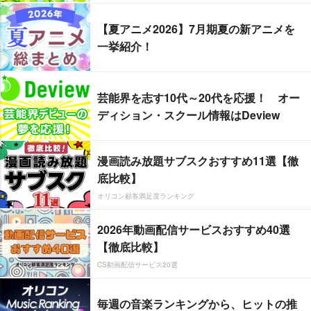
【夏アニメ2026】7月期夏の新アニメを
一挙紹介！
芸能界を志す10代～20代を応援！ オー
ディション・スクール情報はDeview
漫画読み放題サブスクおすすめ11選【徹
底比較】
オリコン顧客満足度ランキング
2026年動画配信サービスおすすめ40選
【徹底比較】
CS動画配信サービス20選
毎週の音楽ランキングから、ヒットの推